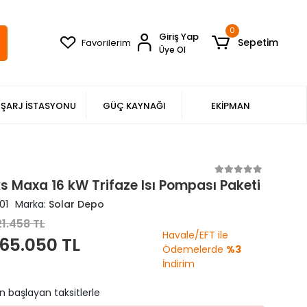
0
Giriş Yap
Sepetim
Favorilerim
Üye Ol
ŞARJ İSTASYONU
GÜÇ KAYNAĞI
EKİPMAN
s Maxa 16 kW Trifaze Isı Pompası Paketi
01
Marka:
Solar Depo
1.458 TL
Havale/EFT ile
65.050 TL
Ödemelerde
%3
İndirim
n başlayan taksitlerle