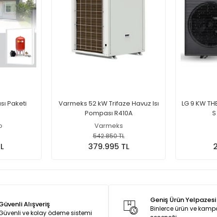
sı Paketi
Varmeks 52 kW Trifaze Havuz Isı
LG 9 KW TH
Pompası R410A
S
o
Varmeks
542.850 TL
L
379.995 TL
2
Geniş Ürün Yelpazesi
Güvenli Alışveriş
Binlerce ürün ve kam
Güvenli ve kolay ödeme sistemi