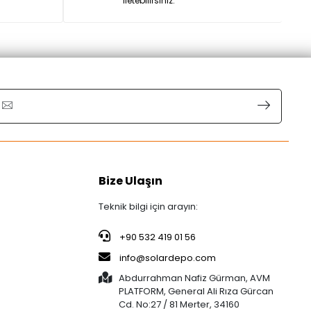
iletebilirsiniz.
Bize Ulaşın
Teknik bilgi için arayın:
+90 532 419 01 56
info@solardepo.com
Abdurrahman Nafiz Gürman, AVM
PLATFORM, General Ali Rıza Gürcan
Cd. No:27 / 81 Merter, 34160