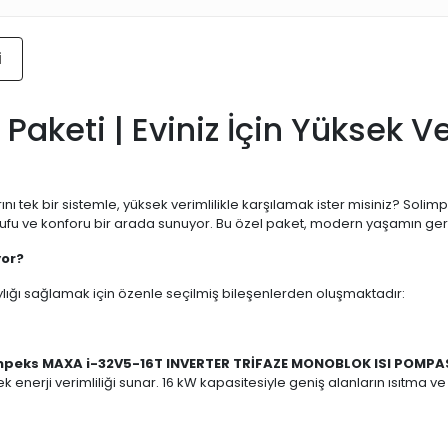
i
 Paketi | Eviniz İçin Yüksek 
rını tek bir sistemle, yüksek verimlilikle karşılamak ister misiniz? Soli
fu ve konforu bir arada sunuyor. Bu özel paket, modern yaşamın gereksin
yor?
ığı sağlamak için özenle seçilmiş bileşenlerden oluşmaktadır:
mpeks MAXA i-32V5-16T INVERTER TRİFAZE MONOBLOK ISI POMPASI
erji verimliliği sunar. 16 kW kapasitesiyle geniş alanların ısıtma ve soğ