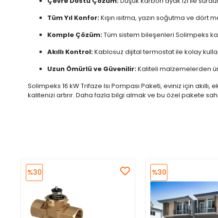
Çevre Dostu Çözüm:
Düşük karbon ayak izi ile sürdürü
Tüm Yıl Konfor:
Kışın ısıtma, yazın soğutma ve dört m
Komple Çözüm:
Tüm sistem bileşenleri Solimpeks ka
Akıllı Kontrol:
Kablosuz dijital termostat ile kolay kull
Uzun Ömürlü ve Güvenilir:
Kaliteli malzemelerden üre
Solimpeks 16 kW Trifaze Isı Pompası Paketi, eviniz için akıl
kalitenizi artırır. Daha fazla bilgi almak ve bu özel pakete s
%30
%30