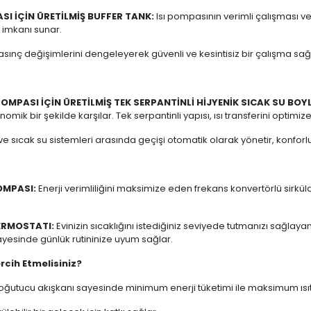
SI İÇİN ÜRETİLMİŞ BUFFER TANK:
Isı pompasının verimli çalışması v
a imkanı sunar.
sınç değişimlerini dengeleyerek güvenli ve kesintisiz bir çalışma sağ
POMPASI İÇİN ÜRETİLMİŞ TEK SERPANTİNLİ HİJYENİK SICAK SU BOYL
nomik bir şekilde karşılar. Tek serpantinli yapısı, ısı transferini optimiz
ve sıcak su sistemleri arasında geçişi otomatik olarak yönetir, konforlu bi
OMPASI:
Enerji verimliliğini maksimize eden frekans konvertörlü sirkü
ERMOSTATI:
Evinizin sıcaklığını istediğiniz seviyede tutmanızı sağlay
sayesinde günlük rutininize uyum sağlar.
rcih Etmelisiniz?
2 soğutucu akışkanı sayesinde minimum enerji tüketimi ile maksimum 