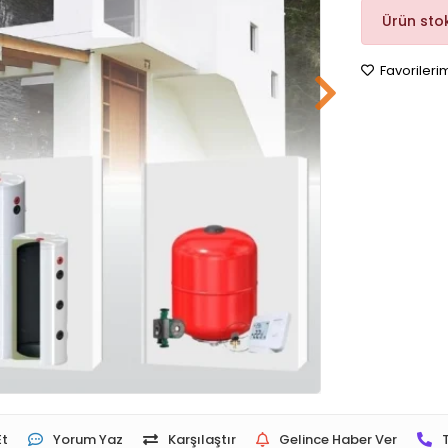
Ürün sto
Favorileri
Et
Yorum Yaz
Karşılaştır
Gelince Haber Ver