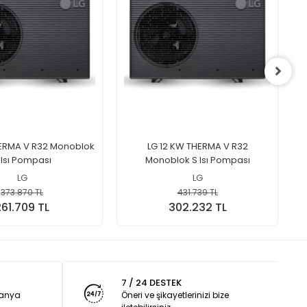
ERMA V R32 Monoblok
LG 12 KW THERMA V R32
 Isı Pompası
Monoblok S Isı Pompası
LG
LG
373.870 TL
431.739 TL
61.709 TL
302.232 TL
7 / 24 DESTEK
panya
Öneri ve şikayetlerinizi bize