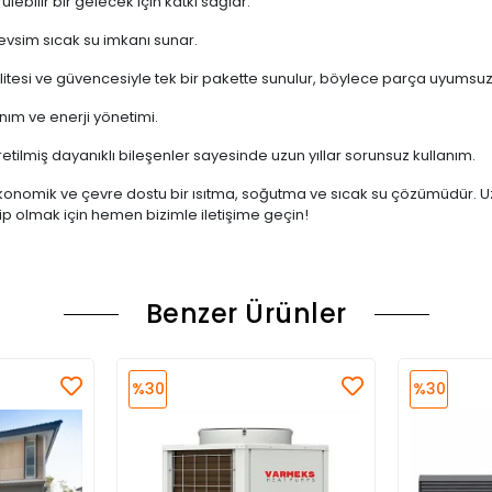
lebilir bir gelecek için katkı sağlar.
evsim sıcak su imkanı sunar.
litesi ve güvencesiyle tek bir pakette sunulur, böylece parça uyumsu
anım ve enerji yönetimi.
tilmiş dayanıklı bileşenler sayesinde uzun yıllar sorunsuz kullanım.
lı, ekonomik ve çevre dostu bir ısıtma, soğutma ve sıcak su çözümüdür.
ahip olmak için hemen bizimle iletişime geçin!
Benzer Ürünler
%30
%30