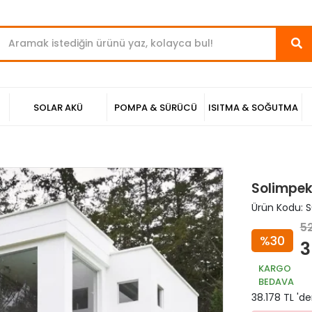
SOLAR AKÜ
POMPA & SÜRÜCÜ
ISITMA & SOĞUTMA
Solimpek
Ürün Kodu:
S
52
%30
3
KARGO
BEDAVA
38.178 TL 'de