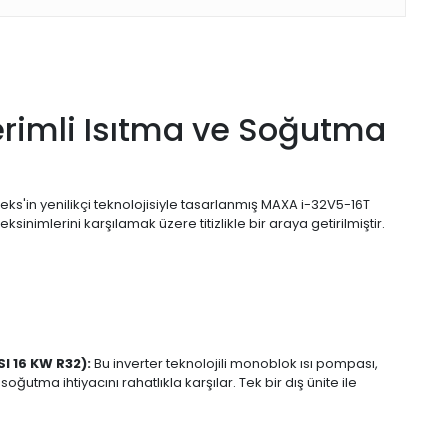
Verimli Isıtma ve Soğutma
mpeks'in yenilikçi teknolojisiyle tasarlanmış MAXA i-32V5-16T
imlerini karşılamak üzere titizlikle bir araya getirilmiştir.
 16 KW R32):
Bu inverter teknolojili monoblok ısı pompası,
utma ihtiyacını rahatlıkla karşılar. Tek bir dış ünite ile