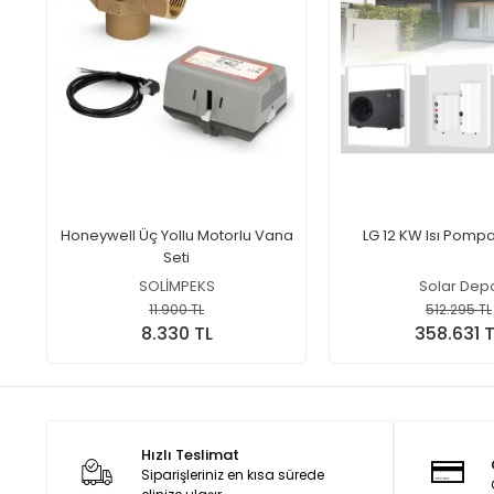
Honeywell Üç Yollu Motorlu Vana
LG 12 KW Isı Pompa
Seti
SOLİMPEKS
Solar Dep
11.900 TL
512.295 TL
8.330 TL
358.631 T
Hızlı Teslimat
Siparişleriniz en kısa sürede