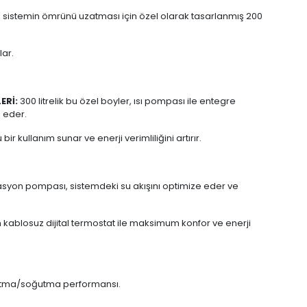
e sistemin ömrünü uzatması için özel olarak tasarlanmış 200
lar.
ERİ:
300 litrelik bu özel boyler, ısı pompası ile entegre
e eder.
r kullanım sunar ve enerji verimliliğini artırır.
lasyon pompası, sistemdeki su akışını optimize eder ve
an kablosuz dijital termostat ile maksimum konfor ve enerji
ısıtma/soğutma performansı.