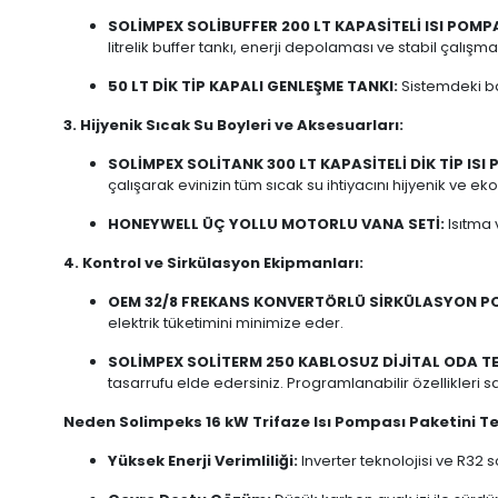
SOLİMPEX SOLİBUFFER 200 LT KAPASİTELİ ISI POMPA
litrelik buffer tankı, enerji depolaması ve stabil çalışm
50 LT DİK TİP KAPALI GENLEŞME TANKI:
Sistemdeki ba
3. Hijyenik Sıcak Su Boyleri ve Aksesuarları:
SOLİMPEX SOLİTANK 300 LT KAPASİTELİ DİK TİP ISI 
çalışarak evinizin tüm sıcak su ihtiyacını hijyenik ve eko
HONEYWELL ÜÇ YOLLU MOTORLU VANA SETİ:
Isıtma 
4. Kontrol ve Sirkülasyon Ekipmanları:
OEM 32/8 FREKANS KONVERTÖRLÜ SİRKÜLASYON P
elektrik tüketimini minimize eder.
SOLİMPEX SOLİTERM 250 KABLOSUZ DİJİTAL ODA T
tasarrufu elde edersiniz. Programlanabilir özellikleri 
Neden Solimpeks 16 kW Trifaze Isı Pompası Paketini Te
Yüksek Enerji Verimliliği:
Inverter teknolojisi ve R3