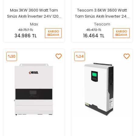
Max 3KW 3600 Watt Tam
Tescom 3.6KW 3600 Watt
Sinüs Akıllı İnverter 24V 120A
Tam Sinüs Akıllı İnverter 24V
MPPT Şarjlı İnverter
120A MPPT Şarjlı İnverter
Max
Tescom
43.757 TL
45.472 TL
KARGO
KARGO
34.986 TL
16.464 TL
BEDAVA
BEDAVA
%30
%24