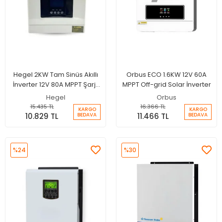
Hegel 2KW Tam Sinüs Akıllı
Orbus ECO 1.6KW 12V 60A
İnverter 12V 80A MPPT Şarjlı
MPPT Off-grid Solar İnverter
İnverter
Hegel
Orbus
15.435 TL
16.366 TL
KARGO
KARGO
10.829 TL
11.466 TL
BEDAVA
BEDAVA
%24
%30