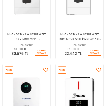
NuoVolt 6.2KW 6200 Watt
NuoVolt 6.2KW 6200 Watt
48V 120A MPPT
Tam Sinüs Akıllı İnverter 48V
Paralellenebilir Off-Grid
120A MPPT Şarjlı İnverter
NuoVolt
NuoVolt
Hibrit İnverter
43.680 TL
32.060 TL
KARGO
KARGO
30.576 TL
22.442 TL
BEDAVA
BEDAVA
%30
%30