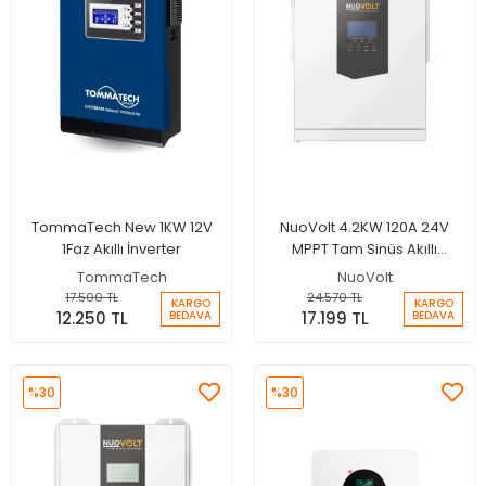
TommaTech New 1KW 12V
NuoVolt 4.2KW 120A 24V
1Faz Akıllı İnverter
MPPT Tam Sinüs Akıllı
İnverter
TommaTech
NuoVolt
17.500 TL
24.570 TL
KARGO
KARGO
12.250 TL
17.199 TL
BEDAVA
BEDAVA
%30
%30