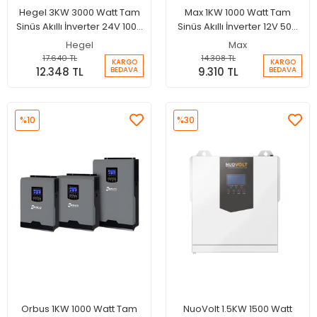
Hegel 3KW 3000 Watt Tam
Max 1KW 1000 Watt Tam
Sinüs Akıllı İnverter 24V 100A
Sinüs Akıllı İnverter 12V 50A
MPPT Şarjlı İnverter
Şarjlı İnverter
Hegel
Max
17.640 TL
14.308 TL
KARGO
KARGO
12.348 TL
9.310 TL
BEDAVA
BEDAVA
%10
%30
Orbus 1KW 1000 Watt Tam
NuoVolt 1.5KW 1500 Watt