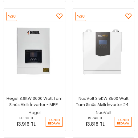
%30
%30
Hegel 3.6KW 3600 Watt Tam
NuoVolt 3.5KW 3500 Watt
Sinüs Akıllı İnverter - MPPT
Tam Sinüs Akıllı İnverter 24V
24 Volt 100A Şarjlı İnverter
100A MPPT Şarjlı İnverter
Hegel
NuoVolt
19.880 TL
19.740 TL
KARGO
KARGO
13.916 TL
13.818 TL
BEDAVA
BEDAVA