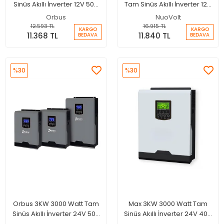
Sinüs Akıllı İnverter 12V 50A
Tam Sinüs Akıllı İnverter 12V
Şarjlı İnverter
100A MPPT Şarjlı İnverter
Orbus
NuoVolt
12.593 TL
16.915 TL
KARGO
KARGO
11.368 TL
11.840 TL
BEDAVA
BEDAVA
%30
%30
Orbus 3KW 3000 Watt Tam
Max 3KW 3000 Watt Tam
Sinüs Akıllı İnverter 24V 50A
Sinüs Akıllı İnverter 24V 40A
Şarjlı İnverter
MPPT Şarjlı İnverter