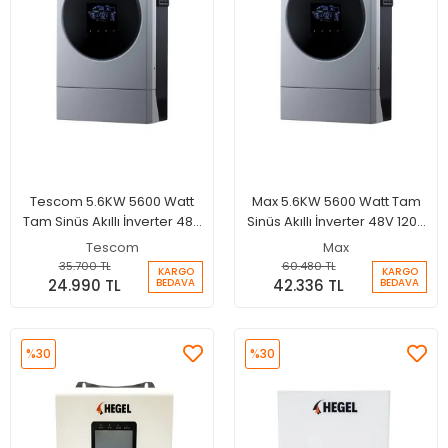
Tescom 5.6KW 5600 Watt
Max 5.6KW 5600 Watt Tam
Tam Sinüs Akıllı İnverter 48V
Sinüs Akıllı İnverter 48V 120A
120A MPPT Şarjlı İnverter
MPPT Paralellenebilir
Tescom
Max
İnverter
35.700 TL
60.480 TL
KARGO
KARGO
24.990 TL
42.336 TL
BEDAVA
BEDAVA
%30
%30