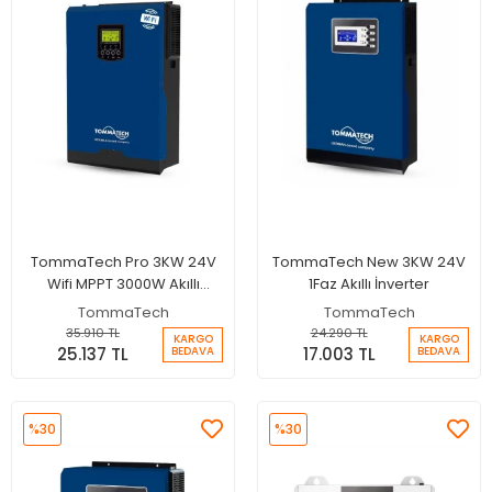
TommaTech Pro 3KW 24V
TommaTech New 3KW 24V
Wifi MPPT 3000W Akıllı
1Faz Akıllı İnverter
İnverter
TommaTech
TommaTech
35.910 TL
24.290 TL
KARGO
KARGO
25.137 TL
17.003 TL
BEDAVA
BEDAVA
%30
%30