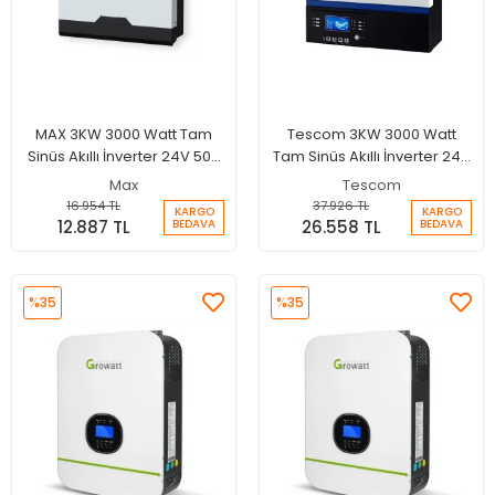
MAX 3KW 3000 Watt Tam
Tescom 3KW 3000 Watt
Sinüs Akıllı İnverter 24V 50A
Tam Sinüs Akıllı İnverter 24V
Şarjlı İnverter
80A MPPT Şarjlı İnverter
Max
Tescom
16.954 TL
37.926 TL
KARGO
KARGO
12.887 TL
26.558 TL
BEDAVA
BEDAVA
%35
%35