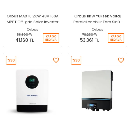
Orbus MAX 10.2KW 48V 160A
Orbus 11KW Yüksek Voltaj
MPPT Off-grid Solar İnverter
Paralellenebilir Tam Sinüs
Akıllı İnverter 48V 150A MPPT
Orbus
Orbus
Şarjlı İnverter + Wifi
58.800 TL
76.230 TL
KARGO
KARGO
41.160 TL
53.361 TL
BEDAVA
BEDAVA
%30
%30