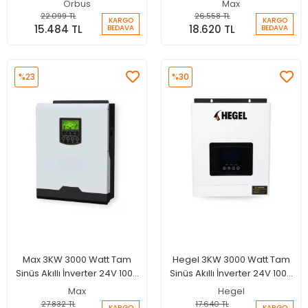
Orbus
Max
22.099 TL
26.558 TL
KARGO
KARGO
15.484 TL
18.620 TL
BEDAVA
BEDAVA
%23
%30
Max 3KW 3000 Watt Tam
Hegel 3KW 3000 Watt Tam
Sinüs Akıllı İnverter 24V 100A
Sinüs Akıllı İnverter 24V 100A
MPPT Şarjlı İnverter
MPPT Şarjlı İnverter
Max
Hegel
27.832 TL
17.640 TL
KARGO
KARGO