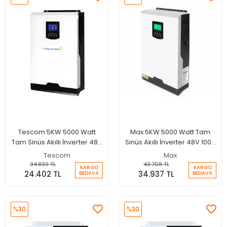
Tescom 5KW 5000 Watt
Max 5KW 5000 Watt Tam
Tam Sinüs Akıllı İnverter 48V
Sinüs Akıllı İnverter 48V 100A
50A Şarjlı İnverter
MPPT Şarjlı İnverter
Tescom
Max
34.839 TL
43.708 TL
KARGO
KARGO
24.402 TL
34.937 TL
BEDAVA
BEDAVA
%30
%30