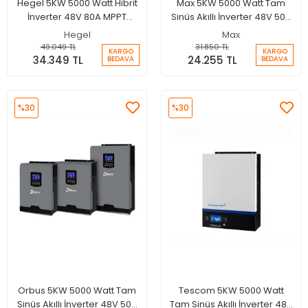
Hegel 5KW 5000 Watt Hibrit
Max 5KW 5000 Watt Tam
İnverter 48V 80A MPPT
Sinüs Akıllı İnverter 48V 50A
Paralellenebilir İnverter
Şarjlı İnverter
Hegel
Max
49.049 TL
31.850 TL
KARGO
KARGO
34.349 TL
24.255 TL
BEDAVA
BEDAVA
%30
%30
Orbus 5KW 5000 Watt Tam
Tescom 5KW 5000 Watt
Sinüs Akıllı İnverter 48V 50A
Tam Sinüs Akıllı İnverter 48V