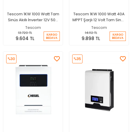
Tescom 1KW 1000 Watt Tam
Tescom 1KW 1000 Watt 40A
Sinüs Akıllı İnverter 12V 50A
MPPT Şarjlı 12 Volt Tam Sinus
Şarjlı İnverter
Akıllı İnverter
Tescom
Tescom
13.720 TL
14.112 TL
KARGO
KARGO
9.604 TL
9.898 TL
BEDAVA
BEDAVA
%30
%35