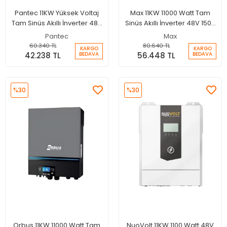
Pantec 11KW Yüksek Voltaj
Max 11KW 11000 Watt Tam
Tam Sinüs Akıllı İnverter 48V
Sinüs Akıllı İnverter 48V 150A
150A MPPT Şarjlı İnverter -
MPPT Paralellenebilir
Pantec
Max
Wifi
İnverter
60.340 TL
80.640 TL
KARGO
KARGO
42.238 TL
56.448 TL
BEDAVA
BEDAVA
%30
%30
Orbus 11KW 11000 Watt Tam
NuoVolt 11KW 1100 Watt 48V