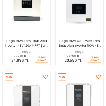
Hegel 6KW Tam Sinüs Akıllı
Hegel 6KW 6000 Watt Tam
İnverter 48V 120A MPPT Şarjlı
Sinüs Akıllı İnverter 100A 48V
İnverter - Wifi
MPPT Şarjlı İnverter
Hegel
Hegel
35.280 TL
29.400 TL
KARGO
KARGO
24.696 TL
20.580 TL
BEDAVA
BEDAVA
%30
%30