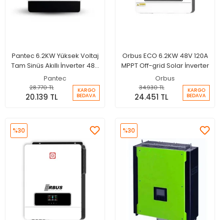
Pantec 6.2KW Yüksek Voltaj
Orbus ECO 6.2KW 48V 120A
Tam Sinüs Akıllı İnverter 48V
MPPT Off-grid Solar İnverter
100A MPPT Şarjlı İnverter -
Pantec
Orbus
Wifi
28.770 TL
34.930 TL
KARGO
KARGO
20.139 TL
24.451 TL
BEDAVA
BEDAVA
%30
%30