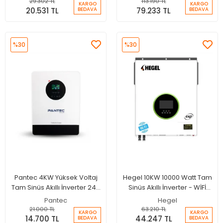
29.302 TL
113.190 TL
KARGO
KARGO
20.531 TL
79.233 TL
BEDAVA
BEDAVA
%30
%30
Pantec 4KW Yüksek Voltaj
Hegel 10KW 10000 Watt Tam
Tam Sinüs Akıllı İnverter 24V
Sinüs Akıllı İnverter - WİFİ
100A MPPT Şarjlı İnverter -
Destekli 48V 150A MPPT
Pantec
Hegel
Wifi
Paralellenebilir İnverter
21.000 TL
63.210 TL
KARGO
KARGO
14.700 TL
44.247 TL
BEDAVA
BEDAVA