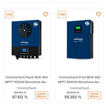
%30
%30
TommaTech PlusX 11KW 48V
TommaTech ProX 8KW 48V
MPPT 11000W Monofaze Akıllı
MPPT 8000W Monofaze Akıllı
İnverter + Wifi
İnverter + Wifi
TommaTech
TommaTech
125.160 TL
80.500 TL
KARGO
KARGO
87.612 TL
56.350 TL
BEDAVA
BEDAVA