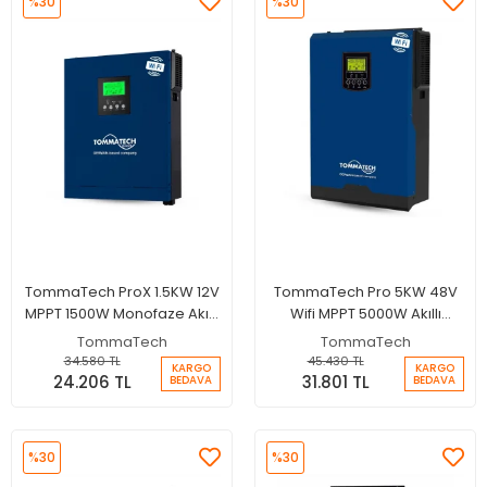
%30
%30
TommaTech ProX 1.5KW 12V
TommaTech Pro 5KW 48V
MPPT 1500W Monofaze Akıllı
Wifi MPPT 5000W Akıllı
İnverter + Wifi
İnverter
TommaTech
TommaTech
34.580 TL
45.430 TL
KARGO
KARGO
24.206 TL
31.801 TL
BEDAVA
BEDAVA
%30
%30