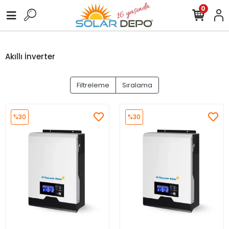
0
Akıllı İnverter
Filtreleme
Sıralama
%30
%30