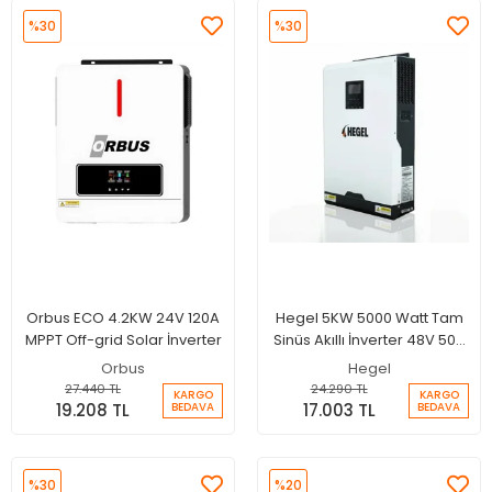
%30
%30
Orbus ECO 4.2KW 24V 120A
Hegel 5KW 5000 Watt Tam
MPPT Off-grid Solar İnverter
Sinüs Akıllı İnverter 48V 50A
Şarjlı İnverter
Orbus
Hegel
27.440 TL
24.290 TL
KARGO
KARGO
19.208 TL
17.003 TL
BEDAVA
BEDAVA
%30
%20