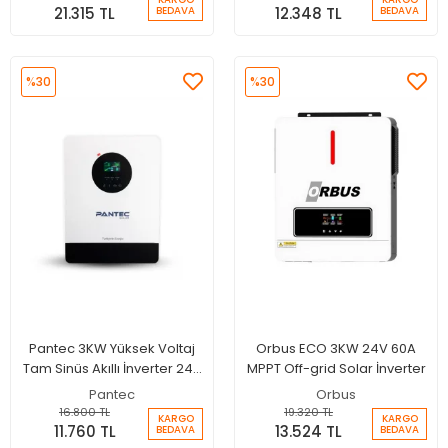
21.315 TL
12.348 TL
BEDAVA
BEDAVA
%30
%30
Pantec 3KW Yüksek Voltaj
Orbus ECO 3KW 24V 60A
Tam Sinüs Akıllı İnverter 24V
MPPT Off-grid Solar İnverter
100A MPPT Şarjlı İnverter
Pantec
Orbus
16.800 TL
19.320 TL
KARGO
KARGO
11.760 TL
13.524 TL
BEDAVA
BEDAVA