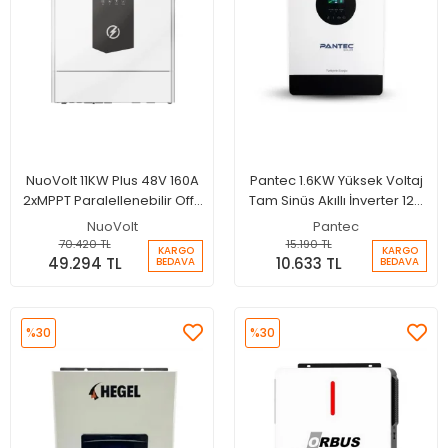
NuoVolt 11KW Plus 48V 160A
Pantec 1.6KW Yüksek Voltaj
2xMPPT Paralellenebilir Off-
Tam Sinüs Akıllı İnverter 12V
Grid Akıllı İnverter
100A MPPT Şarjlı İnverter
NuoVolt
Pantec
70.420 TL
15.190 TL
KARGO
KARGO
49.294 TL
10.633 TL
BEDAVA
BEDAVA
%30
%30