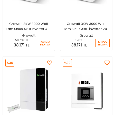
Growatt 3KW 3000 Watt
Growatt 3KW 3000 Watt
Tam Sinüs Akıllı İnverter 48V
Tam Sinüs Akıllı İnverter 24V
50A MPPT Şarjlı İnverter
50A MPPT Şarjlı İnverter
Growatt
Growatt
58.702 TL
58.702 TL
KARGO
KARGO
38.171 TL
38.171 TL
BEDAVA
BEDAVA
%30
%30