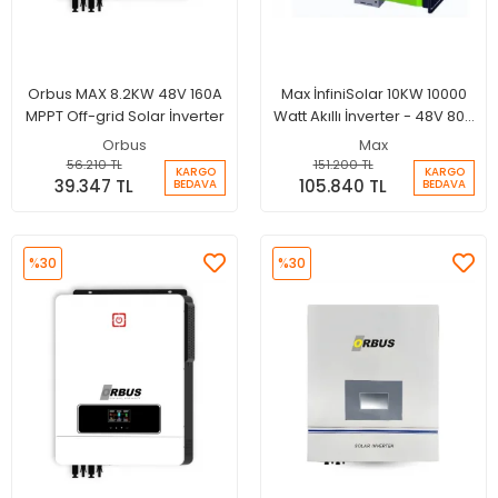
Orbus MAX 8.2KW 48V 160A
Max İnfiniSolar 10KW 10000
MPPT Off-grid Solar İnverter
Watt Akıllı İnverter - 48V 80A
MPPT Hibrit İnverter
Orbus
Max
56.210 TL
151.200 TL
KARGO
KARGO
39.347 TL
105.840 TL
BEDAVA
BEDAVA
%30
%30