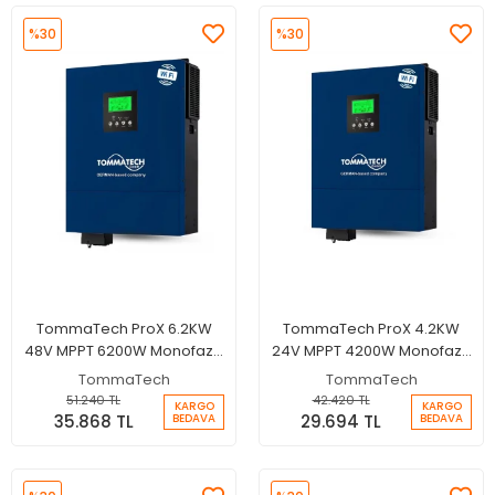
%30
%30
TommaTech ProX 6.2KW
TommaTech ProX 4.2KW
48V MPPT 6200W Monofaze
24V MPPT 4200W Monofaze
Akıllı İnverter + Wifi
Akıllı İnverter + Wifi
TommaTech
TommaTech
51.240 TL
42.420 TL
KARGO
KARGO
35.868 TL
29.694 TL
BEDAVA
BEDAVA