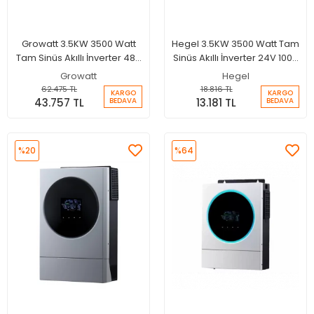
Growatt 3.5KW 3500 Watt
Hegel 3.5KW 3500 Watt Tam
Tam Sinüs Akıllı İnverter 48V
Sinüs Akıllı İnverter 24V 100A
80A MPPT Paralellenebilir
MPPT Şarjlı İnverter
Growatt
Hegel
İnverter
62.475 TL
18.816 TL
KARGO
KARGO
43.757 TL
13.181 TL
BEDAVA
BEDAVA
%20
%64