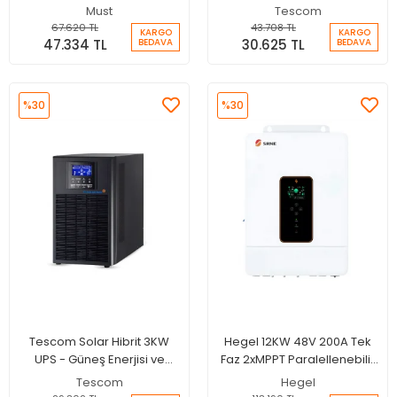
Akıllı İnverter 48V 150A MPPT
Şebeke Destekli Kesintisiz
Must
Tescom
Şarjlı İnverter - Wifi
Güç Kaynağı
67.620 TL
43.708 TL
KARGO
KARGO
47.334 TL
30.625 TL
BEDAVA
BEDAVA
%30
%30
Tescom Solar Hibrit 3KW
Hegel 12KW 48V 200A Tek
UPS - Güneş Enerjisi ve
Faz 2xMPPT Paralellenebilir
Şebeke Destekli Kesintisiz
Hibrit İnvertör
Tescom
Hegel
Güç Kaynağı