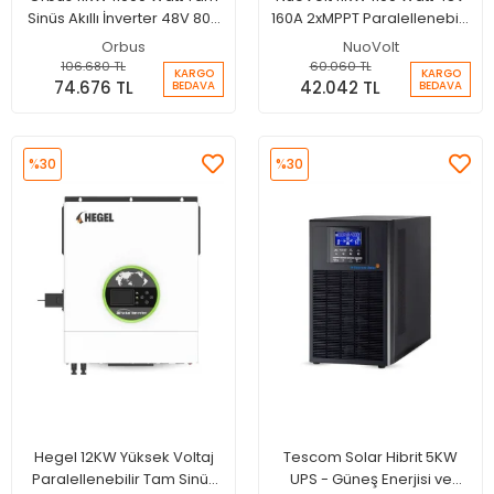
Sinüs Akıllı İnverter 48V 80A
160A 2xMPPT Paralellenebilir
MPPT Paralellenebilir
Off-Grid Akıllı İnverter
Orbus
NuoVolt
İnverter
106.680 TL
60.060 TL
KARGO
KARGO
74.676 TL
42.042 TL
BEDAVA
BEDAVA
%30
%30
Hegel 12KW Yüksek Voltaj
Tescom Solar Hibrit 5KW
Paralellenebilir Tam Sinüs
UPS - Güneş Enerjisi ve