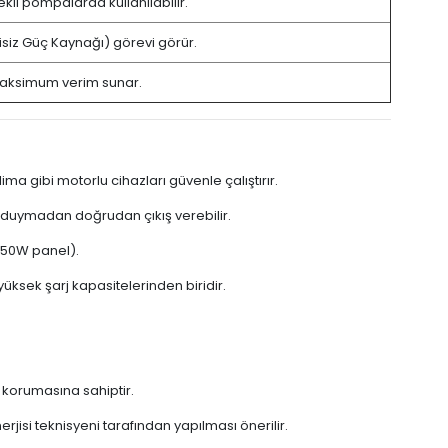
kli pompalarda kullanılabilir.
tisiz Güç Kaynağı) görevi görür.
 maksimum verim sunar.
a gibi motorlu cihazları güvenle çalıştırır.
ç duymadan doğrudan çıkış verebilir.
450W panel).
ksek şarj kapasitelerinden biridir.
 korumasına sahiptir.
jisi teknisyeni tarafından yapılması önerilir.