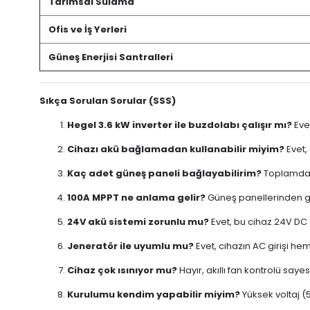
Tarımsal Sulama
Ofis ve İş Yerleri
Güneş Enerjisi Santralleri
Sıkça Sorulan Sorular (SSS)
Hegel 3.6 kW inverter ile buzdolabı çalışır mı?
Evet
Cihazı akü bağlamadan kullanabilir miyim?
Evet,
Kaç adet güneş paneli bağlayabilirim?
Toplamda 4
100A MPPT ne anlama gelir?
Güneş panellerinden ge
24V akü sistemi zorunlu mu?
Evet, bu cihaz 24V DC gi
Jeneratör ile uyumlu mu?
Evet, cihazın AC girişi he
Cihaz çok ısınıyor mu?
Hayır, akıllı fan kontrolü sa
Kurulumu kendim yapabilir miyim?
Yüksek voltaj (