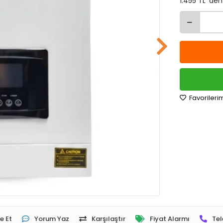
1.455 TL 'den
Favorileri
e Et
Yorum Yaz
Karşılaştır
Fiyat Alarmı
Tel