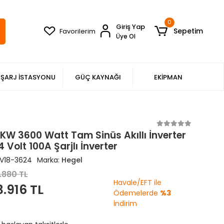
0
Giriş Yap
Sepetim
Favorilerim
Üye Ol
ŞARJ İSTASYONU
GÜÇ KAYNAĞI
EKİPMAN
6KW 3600 Watt Tam Sinüs Akıllı İnverter
 Volt 100A Şarjlı İnverter
V18-3624
Marka:
Hegel
.880 TL
Havale/EFT ile
3.916 TL
Ödemelerde
%3
İndirim