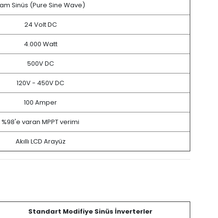
am Sinüs (Pure Sine Wave)
24 Volt DC
4.000 Watt
500V DC
120V - 450V DC
100 Amper
%98'e varan MPPT verimi
Akıllı LCD Arayüz
Standart Modifiye Sinüs İnverterler