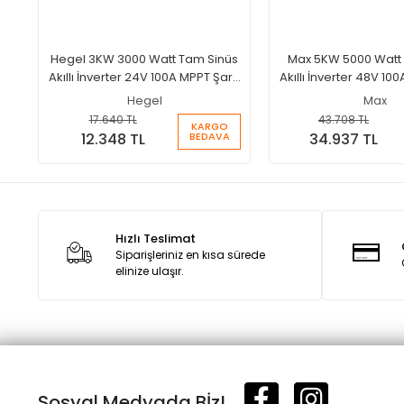
Hegel 3KW 3000 Watt Tam Sinüs
Max 5KW 5000 Watt
Akıllı İnverter 24V 100A MPPT Şarjlı
Akıllı İnverter 48V 100
İnverter
İnverter
Hegel
Max
17.640 TL
43.708 TL
KARGO
BEDAVA
12.348 TL
34.937 TL
Hızlı Teslimat
Siparişleriniz en kısa sürede
elinize ulaşır.
Sosyal Medyada Bİz!