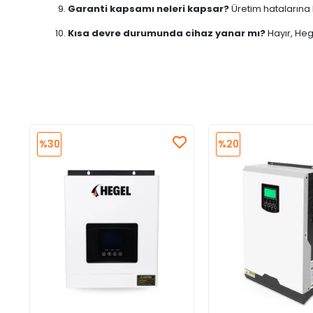
Garanti kapsamı neleri kapsar?
Üretim hatalarına k
Kısa devre durumunda cihaz yanar mı?
Hayır, Heg
%30
%20