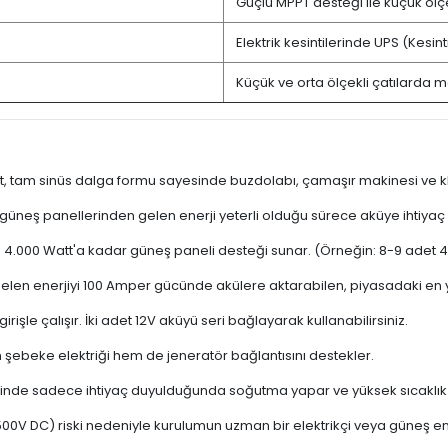
Güçlü MPPT desteği ile küçük ölçe
Elektrik kesintilerinde UPS (Kesin
Küçük ve orta ölçekli çatılarda
, tam sinüs dalga formu sayesinde buzdolabı, çamaşır makinesi ve klim
 güneş panellerinden gelen enerji yeterli olduğu sürece aküye ihtiya
.000 Watt'a kadar güneş paneli desteği sunar. (Örneğin: 8-9 adet 
len enerjiyi 100 Amper gücünde akülere aktarabilen, piyasadaki en yü
rişle çalışır. İki adet 12V aküyü seri bağlayarak kullanabilirsiniz.
m şebeke elektriği hem de jeneratör bağlantısını destekler.
yesinde sadece ihtiyaç duyulduğunda soğutma yapar ve yüksek sıcaklık
500V DC) riski nedeniyle kurulumun uzman bir elektrikçi veya güneş ener