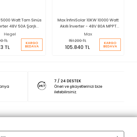
5000 Watt Tam Sinüs
Max İnfiniSolar 10KW 10000 Watt
verter 48V 50A Şarjlı
Akıllı İnverter - 48V 80A MPPT
İnverter
Hibrit İnverter
Hegel
Max
90 TL
151.200 TL
KARGO
KARGO
BEDAVA
BEDAVA
03 TL
105.840 TL
7 / 24 DESTEK
panya
Öneri ve şikayetlerinizi bize
iletebilirsiniz.