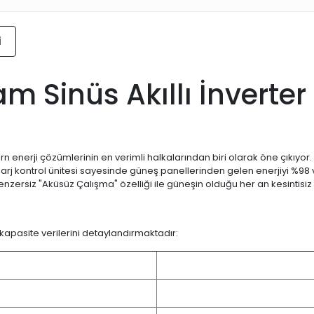
i
m Sinüs Akıllı İnverte
ern enerji çözümlerinin en verimli halkalarından biri olarak öne çıkı
arj kontrol ünitesi sayesinde güneş panellerinden gelen enerjiyi %98 ver
nzersiz "Aküsüz Çalışma" özelliği ile güneşin olduğu her an kesintisiz 
 kapasite verilerini detaylandırmaktadır: