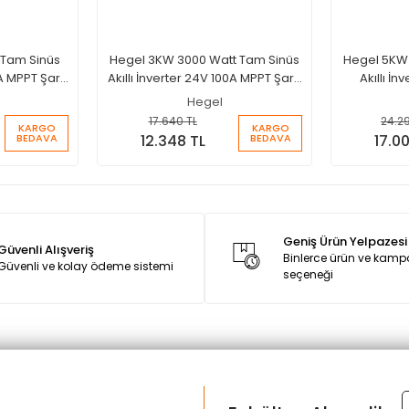
 Tam Sinüs
Hegel 3KW 3000 Watt Tam Sinüs
Hegel 5KW 
A MPPT Şarjlı
Akıllı İnverter 24V 100A MPPT Şarjlı
Akıllı İn
İnverter
Hegel
17.640 TL
24.2
KARGO
KARGO
BEDAVA
BEDAVA
12.348 TL
17.0
Geniş Ürün Yelpazesi
Güvenli Alışveriş
Binlerce ürün ve kam
Güvenli ve kolay ödeme sistemi
seçeneği