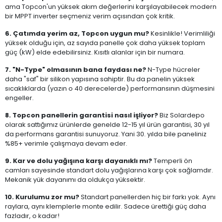
ama Topcon'un yüksek akım değerlerini karşılayabilecek modern
bir MPPT inverter seçmeniz verim açısından çok kritik.
6. Çatımda yerim az, Topcon uygun mu?
Kesinlikle! Verimliliği
yüksek olduğu için, az sayıda panelle çok daha yüksek toplam
güç (kW) elde edebilirsiniz. Kısıtlı alanlar için bir numara.
7. "N-Type" olmasının bana faydası ne?
N-Type hücreler
daha "saf" bir silikon yapısına sahiptir. Bu da panelin yüksek
sıcaklıklarda (yazın o 40 derecelerde) performansının düşmesini
engeller.
8. Topcon panellerin garantisi nasıl işliyor?
Biz Solardepo
olarak sattığımız ürünlerde genelde 12-15 yıl ürün garantisi, 30 yıl
da performans garantisi sunuyoruz. Yani 30. yılda bile paneliniz
%85+ verimle çalışmaya devam eder.
9. Kar ve dolu yağışına karşı dayanıklı mı?
Temperli ön
camları sayesinde standart dolu yağışlarına karşı çok sağlamdır.
Mekanik yük dayanımı da oldukça yüksektir.
10. Kurulumu zor mu?
Standart panellerden hiç bir farkı yok. Aynı
raylara, aynı klemplerle monte edilir. Sadece ürettiği güç daha
fazladır, o kadar!