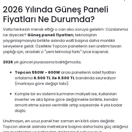
2026 Yılında Güneş Paneli
Fiyatları Ne Durumda?
Valla herkezin merak ettiği o can alıcı soruya gelelim: Cüzdanımız
ne diyecek?
Güneş paneli fiyatları
, teknolojinin
yaygınlaşmasıyla birlikte aslında watt başına daha mantıklı
seviyelere geldi. Özellikle Topcon panellerin seri üretimi tavan
yaptığı için, aradaki o "yeni teknoloji farkı" iyice kapandı.
2026
yılı güncel piyasasına baktığımızda;
Topcon 550W - 600W
arası panellerin adet fiyatları
ortalama
6.500 TL ile 8.500 TL
bandında seyrediyor
(markaya göre değişir tabi).
Komple bir ev sistemi kurmanın maliyeti ise, kullanılan
inverter ve akü tipine göre değişmekle birlikte, kendini
amorti etme süresi verimlilik artışı sayesinde 4 yıla kadar
düştü.
Unutmayın, en ucuz panel her zaman en kârlı olanı değildir.
Topcon alarak aslında metrekare başına daha fazla güç aldığınız