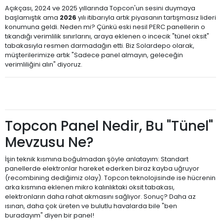
Açıkçası, 2024 ve 2025 yıllarında Topcon'un sesini duymaya
başlamıştık ama
2026
yılı itibarıyla artık piyasanın tartışmasız lideri
konumuna geldi. Neden mi? Çünkü eski nesil PERC panellerin o
tıkandığı verimlilik sınırlarını, araya eklenen o incecik "tünel oksit"
tabakasıyla resmen darmadağın etti. Biz Solardepo olarak,
müşterilerimize artık "Sadece panel almayın, geleceğin
verimliliğini alın" diyoruz.
Topcon Panel Nedir, Bu "Tünel"
Mevzusu Ne?
İşin teknik kısmına boğulmadan şöyle anlatayım: Standart
panellerde elektronlar hareket ederken biraz kayba uğruyor
(recombining dediğimiz olay). Topcon teknolojisinde ise hücrenin
arka kısmına eklenen mikro kalınlıktaki oksit tabakası,
elektronların daha rahat akmasını sağlıyor. Sonuç? Daha az
ısınan, daha çok üreten ve bulutlu havalarda bile "ben
buradayım" diyen bir panel!