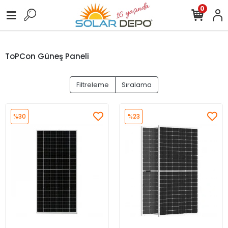
0
ToPCon Güneş Paneli
Filtreleme
Sıralama
%30
%23