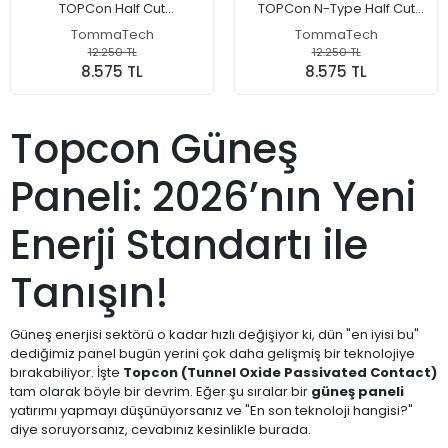
TOPCon Half Cut
TOPCon N-Type Half Cut
Monokristal Güneş Paneli
Güneş Paneli - Monokristal
TommaTech
TommaTech
Solar Panel
12.250 TL
12.250 TL
8.575 TL
8.575 TL
Topcon Güneş
Paneli: 2026’nın Yeni
Enerji Standartı ile
Tanışın!
Güneş enerjisi sektörü o kadar hızlı değişiyor ki, dün "en iyisi bu"
dediğimiz panel bugün yerini çok daha gelişmiş bir teknolojiye
bırakabiliyor. İşte
Topcon (Tunnel Oxide Passivated Contact)
tam olarak böyle bir devrim. Eğer şu sıralar bir
güneş paneli
yatırımı yapmayı düşünüyorsanız ve "En son teknoloji hangisi?"
diye soruyorsanız, cevabınız kesinlikle burada.