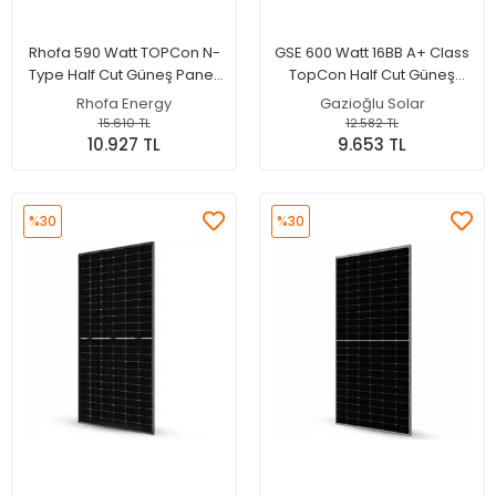
Rhofa 590 Watt TOPCon N-
GSE 600 Watt 16BB A+ Class
Type Half Cut Güneş Paneli
TopCon Half Cut Güneş
- Monokristal Solar Panel
Paneli - Monokristal Solar
Rhofa Energy
Gazioğlu Solar
Panel
15.610 TL
12.582 TL
10.927 TL
9.653 TL
%30
%30