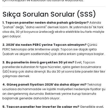
için montajdan ve kablodan da tasarruf ediyosunuz.
Sıkça Sorulan Sorular (SSS)
1. Topcon paneller neden daha pahalı görünüyor?
Aslında
"pahalı" değil, "daha verimli" demek lazım. İlk yatırımda bi' tık fark
olsa da, 30 yıl boyunca üreteceği ekstra elektrikle bu farkı misliyle
geri ödüyor.
2. 2026’da neden PERC yerine Topcon almalıyım?
Çünkü
PERC teknolojisi artık limitlerine ulaştı. Topcon ise düşük ışıkta
(sabah ve akşam saatlerinde) çok daha erken çalışmaya başlar.
3. Bu panellerin ömrü gerçekten 30 yıl mı?
Evet, Topcon
panellerde kullanılan N-type hücreler, ışıkla gelen bozulmalara
(LID) karşı çok daha dirençli. Bu da 30 yıl sonra bile panelin tıkır tıkır
çalışması demek.
4. Güneş paneli fiyatları 2026’da daha düşer mi?
Teknoloji
ucuzlasa da hammadde ve lojistik maliyetleri nedeniyle fiyatlar şu
an dengelenmiş durumda. Beklemek yerine kurup tasarrufa
başlamak genelde daha kârlı oluyor.
5. Topcon paneller her inverter ile çalışır mı?
Genellikle evet,