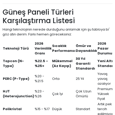
Güneş Paneli Türleri
Karşılaştırma Listesi
Hangi teknolojinin nerede durduğunu anlamak için şu tabloya bi'
göz atın derim. Farkı hemen göreceksiniz:
2026
2026
Sıcaklık
Ömür ve
Teknoloji Türü
Verimlilik
Pazar
Performansı
Dayanıklılık
Oranı
Durumu
30 Yıl
Topcon (N-
%22.5 -
Mükemmel
Yeni Altın
Garanti
Type)
%25+
(Az Kayıp)
Standart
Standardı
Yavaş
%20 -
PERC (P-Type)
Orta
25 Yıl
yavaş
%21.5
azalıyor
Premium /
HJT
%23 -
Çok Uzun
Çok İyi
Yüksek
(Heterojunction)
%26
Ömürlü
Fiyat
Artık pek
Polikristal
%15 - %17
Düşük
Standart
tercih
edilmiyor