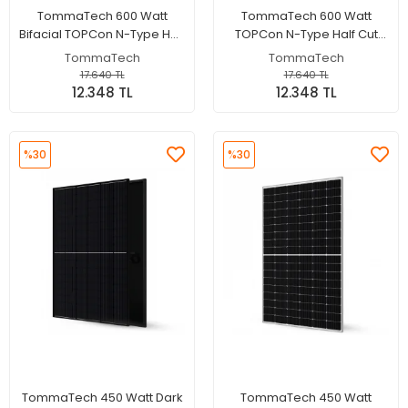
TommaTech 600 Watt
TommaTech 600 Watt
Bifacial TOPCon N-Type Half
TOPCon N-Type Half Cut
Cut Güneş Paneli -
Güneş Paneli - Monokristal
TommaTech
TommaTech
Monokristal Solar Panel
Solar Panel
17.640 TL
17.640 TL
12.348 TL
12.348 TL
%30
%30
TommaTech 450 Watt Dark
TommaTech 450 Watt