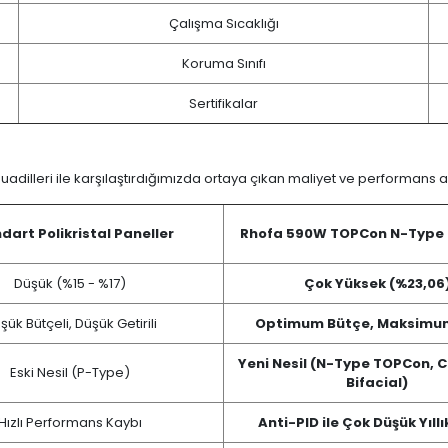
Çalışma Sıcaklığı
Koruma Sınıfı
Sertifikalar
uadilleri ile karşılaştırdığımızda ortaya çıkan maliyet ve performans a
dart Polikristal Paneller
Rhofa 590W TOPCon N-Type 
Düşük (%15 - %17)
Çok Yüksek (%23,06
şük Bütçeli, Düşük Getirili
Optimum Bütçe, Maksimum
Yeni Nesil (N-Type TOPCon,
Eski Nesil (P-Type)
Bifacial)
Hızlı Performans Kaybı
Anti-PID ile Çok Düşük Yıll