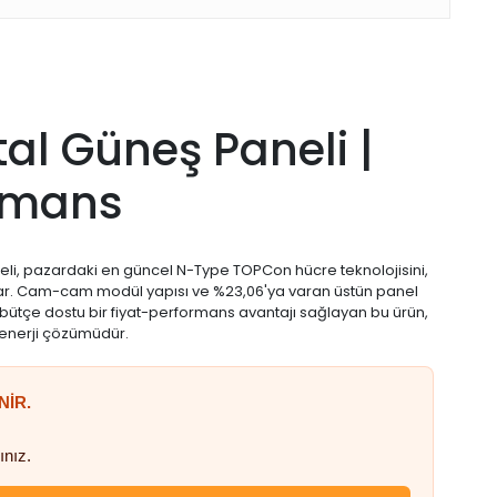
l Güneş Paneli |
ormans
aneli, pazardaki en güncel N-Type TOPCon hücre teknolojisini,
i sunar. Cam-cam modül yapısı ve %23,06'ya varan üstün panel
 bütçe dostu bir fiyat-performans avantajı sağlayan bu ürün,
lı enerji çözümüdür.
NİR.
ınız.