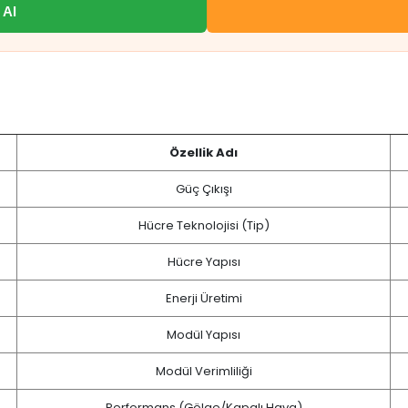
 Al
Özellik Adı
Güç Çıkışı
Hücre Teknolojisi (Tip)
Hücre Yapısı
Enerji Üretimi
Modül Yapısı
Modül Verimliliği
Performans (Gölge/Kapalı Hava)