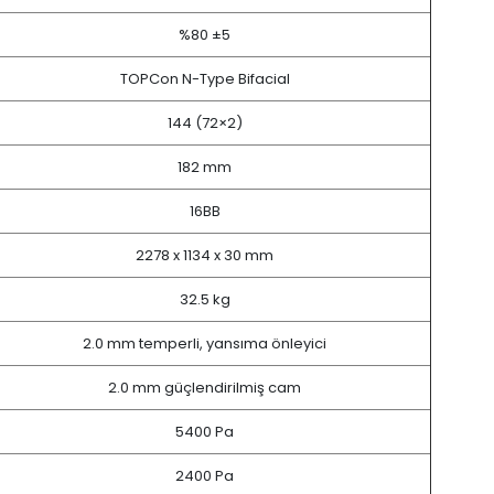
%80 ±5
TOPCon N-Type Bifacial
144 (72×2)
182 mm
16BB
2278 x 1134 x 30 mm
32.5 kg
2.0 mm temperli, yansıma önleyici
2.0 mm güçlendirilmiş cam
5400 Pa
2400 Pa