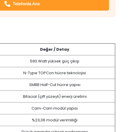
Telefonla Ara
Değer / Detay
590 Watt yüksek güç çıkışı
N-Type TOPCon hücre teknolojisi
SMBB Half-Cut hücre yapısı
Bifacial (çift yüzeyli) enerji üretimi
Cam-Cam modül yapısı
%23,06 modül verimliliği
Düşük ışınımda yüksek performans