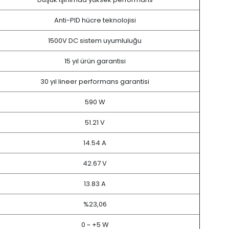
Anti-PID hücre teknolojisi
1500V DC sistem uyumluluğu
15 yıl ürün garantisi
30 yıl lineer performans garantisi
590 W
51.21 V
14.54 A
42.67 V
13.83 A
%23,06
0 ~ +5 W