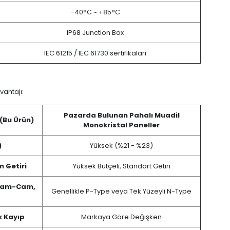
-40°C ~ +85°C
IP68 Junction Box
IEC 61215 / IEC 61730 sertifikaları
vantajı:
Pazarda Bulunan Pahalı Muadil
(Bu Ürün)
Monokristal Paneller
)
Yüksek (%21 - %23)
 Getiri
Yüksek Bütçeli, Standart Getiri
 Cam-Cam,
Genellikle P-Type veya Tek Yüzeyli N-Type
ık Kayıp
Markaya Göre Değişken