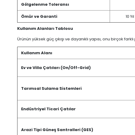
Gölgelenme Toleransı
Ömür ve Garanti
10 Yı
Kullanım Alanları Tablosu
Ürünün yüksek güç çıkışı ve dayanıklı yapısı, onu birçok farklı pr
Kullanım Alanı
Ev ve Villa Çatıları (On/Off-Grid)
Tarımsal Sulama Sistemleri
Endüstriyel Ticari Çatılar
Arazi Tipi Güneş Santralleri (GES)