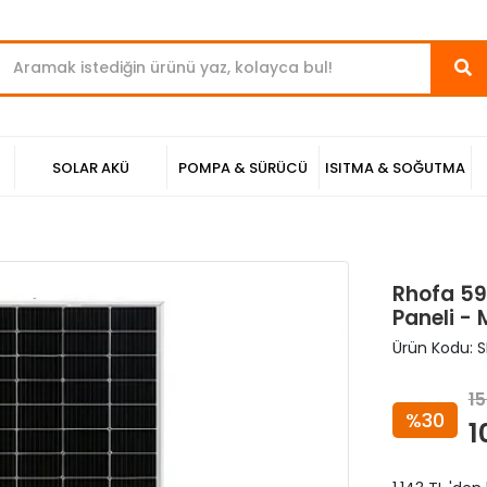
SOLAR AKÜ
POMPA & SÜRÜCÜ
ISITMA & SOĞUTMA
Rhofa 59
Paneli - 
Ürün Kodu:
S
15
%30
1