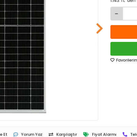
1.143 TL 'den
Favorileri
e Et
Yorum Yaz
Karşılaştır
Fiyat Alarmı
Tel