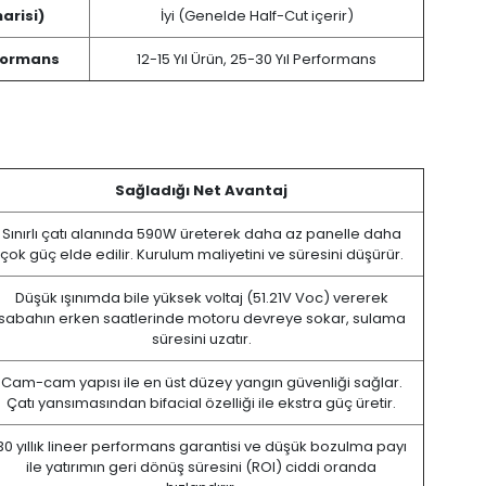
arisi)
İyi (Genelde Half-Cut içerir)
erformans
12-15 Yıl Ürün, 25-30 Yıl Performans
Sağladığı Net Avantaj
Sınırlı çatı alanında 590W üreterek daha az panelle daha
çok güç elde edilir. Kurulum maliyetini ve süresini düşürür.
Düşük ışınımda bile yüksek voltaj (51.21V Voc) vererek
sabahın erken saatlerinde motoru devreye sokar, sulama
süresini uzatır.
Cam-cam yapısı ile en üst düzey yangın güvenliği sağlar.
Çatı yansımasından bifacial özelliği ile ekstra güç üretir.
30 yıllık lineer performans garantisi ve düşük bozulma payı
ile yatırımın geri dönüş süresini (ROI) ciddi oranda