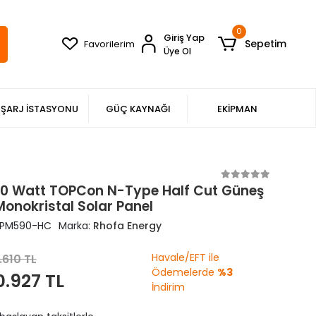
0
Giriş Yap
Sepetim
Favorilerim
Üye Ol
ŞARJ İSTASYONU
GÜÇ KAYNAĞI
EKİPMAN
0 Watt TOPCon N-Type Half Cut Güneş
Monokristal Solar Panel
PM590-HC
Marka:
Rhofa Energy
Havale/EFT ile
.610 TL
Ödemelerde
%3
0.927 TL
İndirim