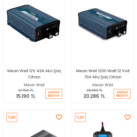
Mean Well 12V 43A Akü Şarj
Mean Well 1200 Watt 12 Volt
Cihazı
70A Akü Şarj Cihazı
Mean Well
Mean Well
21.700 TL
28.980 TL
KARGO
KARGO
15.190 TL
20.286 TL
BEDAVA
BEDAVA
%30
%20