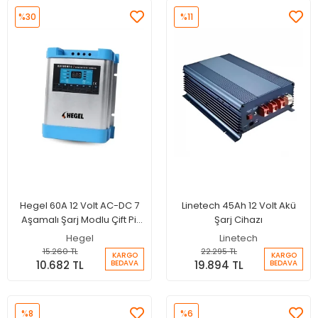
%30
%11
Hegel 60A 12 Volt AC-DC 7
Linetech 45Ah 12 Volt Akü
Aşamalı Şarj Modlu Çift Pil
Şarj Cihazı
Çıkışlı Akü Şarj Cihazı
Hegel
Linetech
15.260 TL
22.295 TL
KARGO
KARGO
10.682 TL
19.894 TL
BEDAVA
BEDAVA
%8
%6