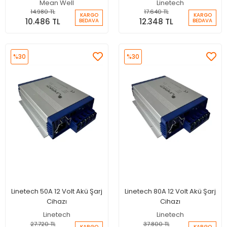
Mean Well
Linetech
14.980 TL
17.640 TL
KARGO
KARGO
10.486 TL
12.348 TL
BEDAVA
BEDAVA
%30
%30
Linetech 50A 12 Volt Akü Şarj
Linetech 80A 12 Volt Akü Şarj
Cihazı
Cihazı
Linetech
Linetech
27.720 TL
37.800 TL
KARGO
KARGO