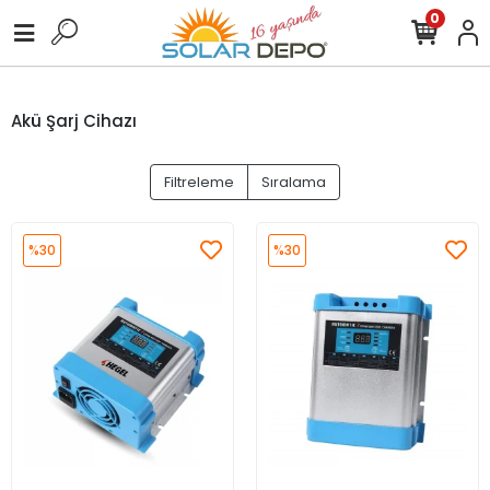
0
Akü Şarj Cihazı
Filtreleme
Sıralama
%30
%30