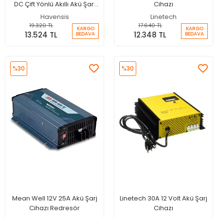
DC Çift Yönlü Akıllı Akü Şarj
Cihazı
Cihazı
Havensis
Linetech
19.320 TL
17.640 TL
KARGO
KARGO
13.524 TL
12.348 TL
BEDAVA
BEDAVA
%30
%30
Mean Well 12V 25A Akü Şarj
Linetech 30A 12 Volt Akü Şarj
Cihazı Redresör
Cihazı