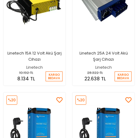
Linetech 15A 12 Volt Akü Şarj
Linetech 25A 24 Volt Akü
Cihazı
Şarj Cihazı
Linetech
Linetech
10.192 TL
28.322 TL
KARGO
KARGO
8.134 TL
22.638 TL
BEDAVA
BEDAVA
%20
%20