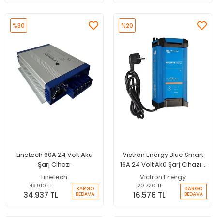
%30
%20
Linetech 60A 24 Volt Akü
Victron Energy Blue Smart
Şarj Cihazı
16A 24 Volt Akü Şarj Cihazı -
Tek Çıkış
Linetech
Victron Energy
49.910 TL
20.720 TL
KARGO
KARGO
34.937 TL
16.576 TL
BEDAVA
BEDAVA