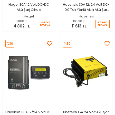
Hegel 30A 12 Volt DC-DC
Havensis 30A 12/24 Volt DC-
Akü Şarj Cihazı
DC Tek Yönlü Akıllı Akü Şarj
Cihazı
Hegel
Havensis
6.860 TL
16.590 TL
KARGO
KARGO
4.802 TL
11.613 TL
BEDAVA
BEDAVA
%30
%30
Havensis 30A 12/24 Volt DC-
Linetech 15A 24 Volt Akü Şarj