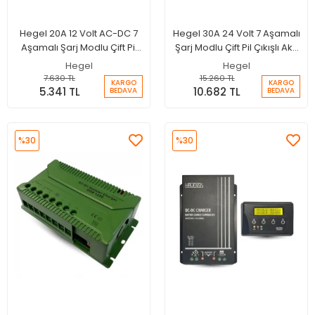
Hegel 20A 12 Volt AC-DC 7
Hegel 30A 24 Volt 7 Aşamalı
Aşamalı Şarj Modlu Çift Pil
Şarj Modlu Çift Pil Çıkışlı Akü
Çıkışlı Akü Şarj Cihazı
Şarj Cihazı
Hegel
Hegel
7.630 TL
15.260 TL
KARGO
KARGO
5.341 TL
10.682 TL
BEDAVA
BEDAVA
%30
%30