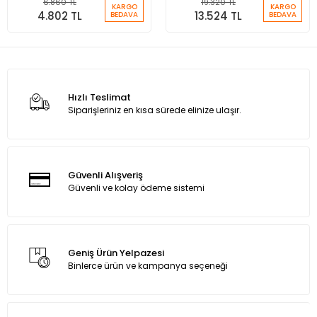
6.860 TL
19.320 TL
KARGO
KARGO
4.802 TL
13.524 TL
BEDAVA
BEDAVA
Hızlı Teslimat
Siparişleriniz en kısa sürede elinize ulaşır.
Güvenli Alışveriş
Güvenli ve kolay ödeme sistemi
Geniş Ürün Yelpazesi
Binlerce ürün ve kampanya seçeneği