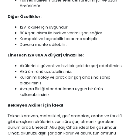
Yüksek kaliteli malzemelerden üretilmiştir ve uzun
ömürlüdür.
Diğer Özellikler:
12V aküler için uygundur.
80A şarj akımı ile hızlı ve verimli şarj sağlar.
Kompakt ve taşınabilir tasarıma sahiptir.
Duvara monte edilebilir.
Linetech 12V 80A Akü Şarj Cihazı ile:
Akülerinizi güvenli ve hızlı bir şekilde şarj edebilirsiniz.
Akü ömrünü uzatabilirsiniz.
Kullanımı kolay ve pratik bir şarj cihazına sahip
olabilirsiniz.
Avrupa Birliği standartlarına uygun bir ürün
kullanabilirsiniz.
Bekleyen Aküler için İdeal
Tekne, karavan, motosiklet, golf arabaları, araba ve forklift
gibi araçların akülerini uzun süre şarj etmeniz gereken
durumlarda Linetech Akü Şarj Cihazı ideal bir çözümdür.
Cihaz, akünüzü aşırı şarjdan korur ve akünüzün ömrünü