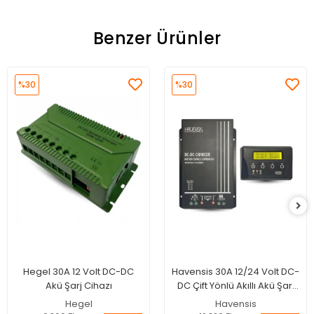
Benzer Ürünler
%30
%30
Hegel 30A 12 Volt DC-DC
Havensis 30A 12/24 Volt DC-
Akü Şarj Cihazı
DC Çift Yönlü Akıllı Akü Şarj
Cihazı
Hegel
Havensis