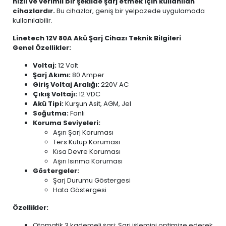
hızlı ve verimli bir şekilde şarj etmek için kullanılan
cihazlardır.
Bu cihazlar, geniş bir yelpazede uygulamada
kullanılabilir.
Linetech 12V 80A Akü Şarj Cihazı Teknik Bilgileri
Genel Özellikler:
Voltaj:
12 Volt
Şarj Akımı:
80 Amper
Giriş Voltaj Aralığı:
220V AC
Çıkış Voltajı:
12 VDC
Akü Tipi:
Kurşun Asit, AGM, Jel
Soğutma:
Fanlı
Koruma Seviyeleri:
Aşırı Şarj Koruması
Ters Kutup Koruması
Kısa Devre Koruması
Aşırı Isınma Koruması
Göstergeler:
Şarj Durumu Göstergesi
Hata Göstergesi
Özellikler:
Otomatik 3 kademeli şarj: Şarj işlemini optimize ederek