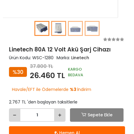
Linetech 80A 12 Volt Akü Şarj Cihazı
Ürün Kodu:
WSC-1280
Marka:
Linetech
37.800 TL
KARGO
%30
26.460 TL
BEDAVA
Havale/EFT ile Ödemelerde
%3
İndirim
2.767 TL 'den başlayan taksitlerle
Sepete Ekle
Hemen Al