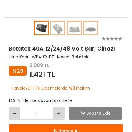
Betatek 40A 12/24/48 Volt Şarj Cihazı
Ürün Kodu:
WP40D-BT
Marka:
Betatek
2.009 TL
%29
1.421 TL
Havale/EFT ile Ödemelerde
%3
İndirim
149 TL 'den başlayan taksitlerle
Sepete Ekle
Hemen Al