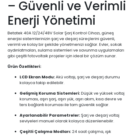
– Güvenli ve Verimli
Enerji Yönetimi
Betatek 40A 12/24/48V Solar Şarj Kontrol Cihazı, güneş
enerjisi sistemlerinizin şarj ve deşarj süreçlerini güvenli,
verimli ve kolay bir şekilde yönetmenizi sağlar. Evler, sokak
aydınlatmaları, sulama sistemleri ve savunma uygulamaları
gibi çeşitli fotovoltaik projeler için ideal bir çözüm sunar.
Ürün Özellikleri:
LCD Ekran Modu:
Akü voltajı, şarj ve deşarj durumu
kolayca takip edilebilir.
Gelişmiş Koruma Sistemleri:
Düşük ve yüksek voltaj
koruması, aşırı şarj, aşırı yük, aşırı akım, kısa devre ve
ters bağlantı koruması ile tam güvenlik sağlar.
Ayarlanabilir Parametreler:
Şarj ve deşarj voltaj
seviyeleri manuel olarak kolayca düzenlenebilir.
Çeşitli Çalışma Modları:
24 saat çalışma, ışık