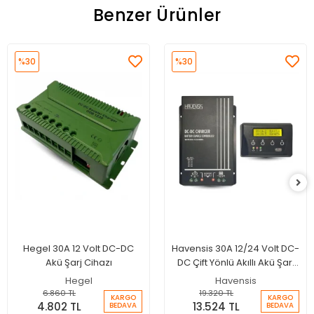
Benzer Ürünler
%30
%30
Hegel 30A 12 Volt DC-DC
Havensis 30A 12/24 Volt DC-
Akü Şarj Cihazı
DC Çift Yönlü Akıllı Akü Şarj
Cihazı
Hegel
Havensis
6.860 TL
19.320 TL
KARGO
KARGO
4.802 TL
13.524 TL
BEDAVA
BEDAVA