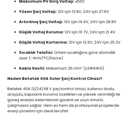
Maksimum PV Giriş Voltajı:
≤50V
Yüzen Şarj Voltajı:
12V için 13.8V, 24V için 27.6V
Artırılmış Şarj Voltajı:
12V için 14.4V, 24V için 28.8V
Düşük Voltaj Koruma:
12V için 10.7V, 24V için 21.4V
Düşük Voltaj Kurtarma:
12V için 12.6V, 24V için 25.2V
Sıcaklık Telafisi:
Ortam sıcaklığına göre otomatik
ayar (-4mV/°C/Hücre)
Kablo Kesiti:
Maksimum 25 mm² (≤3#AWG)
Neden Betatek 40A Solar Şarj Kontrol Cihazı?
Betatek 40A 12/24/48 V şarj kontrol cihazı, kullanıcı dostu
arayüzü, kapsamlı koruma özellikleri ve yüksek verimliliği ile
güneş enerjisi sistemlerinin güvenli ve uzun ömürlü
çalışmasını sağlar. Hem ev hem de profesyonel projelerde
enerji yönetimi için ideal tercihtir.