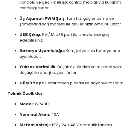
kontrolü ve gecikmeli ışık kontrol modlarıyla kullanım
esnekliği sunar.
Üç Aşamalı PWM Şarj:
Tam hız, güçlendirme ve
şamandıra şarj modları ile akülerinizin ömrünü uzatır.
USB Çıkışı:
5V / 1A USB port ile cihazlarınızı şarj
edebilirsiniz.
Batarya Uyumluluğu:
Kuru, jel ve sulu bataryalarla
uyumludur.
Yüksek Verimlilik:
Düşük öz tüketim ve minimal voltaj
düşüşü ile enerji kaybını önler.
Güçlü Yapı:
Demir taban plakası ile dayanıklı tasarım.
Teknik Özellikler:
Model:
WP40D
Nominal Akım:
40A
Sistem Voltajı:
12V / 24 / 48 V otomatik tanıma