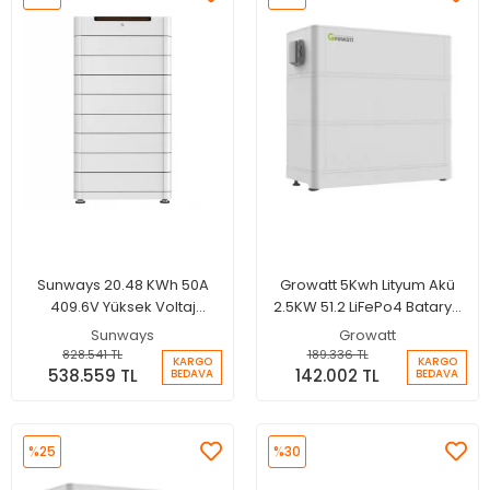
Sunways 20.48 KWh 50A
Growatt 5Kwh Lityum Akü
409.6V Yüksek Voltaj
2.5KW 51.2 LiFePo4 Batarya
LiFePo4 Lityum Batarya
Akü
Sunways
Growatt
828.541 TL
189.336 TL
KARGO
KARGO
538.559 TL
142.002 TL
BEDAVA
BEDAVA
%25
%30