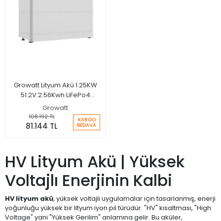
Growatt Lityum Akü 1.25KW
51.2V 2.56Kwh LiFePo4
Batarya Akü
Growatt
108.192 TL
KARGO
81.144 TL
BEDAVA
HV Lityum Akü | Yüksek
Voltajlı Enerjinin Kalbi
HV lityum akü
, yüksek voltajlı uygulamalar için tasarlanmış, enerji
yoğunluğu yüksek bir lityum iyon pil türüdür. "HV" kısaltması, "High
Voltage" yani "Yüksek Gerilim" anlamına gelir. Bu aküler,