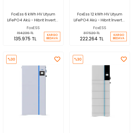
FoxEss 6 kWh HV Lityum
FoxEss 12 kWh HV Lityum
LiFePO4 Akü - Hibrit İnverter
LiFePO4 Akü - Hibrit İnverter
Bataryası
Bataryası
FoxESS
FoxESS
194.236 TL
317.520 TL
KARGO
KARGO
135.975 TL
222.264 TL
BEDAVA
BEDAVA
%30
%30