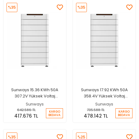
%35
%35
Sunways 15.36 KWh 50A
Sunways 17.92 KWh 50A
307.2V Yüksek Voltaj
358.4V Yüksek Voltaj
LiFePo4 Lityum Batarya
LiFePo4 Lityum Batarya
Sunways
Sunways
642.586 TL
735.588 TL
KARGO
KARGO
417.676 TL
478.142 TL
BEDAVA
BEDAVA
%35
%25