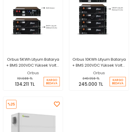
Orbus 5KWh Lityum Batarya
Orbus 10KWh Lityum Batarya
+ BMS 200VDC Yüksek Voltaj
+ BMS 200VDC Yüksek Voltaj
Paket
Paket
Orbus
Orbus
191.688 TL
349.958 TL
KARGO
KARGO
134.211 TL
245.000 TL
BEDAVA
BEDAVA
%25