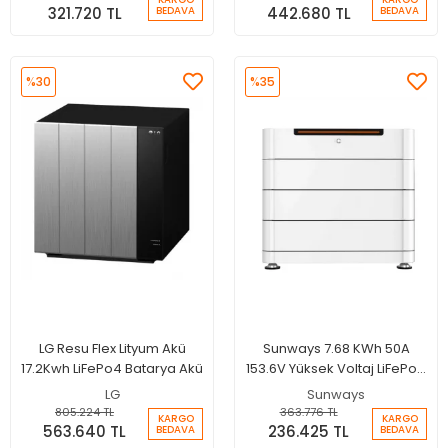
321.720 TL
442.680 TL
BEDAVA
BEDAVA
%30
%35
LG Resu Flex Lityum Akü
Sunways 7.68 KWh 50A
17.2Kwh LiFePo4 Batarya Akü
153.6V Yüksek Voltaj LiFePo4
Lityum Batarya
LG
Sunways
805.224 TL
363.776 TL
KARGO
KARGO
563.640 TL
236.425 TL
BEDAVA
BEDAVA