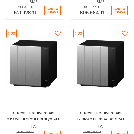
BMZ
BMZ
744.016 TL
865.144 TL
KARGO
KARGO
520.128 TL
605.584 TL
BEDAVA
BEDAVA
%30
%30
LG Resu Flex Lityum Akü
LG Resu Flex Lityum Akü
8.6Kwh LiFePo4 Batarya Akü
12.9Kwh LiFePo4 Batarya
Akü
LG
LG
459.592 TL
632.464 TL
KARGO
KARGO