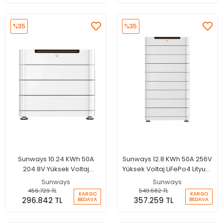
%35
%35
Sunways 10.24 KWh 50A
Sunways 12.8 KWh 50A 256V
204.8V Yüksek Voltaj
Yüksek Voltaj LiFePo4 Lityum
LiFePo4 Lityum Batarya
Batarya
Sunways
Sunways
456.729 TL
549.682 TL
KARGO
KARGO
296.842 TL
357.259 TL
BEDAVA
BEDAVA