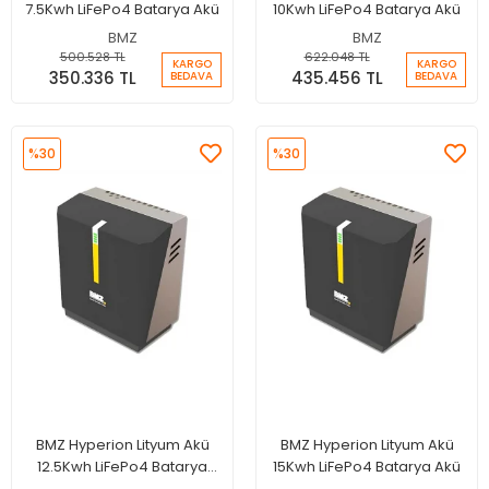
7.5Kwh LiFePo4 Batarya Akü
10Kwh LiFePo4 Batarya Akü
BMZ
BMZ
500.528 TL
622.048 TL
KARGO
KARGO
350.336 TL
435.456 TL
BEDAVA
BEDAVA
%30
%30
BMZ Hyperion Lityum Akü
BMZ Hyperion Lityum Akü
12.5Kwh LiFePo4 Batarya
15Kwh LiFePo4 Batarya Akü
Akü