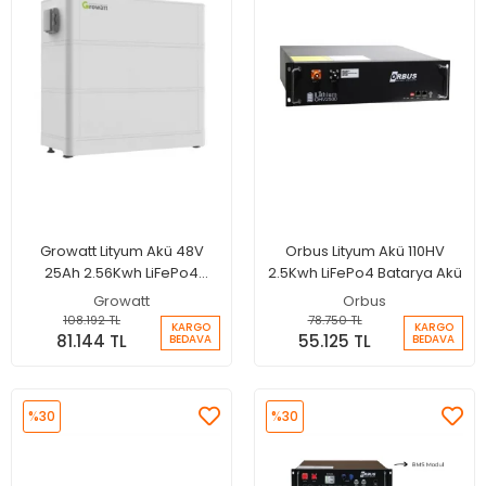
Growatt Lityum Akü 48V
Orbus Lityum Akü 110HV
25Ah 2.56Kwh LiFePo4
2.5Kwh LiFePo4 Batarya Akü
Batarya Akü
Growatt
Orbus
108.192 TL
78.750 TL
KARGO
KARGO
81.144 TL
55.125 TL
BEDAVA
BEDAVA
%30
%30