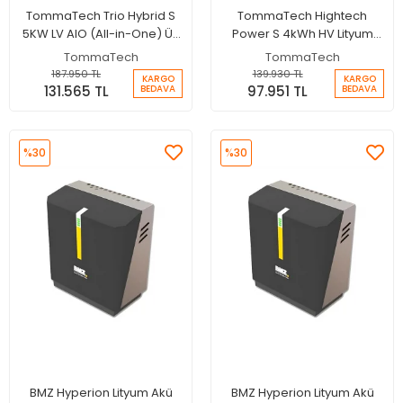
TommaTech Trio Hybrid S
TommaTech Hightech
5KW LV AIO (All-in-One) Üç
Power S 4kWh HV Lityum
Faz Hibrit İnverter
Batarya
TommaTech
TommaTech
187.950 TL
139.930 TL
KARGO
KARGO
131.565 TL
97.951 TL
BEDAVA
BEDAVA
%30
%30
BMZ Hyperion Lityum Akü
BMZ Hyperion Lityum Akü