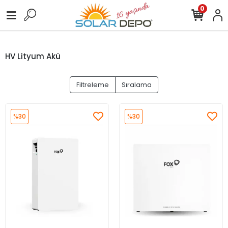
0
HV Lityum Akü
Filtreleme
Sıralama
%30
%30