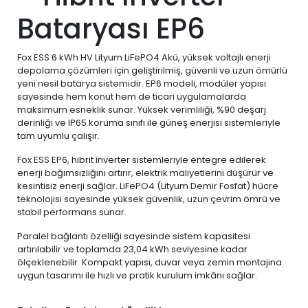
Bataryası EP6
Fox ESS 6 kWh HV Lityum LiFePO4 Akü, yüksek voltajlı enerji
depolama çözümleri için geliştirilmiş, güvenli ve uzun ömürlü
yeni nesil batarya sistemidir. EP6 modeli, modüler yapısı
sayesinde hem konut hem de ticari uygulamalarda
maksimum esneklik sunar. Yüksek verimliliği, %90 deşarj
derinliği ve IP65 koruma sınıfı ile güneş enerjisi sistemleriyle
tam uyumlu çalışır.
Fox ESS EP6, hibrit inverter sistemleriyle entegre edilerek
enerji bağımsızlığını artırır, elektrik maliyetlerini düşürür ve
kesintisiz enerji sağlar. LiFePO4 (Lityum Demir Fosfat) hücre
teknolojisi sayesinde yüksek güvenlik, uzun çevrim ömrü ve
stabil performans sunar.
Paralel bağlantı özelliği sayesinde sistem kapasitesi
artırılabilir ve toplamda 23,04 kWh seviyesine kadar
ölçeklenebilir. Kompakt yapısı, duvar veya zemin montajına
uygun tasarımı ile hızlı ve pratik kurulum imkânı sağlar.