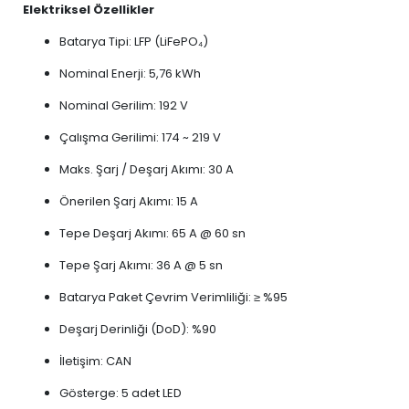
Elektriksel Özellikler
Batarya Tipi: LFP (LiFePO₄)
Nominal Enerji: 5,76 kWh
Nominal Gerilim: 192 V
Çalışma Gerilimi: 174 ~ 219 V
Maks. Şarj / Deşarj Akımı: 30 A
Önerilen Şarj Akımı: 15 A
Tepe Deşarj Akımı: 65 A @ 60 sn
Tepe Şarj Akımı: 36 A @ 5 sn
Batarya Paket Çevrim Verimliliği: ≥ %95
Deşarj Derinliği (DoD): %90
İletişim: CAN
Gösterge: 5 adet LED