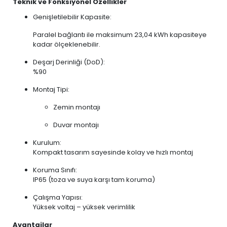
Teknik ve Fonksiyonel Özellikler
Genişletilebilir Kapasite:
Paralel bağlantı ile maksimum 23,04 kWh kapasiteye
kadar ölçeklenebilir.
Deşarj Derinliği (DoD):
%90
Montaj Tipi:
Zemin montajı
Duvar montajı
Kurulum:
Kompakt tasarım sayesinde kolay ve hızlı montaj
Koruma Sınıfı:
IP65 (toza ve suya karşı tam koruma)
Çalışma Yapısı:
Yüksek voltaj – yüksek verimlilik
Avantajlar