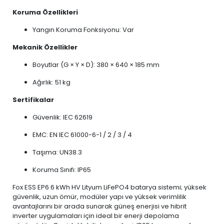
Koruma Özellikleri
Yangın Koruma Fonksiyonu: Var
Mekanik Özellikler
Boyutlar (G × Y × D): 380 × 640 × 185 mm
Ağırlık: 51 kg
Sertifikalar
Güvenlik: IEC 62619
EMC: EN IEC 61000-6-1 / 2 / 3 / 4
Taşıma: UN38.3
Koruma Sınıfı: IP65
Fox ESS EP6 6 kWh HV Lityum LiFePO4 batarya sistemi; yüksek
güvenlik, uzun ömür, modüler yapı ve yüksek verimlilik
avantajlarını bir arada sunarak güneş enerjisi ve hibrit
inverter uygulamaları için ideal bir enerji depolama