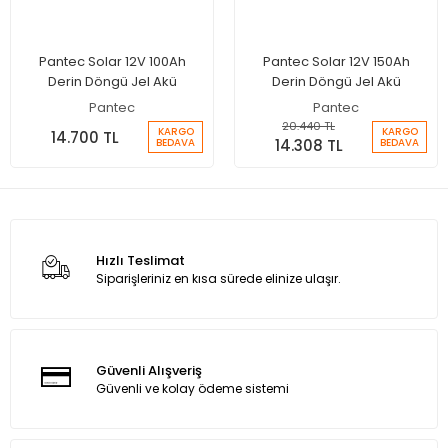
Pantec Solar 12V 100Ah
Pantec Solar 12V 150Ah
Derin Döngü Jel Akü
Derin Döngü Jel Akü
Pantec
Pantec
20.440 TL
KARGO
KARGO
14.700 TL
14.308 TL
BEDAVA
BEDAVA
Hızlı Teslimat
Siparişleriniz en kısa sürede elinize ulaşır.
Güvenli Alışveriş
Güvenli ve kolay ödeme sistemi