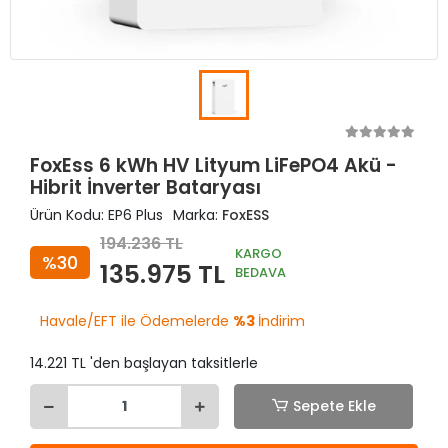
FoxEss 6 kWh HV Lityum LiFePO4 Akü -
Hibrit İnverter Bataryası
Ürün Kodu:
EP6 Plus
Marka:
FoxESS
194.236 TL
KARGO
%30
135.975 TL
BEDAVA
Havale/EFT ile Ödemelerde
%3
İndirim
14.221 TL 'den başlayan taksitlerle
Sepete Ekle