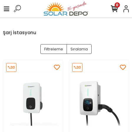
0
Şarj İstasyonu
Filtreleme
Sıralama
%30
%30