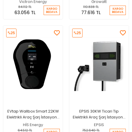
Victron Energy
Growatt
84.112 TL
110.838 TL
KARGO
KARGO
63.056 TL
77.616 TL
BEDAVA
BEDAVA
%25
%25
EVtap Wallbox Smart 22KW
EPSIS 30KW Ticari Tip
Elektrikli Araç Şarj İstasyonu
Elektrikli Araç Şarj İstasyonu
EV Şarj
EV Şarj
HİS Energy
EPSIS
64.512 TL
752.640 TL
KARGO
KARGO