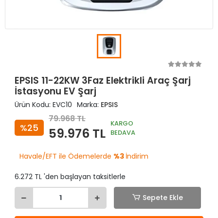
EPSIS 11-22KW 3Faz Elektrikli Araç Şarj
İstasyonu EV Şarj
Ürün Kodu:
EVC10
Marka:
EPSIS
79.968 TL
KARGO
%25
59.976 TL
BEDAVA
Havale/EFT ile Ödemelerde
%3
İndirim
6.272 TL 'den başlayan taksitlerle
Sepete Ekle