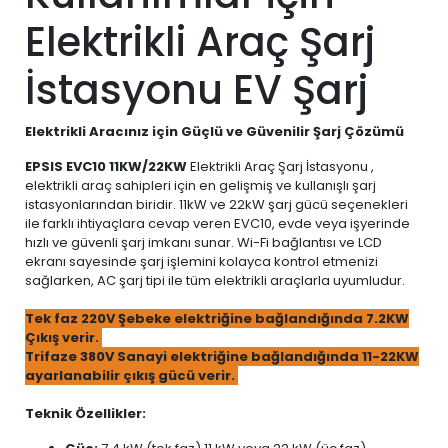
Elektrikli Araç Şarj
İstasyonu EV Şarj
Elektrikli Aracınız için Güçlü ve Güvenilir Şarj Çözümü
EPSIS EVC10 11KW/22KW
Elektrikli Araç Şarj İstasyonu
,
elektrikli araç sahipleri için en gelişmiş ve kullanışlı şarj
istasyonlarından biridir. 11kW ve 22kW şarj gücü seçenekleri
ile farklı ihtiyaçlara cevap veren EVC10, evde veya işyerinde
hızlı ve güvenli şarj imkanı sunar. Wi-Fi bağlantısı ve LCD
ekranı sayesinde şarj işlemini kolayca kontrol etmenizi
sağlarken, AC şarj tipi ile tüm elektrikli araçlarla uyumludur.
Tek faz 220V Şebeke elektriğine bağlandığında 7.2KW
Çıkış verir.
Trifaze 380V Sanayi elektriğine bağlandığında 11-22KW
ayarlanabilir çıkış gücü verir.
Teknik Özellikler: