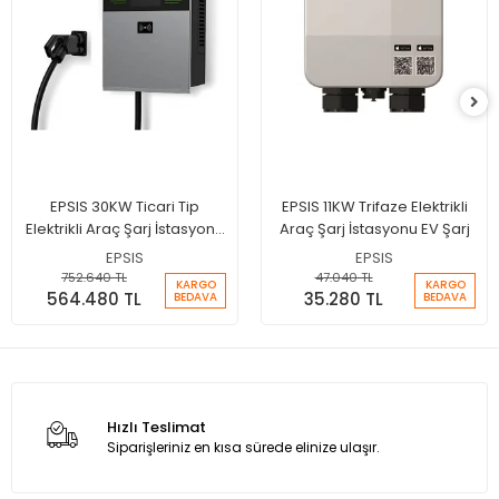
EPSIS 30KW Ticari Tip
EPSIS 11KW Trifaze Elektrikli
Elektrikli Araç Şarj İstasyonu
Araç Şarj İstasyonu EV Şarj
EV Şarj
EPSIS
EPSIS
752.640 TL
47.040 TL
KARGO
KARGO
564.480 TL
35.280 TL
BEDAVA
BEDAVA
Hızlı Teslimat
Siparişleriniz en kısa sürede elinize ulaşır.