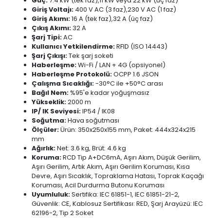
Güç:
7.4 kW (tek faz),11 kW veya 22 kW (üç faz)
Giriş Voltajı:
400 V AC (3 faz),230 V AC (1 faz)
Giriş Akımı:
16 A (tek faz),32 A (üç faz)
Çıkış Akımı:
32 A
Şarj Tipi:
AC
Kullanıcı Yetkilendirme:
RFID (ISO 14443)
Şarj Çıkışı:
Tek şarj soketi
Haberleşme:
Wi-Fi / LAN + 4G (opsiyonel)
Haberleşme Protokolü:
OCPP 1.6 JSON
Çalışma Sıcaklığı:
-30°C ile +50°C arası
Bağıl Nem:
%95'e kadar yoğuşmasız
Yükseklik:
2000 m
IP/ IK Seviyesi:
IP54 / IK08
Soğutma:
Hava soğutması
Ölçüler:
Ürün: 350x250x155 mm, Paket: 444x324x215
mm
Ağırlık:
Net: 3.6 kg, Brüt: 4.6 kg
Koruma:
RCD Tip A+DC6mA, Aşırı Akım, Düşük Gerilim,
Aşırı Gerilim, Artık Akım, Aşırı Gerilim Koruması, Kısa
Devre, Aşırı Sıcaklık, Topraklama Hatası, Toprak Kaçağı
Koruması, Acil Durdurma Butonu Koruması
Uyumluluk:
Sertifika: IEC 61851-1, IEC 61851-21-2,
Güvenlik: CE, Kablosuz Sertifikası: RED, Şarj Arayüzü: IEC
62196-2, Tip 2 Soket