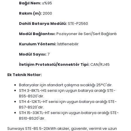
Bağıl Nem:
≤%95
Rakım (m):
2000
Dahili Batarya Modülü:
STE-P2560
Modül Bağlantısı:
Pozisyoner ile Seri/Sert Bağlantı
Kurulum Yöntemi:
İstiflenebilir
Modül Sayısı:
7
İletişim Protokolü/Konnektör Tipi:
CAN/RJ45
Ek Teknik Notlar:
Bataryalar için standart çalışma sıcaklığı 25°C'dir.
STH 3-8KTL-HS serisi için uygun batarya aralığı STE-
BS5-BS20'dir.
STH 4-12KTL-HT serisi için uygun batarya aralığı STE-
BS7-BS20'dir.
STH 15-33KTL-HT serisi için uygun batarya aralığı STE-
BS10-BS20'dir.
Sunways STE-BS 5-20kWh aküler, güvenilir, verimli ve uzun