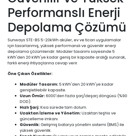
Performanslı Enerji
Depolama Çözümü
Sunways STE-BS 5-20kWh aküler, ev ve ticari uygulamalar
için tasarlanmış, yüksek performanslı ve güvenilir enerji
depolama çözümleridir. Modüler tasarımı sayesinde 5
kWh'den 20 kWh'ye kadar geniş bir kapasite aralığı sunarak,
farklı enerji ihtiyaçlarına cevap verir.
Öne Çıkan Özellikler:
Modüler Tasarım:
5 kWh'den 20 kWh'ye kadar
genişletilebilir kapasite.
Uzun Ömür:
6000'den fazla şarj/deşarj döngüsü (%90
DOD).
Hızlı Şarj:
Kısa sürede tam dolum.
Uzaktan İzleme ve Yönetim:
Uzaktan teşhis ve
güncelleme imkanı.
Güvenlik:
Gelişmiş batarya yönetim sistemi (BMS) ile
yüksek güvenlik.