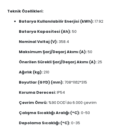
Teknik Özellikleri:
Batarya Kullanılabilir Enerjisi (kWh):
17.92
Batarya Kapasitesi (Ah):
50
Nominal Voltaj (V):
358.4
Maksimum Şarj/Deşarj Akımı (A):
50
Önerilen Sürekli Şarj/Deşarj Akımı (A):
25
Ağırlık (kg):
210
Boyutlar (G
Y
D) (mm):
708*
1182*
315
Koruma Derecesi:
IP54
Çevrim Ömrü:
%90 DOD'da 6.000 çevrim
Çalışma Sıcaklığı Aralığı (°C):
0-50
Depolama Sıcaklığı (°C):
0-35