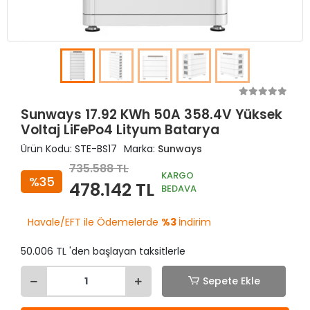
Sunways 17.92 KWh 50A 358.4V Yüksek
Voltaj LiFePo4 Lityum Batarya
Ürün Kodu:
STE-BS17
Marka:
Sunways
735.588 TL
KARGO
%35
478.142 TL
BEDAVA
Havale/EFT ile Ödemelerde
%3
İndirim
50.006 TL 'den başlayan taksitlerle
Sepete Ekle