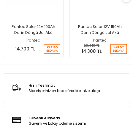
Pantec Solar 12V 100Ah
Pantec Solar 12V 150Ah
Derin Döngü Jel Akü
Derin Döngü Jel Akü
Pantec
Pantec
20.440 TL
KARGO
KARGO
14.700 TL
14.308 TL
BEDAVA
BEDAVA
Hızlı Teslimat
Siparişleriniz en kısa sürede elinize ulaşır.
Güvenli Alışveriş
Güvenli ve kolay ödeme sistemi