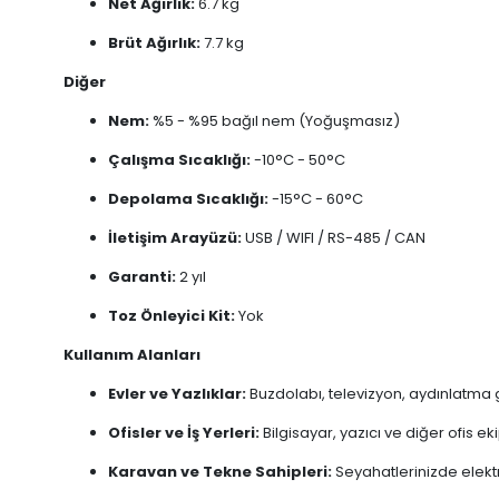
Net Ağırlık:
6.7 kg
Brüt Ağırlık:
7.7 kg
Diğer
Nem:
%5 - %95 bağıl nem (Yoğuşmasız)
Çalışma Sıcaklığı:
-10°C - 50°C
Depolama Sıcaklığı:
-15°C - 60°C
İletişim Arayüzü:
USB / WIFI / RS-485 / CAN
Garanti:
2 yıl
Toz Önleyici Kit:
Yok
Kullanım Alanları
Evler ve Yazlıklar:
Buzdolabı, televizyon, aydınlatma gibi
Ofisler ve İş Yerleri:
Bilgisayar, yazıcı ve diğer ofis ek
Karavan ve Tekne Sahipleri:
Seyahatlerinizde elektr