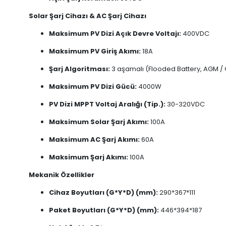
Solar Şarj Cihazı & AC Şarj Cihazı
Maksimum PV Dizi Açık Devre Voltajı:
400VDC
Maksimum PV Giriş Akımı:
18A
Şarj Algoritması:
3 aşamalı (Flooded Battery, AGM / G
Maksimum PV Dizi Gücü:
4000W
PV Dizi MPPT Voltaj Aralığı (Tip.):
30-320VDC
Maksimum Solar Şarj Akımı:
100A
Maksimum AC Şarj Akımı:
60A
Maksimum Şarj Akımı:
100A
Mekanik Özellikler
Cihaz Boyutları (G*Y*D) (mm):
290*367*111
Paket Boyutları (G*Y*D) (mm):
446*394*187