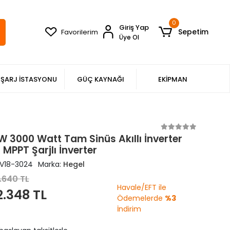
0
Giriş Yap
Sepetim
Favorilerim
Üye Ol
ŞARJ İSTASYONU
GÜÇ KAYNAĞI
EKİPMAN
W 3000 Watt Tam Sinüs Akıllı İnverter
MPPT Şarjlı İnverter
V18-3024
Marka:
Hegel
.640 TL
Havale/EFT ile
2.348 TL
Ödemelerde
%3
İndirim