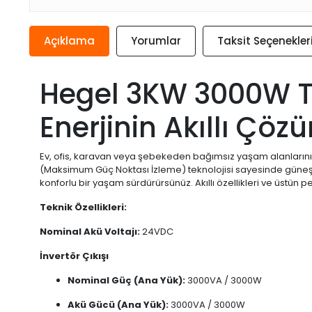
Açıklama
Yorumlar
Taksit Seçenekler
Hegel 3KW 3000W Tam
Enerjinin Akıllı Çö
Ev, ofis, karavan veya şebekeden bağımsız yaşam alanlarınız
(Maksimum Güç Noktası İzleme) teknolojisi sayesinde güneş pa
konforlu bir yaşam sürdürürsünüz. Akıllı özellikleri ve üstün 
Teknik Özellikleri:
Nominal Akü Voltajı:
24VDC
İnvertör Çıkışı
Nominal Güç (Ana Yük):
3000VA / 3000W
Akü Gücü (Ana Yük):
3000VA / 3000W