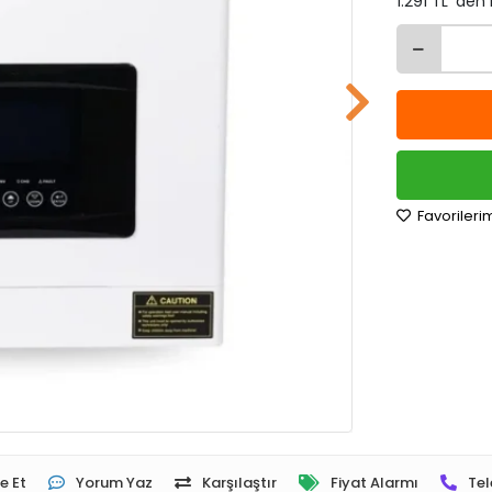
1.291 TL 'den
Favorileri
e Et
Yorum Yaz
Karşılaştır
Fiyat Alarmı
Tel