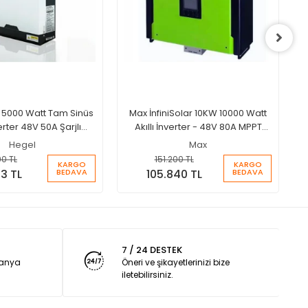
5000 Watt Tam Sinüs
Max İnfiniSolar 10KW 10000 Watt
verter 48V 50A Şarjlı
Akıllı İnverter - 48V 80A MPPT
İnverter
Hibrit İnverter
Hegel
Max
90 TL
151.200 TL
KARGO
KARGO
BEDAVA
BEDAVA
03 TL
105.840 TL
7 / 24 DESTEK
panya
Öneri ve şikayetlerinizi bize
iletebilirsiniz.