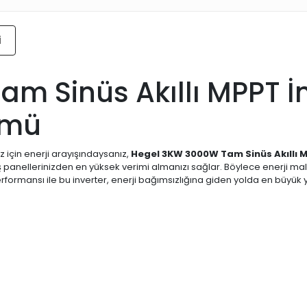
i
 Sinüs Akıllı MPPT İnv
zümü
 için enerji arayışındaysanız,
Hegel 3KW 3000W Tam Sinüs Akıllı M
nellerinizden en yüksek verimi almanızı sağlar. Böylece enerji maliy
performansı ile bu inverter, enerji bağımsızlığına giden yolda en büyük