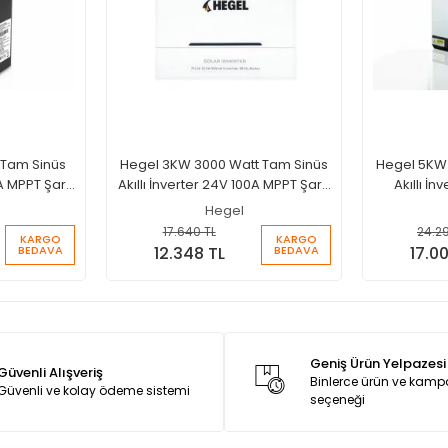
 Tam Sinüs
Hegel 3KW 3000 Watt Tam Sinüs
Hegel 5KW 
A MPPT Şarjlı
Akıllı İnverter 24V 100A MPPT Şarjlı
Akıllı İn
İnverter
Hegel
17.640 TL
24.2
KARGO
KARGO
BEDAVA
BEDAVA
12.348 TL
17.0
Geniş Ürün Yelpazesi
Güvenli Alışveriş
Binlerce ürün ve kam
Güvenli ve kolay ödeme sistemi
seçeneği