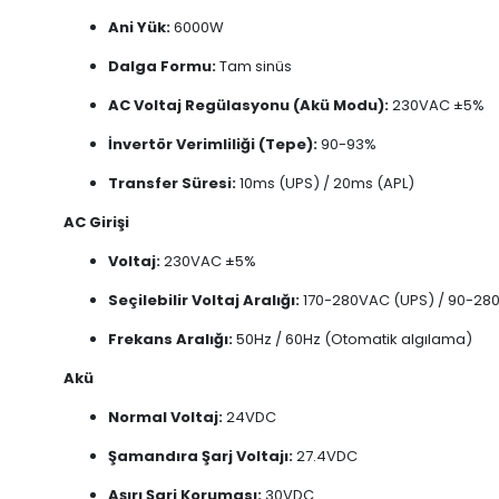
Ani Yük:
6000W
Dalga Formu:
Tam sinüs
AC Voltaj Regülasyonu (Akü Modu):
230VAC ±5%
İnvertör Verimliliği (Tepe):
90-93%
Transfer Süresi:
10ms (UPS) / 20ms (APL)
AC Girişi
Voltaj:
230VAC ±5%
Seçilebilir Voltaj Aralığı:
170-280VAC (UPS) / 90-28
Frekans Aralığı:
50Hz / 60Hz (Otomatik algılama)
Akü
Normal Voltaj:
24VDC
Şamandıra Şarj Voltajı:
27.4VDC
Aşırı Şarj Koruması:
30VDC