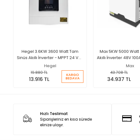
Hegel 3.6KW 3600 Watt Tam
Max 5KW 5000 Watt
Sinüs Akıllı İnverter - MPPT 24 Volt
Akıllı İnverter 48V 100
100A Şarjlı İnverter
İnverter
Hegel
Max
19.880 TL
43.708 TL
KARGO
BEDAVA
13.916 TL
34.937 TL
Hızlı Teslimat
Siparişleriniz en kısa sürede
elinize ulaşır.