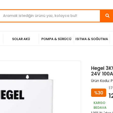
SOLAR AKÜ
POMPA & SÜRÜCÜ
ISITMA & SOĞUTMA
Hegel 3K
24V 100A 
Ürün Kodu:
P
17
%30
1
KARGO
BEDAVA