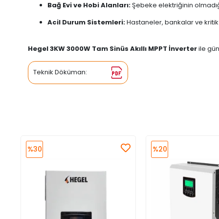
Bağ Evi ve Hobi Alanları:
Şebeke elektriğinin olmadığı
Acil Durum Sistemleri:
Hastaneler, bankalar ve kritik
Hegel 3KW 3000W Tam Sinüs Akıllı MPPT İnverter
ile gü
Teknik Döküman:
%30
%20