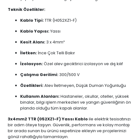
Teknik Özellikler:
Kablo Tipi:
TTR (H052XZ1-F)
Kablo Yapısı:
Yassı
Kesit Alanı:
3 x 4mm²
İletken:
İnce Çok Telli Bakır
İzolasyon:
Özel alev geciktirici izolasyon ve dış kılıf
Çalışma Gerilimi:
300/500 V
Özellikleri:
Alev İletmeyen, Düşük Duman Yoğunluğu
Kullanım Alanları:
Hastaneler, okullar, oteller, yüksek
binalar, bilgi işlem merkezleri ve yangın güvenliğinin ön
planda olduğu tüm kapalı alanlar.
3x4mm2 TTR (052XZ1-F) Yassı Kablo
ile elektrik tesisatınızı
bir adım öteye taşıyın. Güvenlik, performans ve kolay montajı
bir arada sunan bu ürünü sepetinize ekleyin ve projelerinizi
gönül rahatlığıyla tamamlayın.