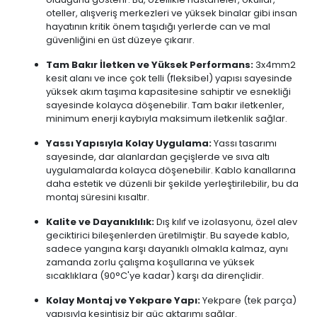
oteller, alışveriş merkezleri ve yüksek binalar gibi insan
hayatının kritik önem taşıdığı yerlerde can ve mal
güvenliğini en üst düzeye çıkarır.
Tam Bakır İletken ve Yüksek Performans:
3x4mm2
kesit alanı ve ince çok telli (fleksibel) yapısı sayesinde
yüksek akım taşıma kapasitesine sahiptir ve esnekliği
sayesinde kolayca döşenebilir. Tam bakır iletkenler,
minimum enerji kaybıyla maksimum iletkenlik sağlar.
Yassı Yapısıyla Kolay Uygulama:
Yassı tasarımı
sayesinde, dar alanlardan geçişlerde ve sıva altı
uygulamalarda kolayca döşenebilir. Kablo kanallarına
daha estetik ve düzenli bir şekilde yerleştirilebilir, bu da
montaj süresini kısaltır.
Kalite ve Dayanıklılık:
Dış kılıf ve izolasyonu, özel alev
geciktirici bileşenlerden üretilmiştir. Bu sayede kablo,
sadece yangına karşı dayanıklı olmakla kalmaz, aynı
zamanda zorlu çalışma koşullarına ve yüksek
sıcaklıklara (90°C'ye kadar) karşı da dirençlidir.
Kolay Montaj ve Yekpare Yapı:
Yekpare (tek parça)
yapısıyla kesintisiz bir güç aktarımı sağlar.