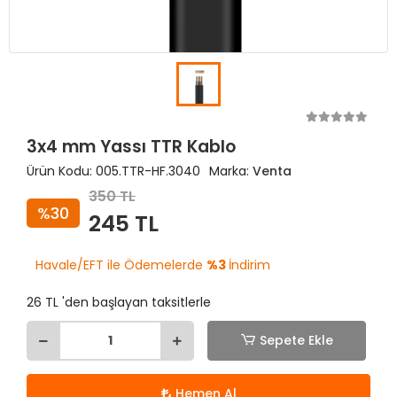
3x4 mm Yassı TTR Kablo
Ürün Kodu:
005.TTR-HF.3040
Marka:
Venta
350 TL
%30
245 TL
Havale/EFT ile Ödemelerde
%3
İndirim
26 TL 'den başlayan taksitlerle
Sepete Ekle
Hemen Al