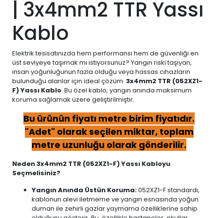
| 3x4mm2 TTR Yassı
Kablo
Elektrik tesisatınızda hem performansı hem de güvenliği en
üst seviyeye taşımak mı istiyorsunuz? Yangın riski taşıyan,
insan yoğunluğunun fazla olduğu veya hassas cihazların
bulunduğu alanlar için ideal çözüm:
3x4mm2 TTR (052XZ1-
F) Yassı Kablo
. Bu özel kablo, yangın anında maksimum
koruma sağlamak üzere geliştirilmiştir.
Bu ürünün fiyatı metre birim fiyatıdır.
"Adet" olarak seçilen miktar, toplam
metre uzunluğu olarak gönderilir.
Neden 3x4mm2 TTR (052XZ1-F) Yassı Kabloyu
Seçmelisiniz?
Yangın Anında Üstün Koruma:
052XZ1-F standardı,
kablonun alevi iletmeme ve yangın esnasında yoğun
duman ile zehirli gazlar yaymama özelliklerine sahip
olduğunu gösterir. Bu, özellikle hastaneler, okullar,