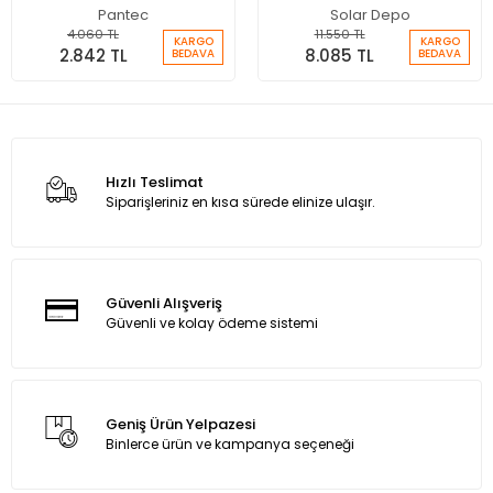
İzleme)
Pantec
Solar Depo
4.060 TL
11.550 TL
KARGO
KARGO
2.842 TL
8.085 TL
BEDAVA
BEDAVA
Hızlı Teslimat
Siparişleriniz en kısa sürede elinize ulaşır.
Güvenli Alışveriş
Güvenli ve kolay ödeme sistemi
Geniş Ürün Yelpazesi
Binlerce ürün ve kampanya seçeneği