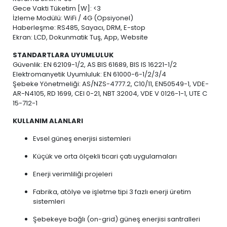
Gece Vakti Tüketim [W]: <3
İzleme Modülü: WiFi / 4G (Opsiyonel)
Haberleşme: RS485, Sayacı, DRM, E-stop
Ekran: LCD, Dokunmatik Tuş, App, Website
STANDARTLARA UYUMLULUK
Güvenlik: EN 62109-1/2, AS BIS 61689, BIS IS 16221-1/2
Elektromanyetik Uyumluluk: EN 61000-6-1/2/3/4
Şebeke Yönetmeliği: AS/NZS-4777.2, C10/11, EN50549-1, VDE-
AR-N4105, RD 1699, CEI 0-21, NBT 32004, VDE V 0126-1-1, UTE C
15-712-1
KULLANIM ALANLARI
Evsel güneş enerjisi sistemleri
Küçük ve orta ölçekli ticari çatı uygulamaları
Enerji verimliliği projeleri
Fabrika, atölye ve işletme tipi 3 fazlı enerji üretim
sistemleri
Şebekeye bağlı (on-grid) güneş enerjisi santralleri