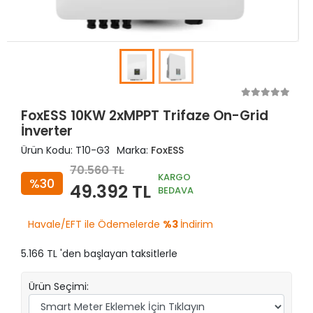
FoxESS 10KW 2xMPPT Trifaze On-Grid
İnverter
Ürün Kodu:
T10-G3
Marka:
FoxESS
70.560 TL
KARGO
%30
49.392 TL
BEDAVA
Havale/EFT ile Ödemelerde
%3
İndirim
5.166 TL 'den başlayan taksitlerle
Ürün Seçimi: