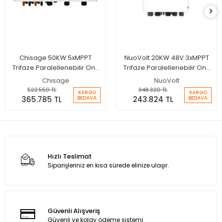
Chisage 50KW 5xMPPT
NuoVolt 20KW 48V 3xMPPT
Trifaze Paralellenebilir On-
Trifaze Paralellenebilir On-
Grid Hibrit İnverter
grid LV Hibrit İnverter
Chisage
NuoVolt
522.550 TL
348.320 TL
KARGO
KARGO
365.785 TL
243.824 TL
BEDAVA
BEDAVA
Hızlı Teslimat
Siparişleriniz en kısa sürede elinize ulaşır.
Güvenli Alışveriş
Güvenli ve kolay ödeme sistemi