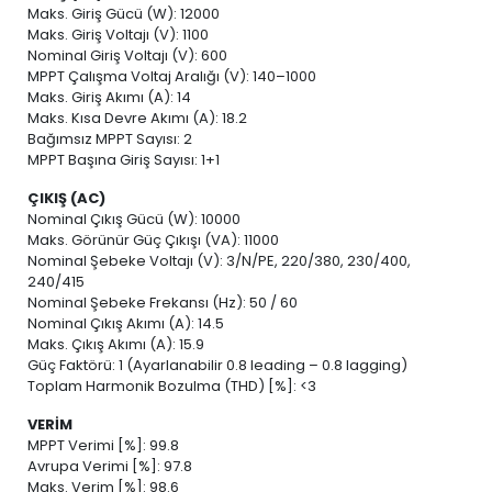
Maks. Giriş Gücü (W): 12000
Maks. Giriş Voltajı (V): 1100
Nominal Giriş Voltajı (V): 600
MPPT Çalışma Voltaj Aralığı (V): 140–1000
Maks. Giriş Akımı (A): 14
Maks. Kısa Devre Akımı (A): 18.2
Bağımsız MPPT Sayısı: 2
MPPT Başına Giriş Sayısı: 1+1
ÇIKIŞ (AC)
Nominal Çıkış Gücü (W): 10000
Maks. Görünür Güç Çıkışı (VA): 11000
Nominal Şebeke Voltajı (V): 3/N/PE, 220/380, 230/400,
240/415
Nominal Şebeke Frekansı (Hz): 50 / 60
Nominal Çıkış Akımı (A): 14.5
Maks. Çıkış Akımı (A): 15.9
Güç Faktörü: 1 (Ayarlanabilir 0.8 leading – 0.8 lagging)
Toplam Harmonik Bozulma (THD) [%]: <3
VERİM
MPPT Verimi [%]: 99.8
Avrupa Verimi [%]: 97.8
Maks. Verim [%]: 98.6