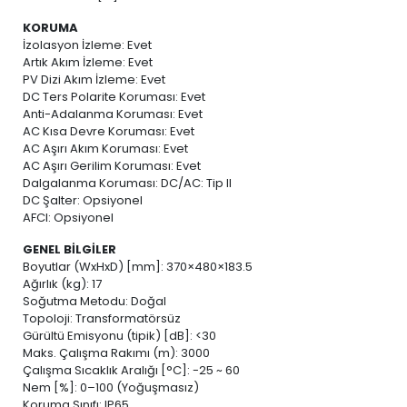
KORUMA
İzolasyon İzleme: Evet
Artık Akım İzleme: Evet
PV Dizi Akım İzleme: Evet
DC Ters Polarite Koruması: Evet
Anti-Adalanma Koruması: Evet
AC Kısa Devre Koruması: Evet
AC Aşırı Akım Koruması: Evet
AC Aşırı Gerilim Koruması: Evet
Dalgalanma Koruması: DC/AC: Tip II
DC Şalter: Opsiyonel
AFCI: Opsiyonel
GENEL BİLGİLER
Boyutlar (WxHxD) [mm]: 370×480×183.5
Ağırlık (kg): 17
Soğutma Metodu: Doğal
Topoloji: Transformatörsüz
Gürültü Emisyonu (tipik) [dB]: <30
Maks. Çalışma Rakımı (m): 3000
Çalışma Sıcaklık Aralığı [°C]: -25 ~ 60
Nem [%]: 0–100 (Yoğuşmasız)
Koruma Sınıfı: IP65