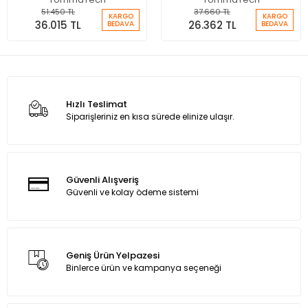
51.450 TL
37.660 TL
KARGO
KARGO
36.015 TL
26.362 TL
BEDAVA
BEDAVA
Hızlı Teslimat
Siparişleriniz en kısa sürede elinize ulaşır.
Güvenli Alışveriş
Güvenli ve kolay ödeme sistemi
Geniş Ürün Yelpazesi
Binlerce ürün ve kampanya seçeneği