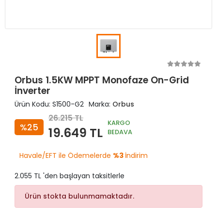
Orbus 1.5KW MPPT Monofaze On-Grid
İnverter
Ürün Kodu:
S1500-G2
Marka:
Orbus
26.215 TL
KARGO
%25
19.649 TL
BEDAVA
Havale/EFT ile Ödemelerde
%3
İndirim
2.055 TL 'den başlayan taksitlerle
Ürün stokta bulunmamaktadır.