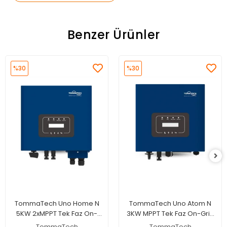
Benzer Ürünler
%30
%30
TommaTech Uno Home N
TommaTech Uno Atom N
5KW 2xMPPT Tek Faz On-
3KW MPPT Tek Faz On-Grid
Grid İnverter
İnverter
TommaTech
TommaTech