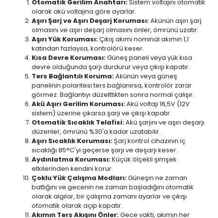
Otomatik Gerilim Anahtarı:
Sistem voltajını otomatik
olarak akü voltajına göre ayarlar.
Aşırı Şarj ve Aşırı Deşarj Koruması:
Akünün aşırı şarj
olmasını ve aşırı deşarj olmasını önler, ömrünü uzatır.
Aşırı Yük Koruması:
Çıkış akımı nominal akımın 1,1
katından fazlaysa, kontrolörü keser.
Kısa Devre Koruması:
Güneş paneli veya yük kısa
devre olduğunda şarjı durdurur veya çıkışı kapatır.
Ters Bağlantılı Koruma:
Akünün veya güneş
panelinin polaritesi ters bağlanırsa, kontrolör zarar
görmez. Bağlantıyı düzelttikten sonra normal çalışır.
Akü Aşırı Gerilim Koruması:
Akü voltajı 16,5V (12V
sistem) üzerine çıkarsa şarjı ve çıkışı kapatır.
Otomatik Sıcaklık Telafisi:
Akü şarjını ve aşırı deşarjı
düzenler, ömrünü %30'a kadar uzatabilir.
Aşırı Sıcaklık Koruması:
Şarj kontrol cihazının iç
sıcaklığı 85°C'yi geçerse şarjı ve deşarjı keser.
Aydınlatma Koruması:
Küçük ölçekli şimşek
etkilerinden kendini korur.
Çoklu Yük Çalışma Modları:
Güneşin ne zaman
battığını ve gecenin ne zaman başladığını otomatik
olarak algılar, bir çalışma zamanı ayarlar ve çıkışı
otomatik olarak açıp kapatır.
Akımın Ters Akışını Önler:
Gece vakti, akımın her