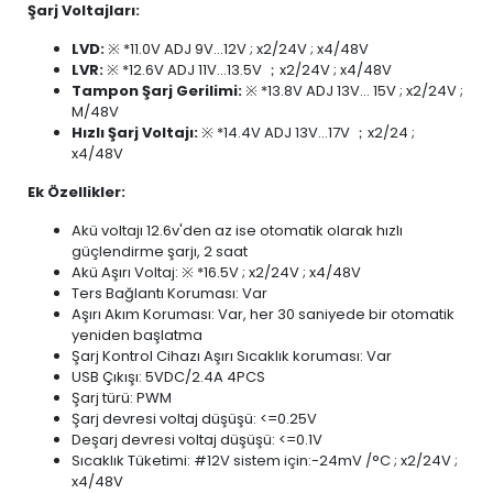
Şarj Voltajları:
LVD:
※ *11.0V ADJ 9V...12V ; x2/24V ; x4/48V
LVR:
※ *12.6V ADJ 11V...13.5V ；x2/24V ; x4/48V
Tampon Şarj Gerilimi:
※ *13.8V ADJ 13V... 15V ; x2/24V ;
M/48V
Hızlı Şarj Voltajı:
※ *14.4V ADJ 13V...17V ；x2/24 ;
x4/48V
Ek Özellikler:
Akü voltajı 12.6v'den az ise otomatik olarak hızlı
güçlendirme şarjı, 2 saat
Akü Aşırı Voltaj: ※ *16.5V ; x2/24V ; x4/48V
Ters Bağlantı Koruması: Var
Aşırı Akım Koruması: Var, her 30 saniyede bir otomatik
yeniden başlatma
Şarj Kontrol Cihazı Aşırı Sıcaklık koruması: Var
USB Çıkışı: 5VDC/2.4A 4PCS
Şarj türü: PWM
Şarj devresi voltaj düşüşü: <=0.25V
Deşarj devresi voltaj düşüşü: <=0.1V
Sıcaklık Tüketimi: #12V sistem için:-24mV /°C ; x2/24V ;
x4/48V