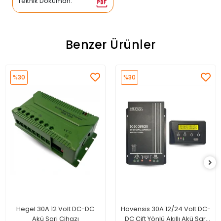
Teknik Döküman:
Benzer Ürünler
%30
%30
Hegel 30A 12 Volt DC-DC
Havensis 30A 12/24 Volt DC-
Akü Şarj Cihazı
DC Çift Yönlü Akıllı Akü Şarj