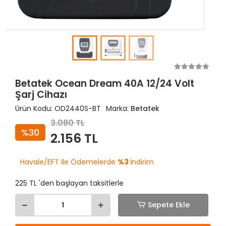
Betatek Ocean Dream 40A 12/24 Volt
Şarj Cihazı
Ürün Kodu:
OD2440S-BT
Marka:
Betatek
3.080 TL
%30
2.156 TL
Havale/EFT ile Ödemelerde
%3
İndirim
225 TL 'den başlayan taksitlerle
Sepete Ekle