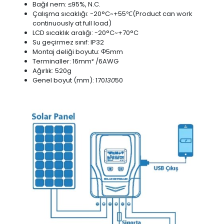
Bağıl nem: ≤95%, N.C.
Çalışma sıcaklığı: -20°C~+55℃(Product can work
continuously at full load)
LCD sıcaklık aralığı: -20°C~+70°C
Su geçirmez sınıf: IP32
Montaj deliği boyutu: Φ5mm
Terminaller: 16mm² /6AWG
Ağırlık: 520g
Genel boyut (mm): 170
130
50