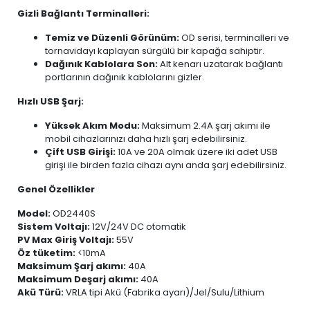
Gizli Bağlantı Terminalleri:
Temiz ve Düzenli Görünüm:
OD serisi, terminalleri ve
tornavidayı kaplayan sürgülü bir kapağa sahiptir.
Dağınık Kablolara Son:
Alt kenarı uzatarak bağlantı
portlarının dağınık kablolarını gizler.
Hızlı USB Şarj:
Yüksek Akım Modu:
Maksimum 2.4A şarj akımı ile
mobil cihazlarınızı daha hızlı şarj edebilirsiniz.
Çift USB Girişi:
10A ve 20A olmak üzere iki adet USB
girişi ile birden fazla cihazı aynı anda şarj edebilirsiniz.
Genel Özellikler
Model:
OD2440S
Sistem Voltajı:
12V/24V DC otomatik
PV Max Giriş Voltajı:
55V
Öz tüketim:
<10mA
Maksimum Şarj akımı:
40A
Maksimum Deşarj akımı:
40A
Akü Türü:
VRLA tipi Akü (Fabrika ayarı)/Jel/Sulu/Lithium