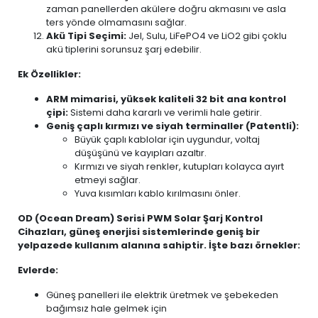
zaman panellerden akülere doğru akmasını ve asla
ters yönde olmamasını sağlar.
Akü Tipi Seçimi:
Jel, Sulu, LiFePO4 ve LiO2 gibi çoklu
akü tiplerini sorunsuz şarj edebilir.
Ek Özellikler:
ARM mimarisi, yüksek kaliteli 32 bit ana kontrol
çipi:
Sistemi daha kararlı ve verimli hale getirir.
Geniş çaplı kırmızı ve siyah terminaller (Patentli):
Büyük çaplı kablolar için uygundur, voltaj
düşüşünü ve kayıpları azaltır.
Kırmızı ve siyah renkler, kutupları kolayca ayırt
etmeyi sağlar.
Yuva kısımları kablo kırılmasını önler.
OD (Ocean Dream) Serisi PWM Solar Şarj Kontrol
Cihazları, güneş enerjisi sistemlerinde geniş bir
yelpazede kullanım alanına sahiptir. İşte bazı örnekler:
Evlerde:
Güneş panelleri ile elektrik üretmek ve şebekeden
bağımsız hale gelmek için