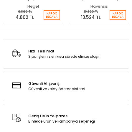
Cihazı
Hegel
Havensis
6.860 TL
19.320 TL
KARGO
KARGO
4.802 TL
13.524 TL
BEDAVA
BEDAVA
Hızlı Teslimat
Siparişleriniz en kısa sürede elinize ulaşır.
Güvenli Alışveriş
Güvenli ve kolay ödeme sistemi
Geniş Ürün Yelpazesi
Binlerce ürün ve kampanya seçeneği