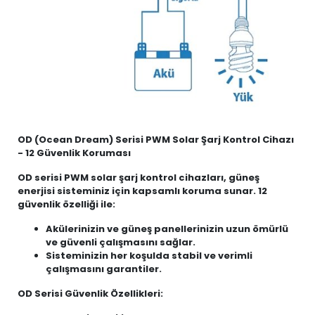
OD (Ocean Dream) Serisi PWM Solar Şarj Kontrol Cihazı
- 12 Güvenlik Koruması
OD serisi PWM solar şarj kontrol cihazları, güneş
enerjisi sisteminiz için kapsamlı koruma sunar. 12
güvenlik özelliği ile:
Akülerinizin ve güneş panellerinizin uzun ömürlü
ve güvenli çalışmasını sağlar.
Sisteminizin her koşulda stabil ve verimli
çalışmasını garantiler.
OD Serisi Güvenlik Özellikleri: