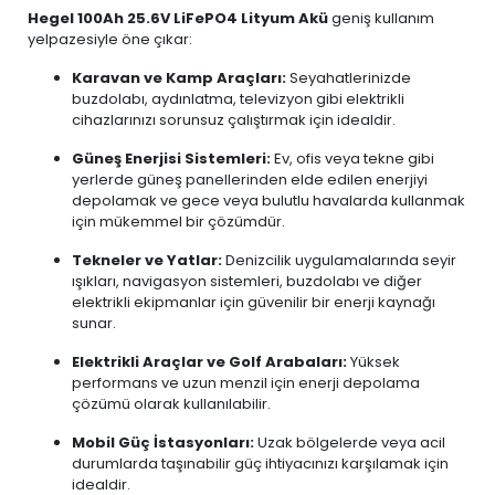
Hegel 100Ah 25.6V LiFePO4 Lityum Akü
geniş kullanım
yelpazesiyle öne çıkar:
Karavan ve Kamp Araçları:
Seyahatlerinizde
buzdolabı, aydınlatma, televizyon gibi elektrikli
cihazlarınızı sorunsuz çalıştırmak için idealdir.
Güneş Enerjisi Sistemleri:
Ev, ofis veya tekne gibi
yerlerde güneş panellerinden elde edilen enerjiyi
depolamak ve gece veya bulutlu havalarda kullanmak
için mükemmel bir çözümdür.
Tekneler ve Yatlar:
Denizcilik uygulamalarında seyir
ışıkları, navigasyon sistemleri, buzdolabı ve diğer
elektrikli ekipmanlar için güvenilir bir enerji kaynağı
sunar.
Elektrikli Araçlar ve Golf Arabaları:
Yüksek
performans ve uzun menzil için enerji depolama
çözümü olarak kullanılabilir.
Mobil Güç İstasyonları:
Uzak bölgelerde veya acil
durumlarda taşınabilir güç ihtiyacınızı karşılamak için
idealdir.