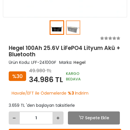
Hegel 100Ah 25.6V LiFePO4 Lityum Akü +
Bluetooth
Ürün Kodu:
LFF-24100GF
Marka:
Hegel
49.980 TL
KARGO
%30
34.986 TL
BEDAVA
Havale/EFT ile Ödemelerde
%3
İndirim
3.659 TL 'den başlayan taksitlerle
Sepete Ekle