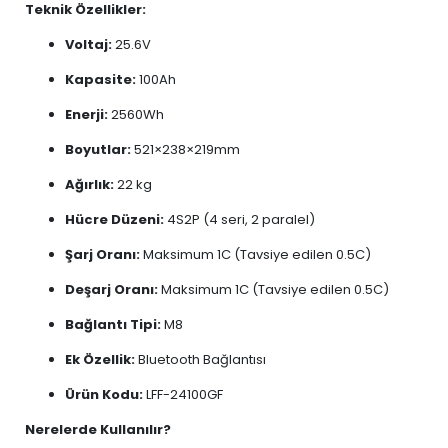
Teknik Özellikler:
Voltaj:
25.6V
Kapasite:
100Ah
Enerji:
2560Wh
Boyutlar:
521×238×219mm
Ağırlık:
22 kg
Hücre Düzeni:
4S2P (4 seri, 2 paralel)
Şarj Oranı:
Maksimum 1C (Tavsiye edilen 0.5C)
Deşarj Oranı:
Maksimum 1C (Tavsiye edilen 0.5C)
Bağlantı Tipi:
M8
Ek Özellik:
Bluetooth Bağlantısı
Ürün Kodu:
LFF-24100GF
Nerelerde Kullanılır?