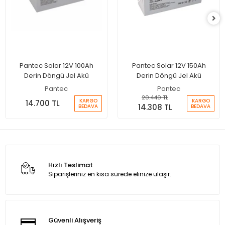
Pantec Solar 12V 100Ah
Pantec Solar 12V 150Ah
Derin Döngü Jel Akü
Derin Döngü Jel Akü
Pantec
Pantec
20.440 TL
KARGO
KARGO
14.700 TL
14.308 TL
BEDAVA
BEDAVA
Hızlı Teslimat
Siparişleriniz en kısa sürede elinize ulaşır.
Güvenli Alışveriş