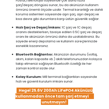
Fosfat) teknolojisi sayesinde çok daha fazla
şarj/deşarj döngüsü sunar, bu da akünüzün kullanım
ömrünü önemli ölçüde uzatır. Termal kararlılığı ve dahili
koruma sistemleri sayesinde aşırı şarj, aşırı deşarj ve
kısa devre gibi durumlara karşı üstün güvenlik sağlar.
Hızlı Şarj ve Deşarj İmkanı:
1C şarj ve 1C deşarj
oranını desteklerken, tavsiye edilen 0.5C şarj ve deşarj
oranı ile akünüzün ömrünü daha da uzatabilirsiniz. Bu
sayede enerji depolama ve kullanım süreçlerinizde
esneklik kazanırsınız.
Bluetooth Bağlantısı:
Akünüzün durumunu (voltaj,
akım, kalan kapasite vb.) akıllı telefonunuzdan kolayca
takip etmenizi sağlayan Bluetooth özelliği ile her
zaman kontrol sizde olur.
Kolay Kurulum:
M8 terminal bağlantıları sayesinde
hızlı ve güvenli kurulum imkanı sunar.
Hegel 25.6V 200Ah LiFePO4 Akünüzü
kullanmadan önce tam şarj etmeyi
unutmayın!