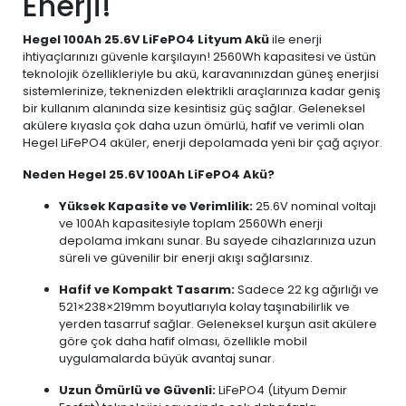
Enerji!
Hegel 100Ah 25.6V LiFePO4 Lityum Akü
ile enerji
ihtiyaçlarınızı güvenle karşılayın! 2560Wh kapasitesi ve üstün
teknolojik özellikleriyle bu akü, karavanınızdan güneş enerjisi
sistemlerinize, teknenizden elektrikli araçlarınıza kadar geniş
bir kullanım alanında size kesintisiz güç sağlar. Geleneksel
akülere kıyasla çok daha uzun ömürlü, hafif ve verimli olan
Hegel LiFePO4 aküler, enerji depolamada yeni bir çağ açıyor.
Neden Hegel 25.6V 100Ah LiFePO4 Akü?
Yüksek Kapasite ve Verimlilik:
25.6V nominal voltajı
ve 100Ah kapasitesiyle toplam 2560Wh enerji
depolama imkanı sunar. Bu sayede cihazlarınıza uzun
süreli ve güvenilir bir enerji akışı sağlarsınız.
Hafif ve Kompakt Tasarım:
Sadece 22 kg ağırlığı ve
521×238×219mm boyutlarıyla kolay taşınabilirlik ve
yerden tasarruf sağlar. Geleneksel kurşun asit akülere
göre çok daha hafif olması, özellikle mobil
uygulamalarda büyük avantaj sunar.
Uzun Ömürlü ve Güvenli:
LiFePO4 (Lityum Demir