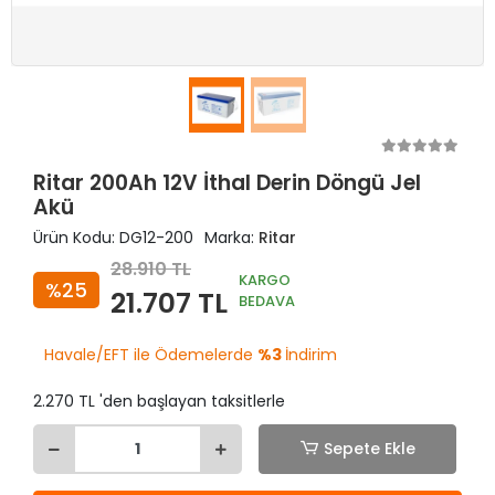
Ritar 200Ah 12V İthal Derin Döngü Jel
Akü
Ürün Kodu:
DG12-200
Marka:
Ritar
28.910 TL
KARGO
%25
21.707 TL
BEDAVA
Havale/EFT ile Ödemelerde
%3
İndirim
2.270 TL 'den başlayan taksitlerle
Sepete Ekle