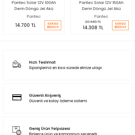
Pantec Solar 12V 100Ah
Pantec Solar 12V 150Ah
Derin Döngü Jel Akü
Derin Döngü Jel Akü
Pantec
Pantec
20.440 TL
KARGO
KARGO
14.700 TL
14.308 TL
BEDAVA
BEDAVA
Hızlı Teslimat
Siparişleriniz en kısa sürede elinize ulaşır.
Güvenli Alışveriş
Güvenli ve kolay ödeme sistemi
Geniş Ürün Yelpazesi
Binlerce ürün ve kampanya seçeneği