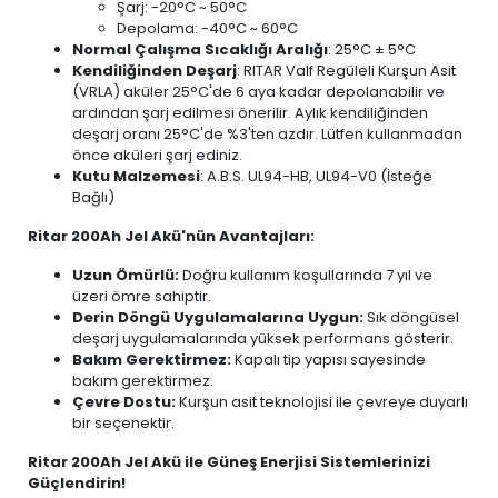
Şarj: -20°C ~ 50°C
Depolama: -40°C ~ 60°C
Normal Çalışma Sıcaklığı Aralığı
: 25°C ± 5°C
Kendiliğinden Deşarj
: RITAR Valf Regüleli Kurşun Asit
(VRLA) aküler 25°C'de 6 aya kadar depolanabilir ve
ardından şarj edilmesi önerilir. Aylık kendiliğinden
deşarj oranı 25°C'de %3'ten azdır. Lütfen kullanmadan
önce aküleri şarj ediniz.
Kutu Malzemesi
: A.B.S. UL94-HB, UL94-V0 (İsteğe
Bağlı)
Ritar 200Ah Jel Akü'nün Avantajları:
Uzun Ömürlü:
Doğru kullanım koşullarında 7 yıl ve
üzeri ömre sahiptir.
Derin Döngü Uygulamalarına Uygun:
Sık döngüsel
deşarj uygulamalarında yüksek performans gösterir.
Bakım Gerektirmez:
Kapalı tip yapısı sayesinde
bakım gerektirmez.
Çevre Dostu:
Kurşun asit teknolojisi ile çevreye duyarlı
bir seçenektir.
Ritar 200Ah Jel Akü ile Güneş Enerjisi Sistemlerinizi
Güçlendirin!