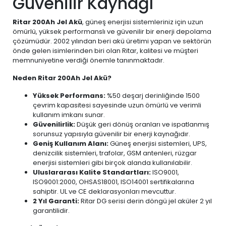
Güvenilir Kaynağı
Ritar 200Ah Jel Akü
, güneş enerjisi sistemleriniz için uzun
ömürlü, yüksek performanslı ve güvenilir bir enerji depolama
çözümüdür. 2002 yılından beri akü üretimi yapan ve sektörün
önde gelen isimlerinden biri olan Ritar, kalitesi ve müşteri
memnuniyetine verdiği önemle tanınmaktadır.
Neden Ritar 200Ah Jel Akü?
Yüksek Performans:
%50 deşarj derinliğinde 1500
çevrim kapasitesi sayesinde uzun ömürlü ve verimli
kullanım imkanı sunar.
Güvenilirlik:
Düşük geri dönüş oranları ve ispatlanmış
sorunsuz yapısıyla güvenilir bir enerji kaynağıdır.
Geniş Kullanım Alanı:
Güneş enerjisi sistemleri, UPS,
denizcilik sistemleri, trafolar, GSM antenleri, rüzgar
enerjisi sistemleri gibi birçok alanda kullanılabilir.
Uluslararası Kalite Standartları:
ISO9001,
ISO9001:2000, OHSAS18001, ISO14001 sertifikalarına
sahiptir. UL ve CE deklarasyonları mevcuttur.
2 Yıl Garanti:
Ritar DG serisi derin döngü jel aküler 2 yıl
garantilidir.