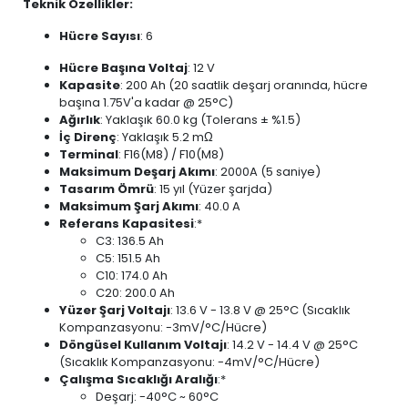
Teknik Özellikler:
Hücre Sayısı
: 6
Hücre Başına Voltaj
: 12 V
Kapasite
: 200 Ah (20 saatlik deşarj oranında, hücre
başına 1.75V'a kadar @ 25°C)
Ağırlık
: Yaklaşık 60.0 kg (Tolerans ± %1.5)
İç Direnç
: Yaklaşık 5.2 mΩ
Terminal
: F16(M8) / F10(M8)
Maksimum Deşarj Akımı
: 2000A (5 saniye)
Tasarım Ömrü
: 15 yıl (Yüzer şarjda)
Maksimum Şarj Akımı
: 40.0 A
Referans Kapasitesi
:*
C3: 136.5 Ah
C5: 151.5 Ah
C10: 174.0 Ah
C20: 200.0 Ah
Yüzer Şarj Voltajı
: 13.6 V - 13.8 V @ 25°C (Sıcaklık
Kompanzasyonu: -3mV/°C/Hücre)
Döngüsel Kullanım Voltajı
: 14.2 V - 14.4 V @ 25°C
(Sıcaklık Kompanzasyonu: -4mV/°C/Hücre)
Çalışma Sıcaklığı Aralığı
:*
Deşarj: -40°C ~ 60°C