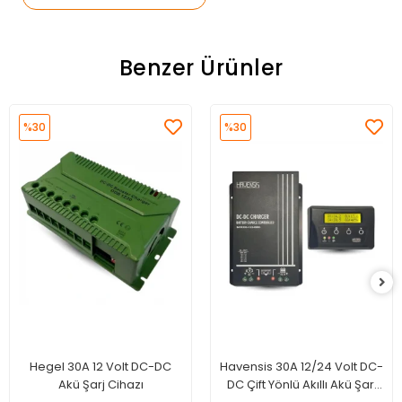
Benzer Ürünler
%30
%30
Hegel 30A 12 Volt DC-DC
Havensis 30A 12/24 Volt DC-
Akü Şarj Cihazı
DC Çift Yönlü Akıllı Akü Şarj