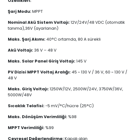
Özellikleri:
Şarj Modu:
MPPT
Nominal Akü Sistem Voltajı:
12V/24V/48 VDC (otomatik
tanıma),36V (ayarlanan)
Maks. Şarj Akımı:
40°C ortamda, 80 A sürekli
Akü Voltajı:
36 V – 48 V
Maks. Solar Panel Giriş Voltajı:
145 V
PV Dizisi MPPT Voltaj Aralığı:
45 ~ 130 V / 36 V, 60 ~ 130 V /
48 V
Maks. Giriş Voltajı:
1250W/12V, 2500W/24V, 3750W/36V,
5000W/48V
Sıcaklık Telafisi:
-5 mV/°C/hücre (25°C)
Maks. Dönüşüm Verimliliği:
%98
MPPT Verimliliği:
%99
Çevresel Değerlendirme:
Kapalı alan