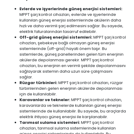
Evlerde ve işyerlerinde güneş enerjisi sistemleri:
MPPT şarj kontrol cihazları, evlerde ve işyerlerinde
kullanılan güneş enerjisi sistemlerinde akülerin daha
hızlı ve daha verimli şarj edilmesini sağlar. Bu sayede,
elektrik faturalarından tasarruf edilebilir.
Off-grid güneş enerjisi sistemleri:
MPPT şarj kontrol
cihazları, şebekeye bağlı olmayan güneş enerjisi
sistemlerinde (off-grid) hayati önem taşır. Bu
sistemlerde, güneş panellerinden gelen tüm enerjinin
akülerde depolanması gerekir. MPPT şarj kontrol
cihazları, bu enerjinin en verimli şekilde depolanmasını
sağlayarak sistemin daha uzun süre çalışmasını
sağlar.
Rüzgar türbinleri:
MPPT şarj kontrol cihazları, rüzgar
türbinlerinden gelen enerjinin akülerde depolanması
için de kullanılabilir.
Karavanlar ve tekneler:
MPPT şarj kontrol cihazları,
karavanlarda ve teknelerde kullanılan güneş enerjisi
sistemlerinde de kullanılabilir. Bu sayede, bu araçlarda
elektrik ihtiyacı güneş enerjisi ile karşılanabilir.
Tarımsal sulama sistemleri:
MPPT şarj kontrol
cihazları, tarımsal sulama sistemlerinde kullanılan
güneş enerjisi sistemlerinde de kullanılabilir. Bu