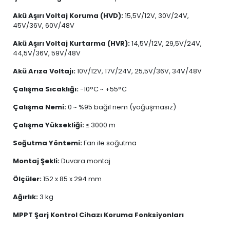
Akü Aşırı Voltaj Koruma (HVD):
15,5V/12V, 30V/24V,
45V/36V, 60V/48V
Akü Aşırı Voltaj Kurtarma (HVR):
14,5V/12V, 29,5V/24V,
44,5V/36V, 59V/48V
Akü Arıza Voltajı:
10V/12V, 17V/24V, 25,5V/36V, 34V/48V
Çalışma Sıcaklığı:
-10°C ~ +55°C
Çalışma Nemi:
0 ~ %95 bağıl nem (yoğuşmasız)
Çalışma Yüksekliği:
≤ 3000 m
Soğutma Yöntemi:
Fan ile soğutma
Montaj Şekli:
Duvara montaj
Ölçüler:
152 x 85 x 294 mm
Ağırlık:
3 kg
MPPT Şarj Kontrol Cihazı Koruma Fonksiyonları