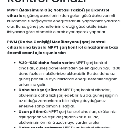
MPPT (Maksimum Güç Noktası Takibi) şarj kontrol
cihazları
, güneş panellerinizden gelen gücü daha verimli
kullanmanızı sağlayarak enerji tasarrufu yapmanıza yardımcı
olur. Bunu, güneş panellerinin ürettiği gücü akülerinizin
ihtiyacına göre otomatik olarak ayarlayarak yaparlar.
PWM (Darbe Genişliği Modülasyonu) şarj kontrol
cihazlarına kıyasla MPPT şarj kontrol cihazlarının bazı
önemli avantajları şunlardır:
%20-%30 daha fazla verim:
MPPT şarj kontrol
cihazları, güneş panellerinizden gelen gücün %20-%30
daha fazlasını akülerinize aktarabilir. Bu da, daha az
güneş paneli ile aynı miktarda enerji üretebileceğiniz
anlamına gelir.
Daha hızlı şarj süresi:
MPPT şarj kontrol cihazları,
akülerinizi daha hızlı şarj edebilir. Bu da, güneş ışığının
az olduğu zamanlarda bile ihtiyaç duyduğunuz
enerjiye sahip olmanızı sağlar.
Uzun pil ömrü:
MPPT şarj kontrol cihazları, akülerinizi
aşırı şarjdan ve aşırı deşarjdan korur. Bu da,
akülerinizin ömrünü uzatmaya yardımcı olur.
Daha sessiz çalışma:
MPPT şarj kontrol cihazları,