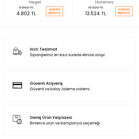
Cihazı
Hegel
Havensis
6.860 TL
19.320 TL
KARGO
KARGO
4.802 TL
13.524 TL
BEDAVA
BEDAVA
Hızlı Teslimat
Siparişleriniz en kısa sürede elinize ulaşır.
Güvenli Alışveriş
Güvenli ve kolay ödeme sistemi
Geniş Ürün Yelpazesi
Binlerce ürün ve kampanya seçeneği