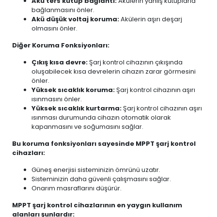
Akü ters kutup bağlantı:
Akülerin yanlış kutuplarla
bağlanmasını önler.
Akü düşük voltaj koruma:
Akülerin aşırı deşarj
olmasını önler.
Diğer Koruma Fonksiyonları:
Çıkış kısa devre:
Şarj kontrol cihazının çıkışında
oluşabilecek kısa devrelerin cihazın zarar görmesini
önler.
Yüksek sıcaklık koruma:
Şarj kontrol cihazının aşırı
ısınmasını önler.
Yüksek sıcaklık kurtarma:
Şarj kontrol cihazının aşırı
ısınması durumunda cihazın otomatik olarak
kapanmasını ve soğumasını sağlar.
Bu koruma fonksiyonları sayesinde MPPT şarj kontrol
cihazları:
Güneş enerjisi sisteminizin ömrünü uzatır.
Sisteminizin daha güvenli çalışmasını sağlar.
Onarım masraflarını düşürür.
MPPT şarj kontrol cihazlarının en yaygın kullanım
alanları şunlardır: