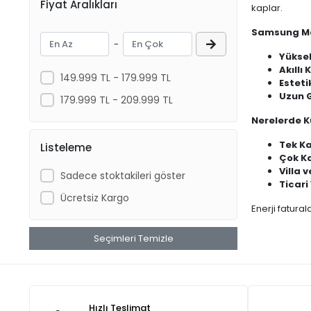
Fiyat Aralıkları
kaplar.
Havensis
Samsung Mon
Hegel
-
Yükse
Hexel
Akıllı 
149.999 TL - 179.999 TL
Esteti
HİS Energy
Uzun G
179.999 TL - 209.999 TL
Innova
Nerelerde Ku
INVT
Tek Kat
Listeleme
Juta
Çok Ka
Villa 
Kopp
Sadece stoktakileri göster
Ticari
KSTAR
Ücretsiz Kargo
Enerji fatura
Leoch
Seçimleri Temizle
LG
Linetech
Max
Hızlı Teslimat
Mean Well