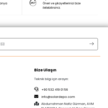
panya
Öneri ve şikayetlerinizi bize
iletebilirsiniz.
Bize Ulaşın
Teknik bilgi için arayın:
+90 532 419 01 56
info@solardepo.com
Abdurrahman Nafiz Gürman, AVM