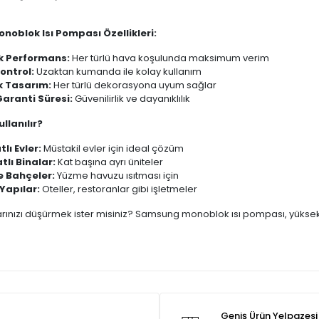
oblok Isı Pompası Özellikleri:
k Performans:
Her türlü hava koşulunda maksimum verim
Kontrol:
Uzaktan kumanda ile kolay kullanım
k Tasarım:
Her türlü dekorasyona uyum sağlar
aranti Süresi:
Güvenilirlik ve dayanıklılık
llanılır?
lı Evler:
Müstakil evler için ideal çözüm
tlı Binalar:
Kat başına ayrı üniteler
ve Bahçeler:
Yüzme havuzu ısıtması için
 Yapılar:
Oteller, restoranlar gibi işletmeler
larınızı düşürmek ister misiniz? Samsung monoblok ısı pompası, yüksek
Geniş Ürün Yelpazesi