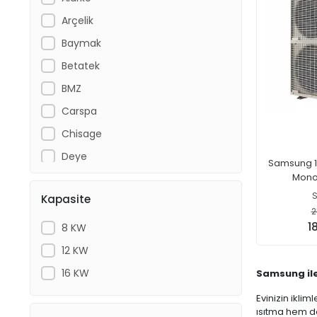
Arçelik
Baymak
Betatek
BMZ
Carspa
Chisage
Deye
Samsung 12
Monob
E.C.A
Kapasite
EPSIS
2
FoxESS
1
8 KW
Fronius
12 KW
Gazioğlu Solar
16 KW
Samsung ile
Growatt
Evinizin ikli
ısıtma hem d
Grundfos