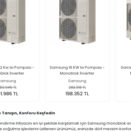
 Kw Isı Pompası -
Samsung 16 KW Isı Pompası -
Samsu
lok İnverter
Monoblok İnverter
Samsung
Samsung
59.945 TL
283.318 TL
81.986 TL
198.352 TL
 Tanışın, Konforu Keşfedin
mlendirme ihtiyacını en iyi şekilde karşılamak için Samsung monoblok ı
e soğutma işlevlerini üstlenen ürünümüz, evinizde dört mevsim konfor