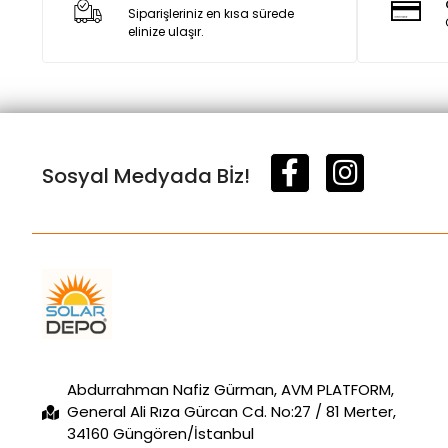
Siparişleriniz en kısa sürede
Must
elinize ulaşır.
NIBE
NuoVolt
Orbus
Pantec
Sosyal Medyada Bİz!
Rhofa Energy
Ritar
Samsung
SMA
Solar Depo
SOLİMPEKS
SOLİMPEKS MAXA
Abdurrahman Nafiz Gürman, AVM PLATFORM,
General Ali Rıza Gürcan Cd. No:27 / 81 Merter,
Sungold
34160 Güngören/İstanbul
Sunways