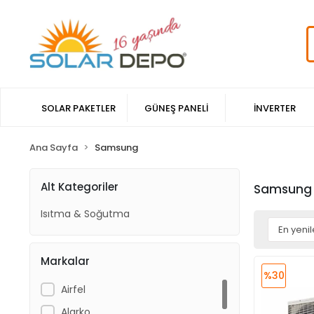
SOLAR PAKETLER
GÜNEŞ PANELİ
İNVERTER
Ana Sayfa
Samsung
Alt Kategoriler
Samsung
Isıtma & Soğutma
Markalar
%30
Airfel
Alarko