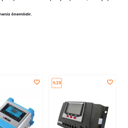
çmeniz önemlidir.
%29