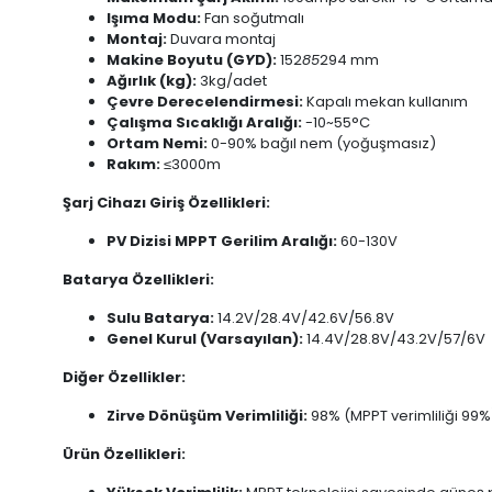
Işıma Modu:
Fan soğutmalı
Montaj:
Duvara montaj
Makine Boyutu (G
Y
D):
152
85
294 mm
Ağırlık (kg):
3kg/adet
Çevre Derecelendirmesi:
Kapalı mekan kullanım
Çalışma Sıcaklığı Aralığı:
-10~55°C
Ortam Nemi:
0-90% bağıl nem (yoğuşmasız)
Rakım:
≤3000m
Şarj Cihazı Giriş Özellikleri:
PV Dizisi MPPT Gerilim Aralığı:
60-130V
Batarya Özellikleri:
Sulu Batarya:
14.2V/28.4V/42.6V/56.8V
Genel Kurul (Varsayılan):
14.4V/28.8V/43.2V/57/6V
Diğer Özellikler:
Zirve Dönüşüm Verimliliği:
98% (MPPT verimliliği 99%
Ürün Özellikleri: