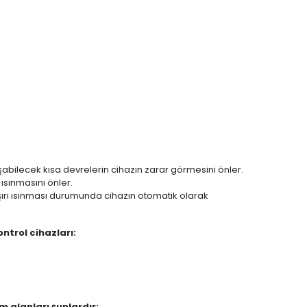
uşabilecek kısa devrelerin cihazın zarar görmesini önler.
 ısınmasını önler.
aşırı ısınması durumunda cihazın otomatik olarak
ntrol cihazları:
m alanları şunlardır: