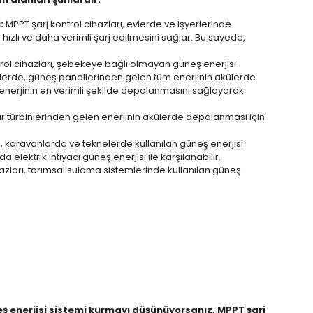
:
MPPT şarj kontrol cihazları, evlerde ve işyerlerinde
hızlı ve daha verimli şarj edilmesini sağlar. Bu sayede,
rol cihazları, şebekeye bağlı olmayan güneş enerjisi
emlerde, güneş panellerinden gelen tüm enerjinin akülerde
 enerjinin en verimli şekilde depolanmasını sağlayarak
gar türbinlerinden gelen enerjinin akülerde depolanması için
ı, karavanlarda ve teknelerde kullanılan güneş enerjisi
 elektrik ihtiyacı güneş enerjisi ile karşılanabilir.
hazları, tarımsal sulama sistemlerinde kullanılan güneş
neş enerjisi sistemi kurmayı düşünüyorsanız, MPPT şarj