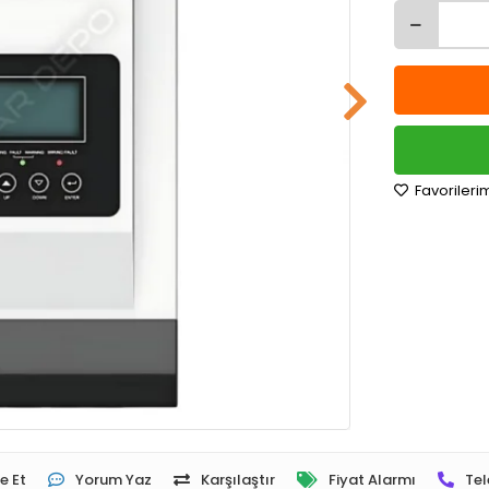
Favorileri
e Et
Yorum Yaz
Karşılaştır
Fiyat Alarmı
Tel