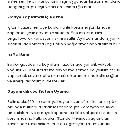
sistemleri ile birlikte kullanım için uygundur. Isı transferi daha
dengeli gerçekleşir ve sistem esnekliği artar.
Emaye Kaplamalı İç Hazne
İç tank yüzeyi emaye kaplama ile korunmuştur. Emaye
kaplama, çelik gövdenin su ile doğrudan temasını
engelleyerek korozyon riskini azaltır. Aynı zamanda hijyenik
sıcak su depolama koşullarının sağlanmasına yardımcı olur.
Isı Yalıtımı
Boyler gövdesi, ısı kayıplarını azaltmaya yönelik yüksek
yoğunluklu poliüretan izolasyon malzemesi ile yalıtılmıştır. Bu
yapı, sıcak suyun daha uzun süre korunmasına katkı sağlar
ve enerji verimliliğini destekler.
Dayanıklılık ve Sistem Uyumu
Solimpeks 160 litre emaye boyler, uzun süreli kullanım göz
önünde bulundurularak tasarlanmıştır. Korozyon önleyici
anot sistemi ve emaye kaplama birlikte çalışarak iç tankın
korunmasına katkı sağlar. Standart tesisat bağlantıları
sayesinde farklı sistemlerle entegrasyonu mümkündür.