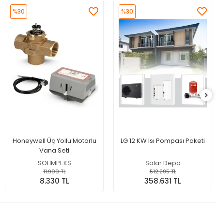
%30
%30
Honeywell Üç Yollu Motorlu
LG 12 KW Isı Pompası Paketi
Vana Seti
SOLİMPEKS
Solar Depo
11.900 TL
512.295 TL
8.330 TL
358.631 TL