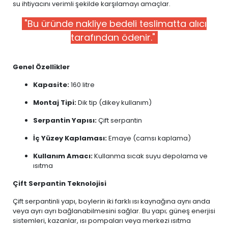
su ihtiyacını verimli şekilde karşılamayı amaçlar.
"Bu üründe nakliye bedeli teslimatta alıcı
tarafından ödenir."
Genel Özellikler
Kapasite:
160 litre
Montaj Tipi:
Dik tip (dikey kullanım)
Serpantin Yapısı:
Çift serpantin
İç Yüzey Kaplaması:
Emaye (camsı kaplama)
Kullanım Amacı:
Kullanma sıcak suyu depolama ve
ısıtma
Çift Serpantin Teknolojisi
Çift serpantinli yapı, boylerin iki farklı ısı kaynağına aynı anda
veya ayrı ayrı bağlanabilmesini sağlar. Bu yapı; güneş enerjisi
sistemleri, kazanlar, ısı pompaları veya merkezi ısıtma