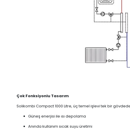
Çok Fonksiyonlu Tasarım
Solikombi Compact 1000 Litre, üç temel işlevi tek bir gövdede b
Güneş enerjisi ile ısı depolama
Anında kullanım sıcak suyu üretimi