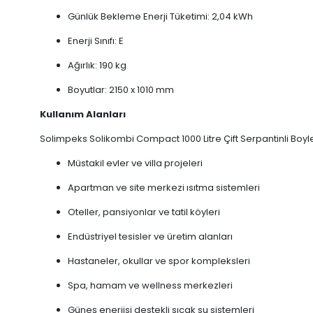
Günlük Bekleme Enerji Tüketimi: 2,04 kWh
Enerji Sınıfı: E
Ağırlık: 190 kg
Boyutlar: 2150 x 1010 mm
Kullanım Alanları
Solimpeks Solikombi Compact 1000 Litre Çift Serpantinli Boyler
Müstakil evler ve villa projeleri
Apartman ve site merkezi ısıtma sistemleri
Oteller, pansiyonlar ve tatil köyleri
Endüstriyel tesisler ve üretim alanları
Hastaneler, okullar ve spor kompleksleri
Spa, hamam ve wellness merkezleri
Güneş enerjisi destekli sıcak su sistemleri