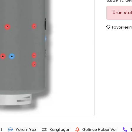
8.809 TL 'de
Ürün sto
Favorileri
Et
Yorum Yaz
Karşılaştır
Gelince Haber Ver