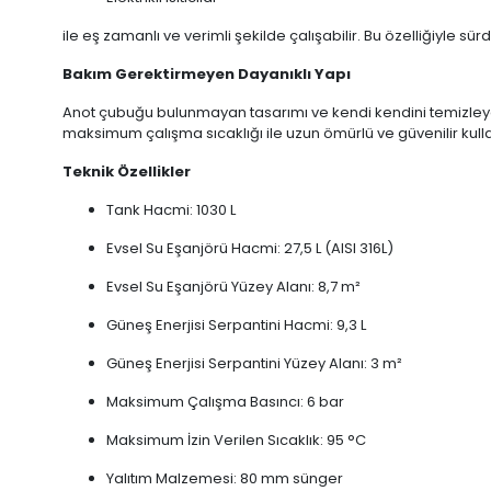
ile eş zamanlı ve verimli şekilde çalışabilir. Bu özelliğiyle sü
Bakım Gerektirmeyen Dayanıklı Yapı
Anot çubuğu bulunmayan tasarımı ve kendi kendini temizleye
maksimum çalışma sıcaklığı ile uzun ömürlü ve güvenilir kull
Teknik Özellikler
Tank Hacmi: 1030 L
Evsel Su Eşanjörü Hacmi: 27,5 L (AISI 316L)
Evsel Su Eşanjörü Yüzey Alanı: 8,7 m²
Güneş Enerjisi Serpantini Hacmi: 9,3 L
Güneş Enerjisi Serpantini Yüzey Alanı: 3 m²
Maksimum Çalışma Basıncı: 6 bar
Maksimum İzin Verilen Sıcaklık: 95 °C
Yalıtım Malzemesi: 80 mm sünger