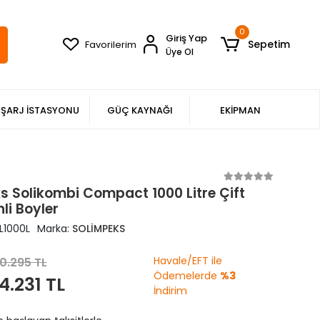
0
Giriş Yap
Sepetim
Favorilerim
Üye Ol
ŞARJ İSTASYONU
GÜÇ KAYNAĞI
EKİPMAN
s Solikombi Compact 1000 Litre Çift
li Boyler
L1000L
Marka:
SOLİMPEKS
Havale/EFT ile
0.295 TL
Ödemelerde
%3
4.231 TL
İndirim