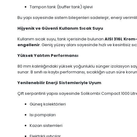
Tampon tank (buffer tank) işlevi
Bu yapı sayesinde sistem bileşenleri sadeleşir, enerji verimliliğ
Hijyenik ve Güvenli Kullanım Sıcak Suyu
Kullanım sıcak suyu, tank içerisinde bulunan
AISI 316L Krom
engellenir
. Geniş yüzey alanı sayesinde hızlı ve kesintisiz sı
Yüksek Yalıtım Performansı
80 mm kalınlığındaki yüksek yoğunluklu sünger izolasyon saye
sunar. B sınıfı ısı kaybı performansı, sıcaklığın uzun süre kor
Yenilenebilir Enerji Sistemleriyle Uyum
Çift serpantinli yapısı sayesinde Solikombi Compact 1000 Litr
Güneş kolektörleri
Isı pompaları
Kazan sistemleri
Elektrikli ısıtıcılar