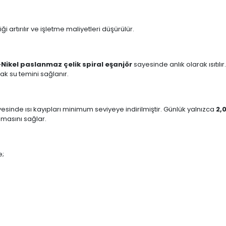
i artırılır ve işletme maliyetleri düşürülür.
-Nikel paslanmaz çelik spiral eşanjör
sayesinde anlık olarak ısıtıl
cak su temini sağlanır.
sinde ısı kayıpları minimum seviyeye indirilmiştir. Günlük yalnızca
2,
unmasını sağlar.
e;