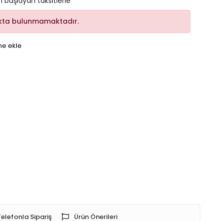
n başlayan taksitlerle
kta bulunmamaktadır.
me ekle
Telefonla Sipariş
Ürün Önerileri