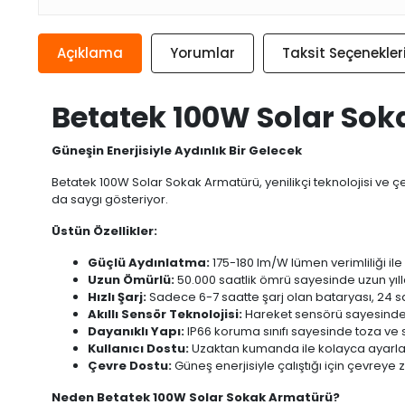
Açıklama
Yorumlar
Taksit Seçenekler
Betatek 100W Solar Soka
Güneşin Enerjisiyle Aydınlık Bir Gelecek
Betatek 100W Solar Sokak Armatürü, yenilikçi teknolojisi ve
da saygı gösteriyor.
Üstün Özellikler:
Güçlü Aydınlatma:
175-180 lm/W lümen verimliliği ile g
Uzun Ömürlü:
50.000 saatlik ömrü sayesinde uzun yıl
Hızlı Şarj:
Sadece 6-7 saatte şarj olan bataryası, 24 sa
Akıllı Sensör Teknolojisi:
Hareket sensörü sayesinde e
Dayanıklı Yapı:
IP66 koruma sınıfı sayesinde toza ve s
Kullanıcı Dostu:
Uzaktan kumanda ile kolayca ayarlan
Çevre Dostu:
Güneş enerjisiyle çalıştığı için çevreye
Neden Betatek 100W Solar Sokak Armatürü?