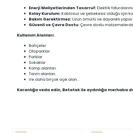
Enerji Maliyetlerinden Tasarruf:
Elektrik faturalarınızı
Kolay Kurulum:
Kablosuz ve şebekesiz olduğu için ku
Bakım Gerektirmez:
Uzun ömürlü ve dayanıklı yapıs
Güvenli ve Çevre Dostu:
Çevre dostu malzemelerden ü
Kullanım Alanları:
Bahçeler
Otoparklar
Parklar
Sokaklar
Kamp alanları
Tarım alanları
Ve daha birçok açık alan...
Karanlığa veda edin, Betatek ile aydınlığa merhaba d