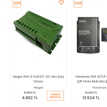
%30
%30
Hegel 30A 12 Volt DC-DC Akü Şarj
Havensis 30A 12/24 
Cihazı
Çift Yönlü Akıllı Akü 
Hegel
Havensis
6.860 TL
19.320 TL
KARGO
BEDAVA
4.802 TL
13.524 TL