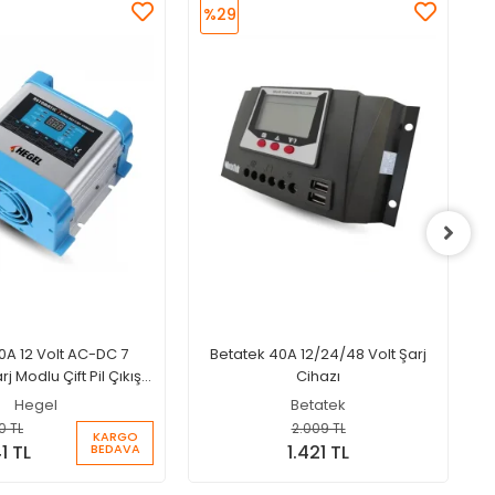
%29
0A 12 Volt AC-DC 7
Betatek 40A 12/24/48 Volt Şarj
 Modlu Çift Pil Çıkışlı
Cihazı
ü Şarj Cihazı
Hegel
Betatek
0 TL
2.009 TL
KARGO
BEDAVA
1 TL
1.421 TL