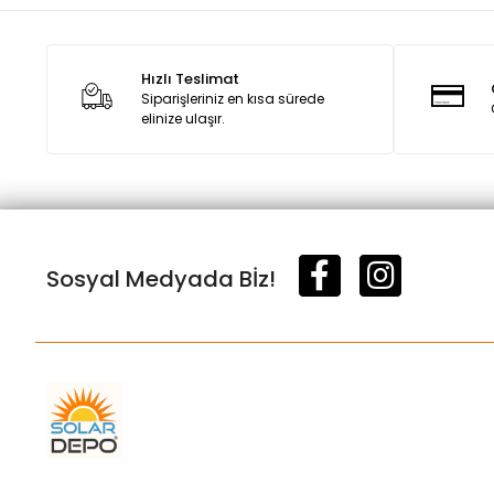
Hızlı Teslimat
Siparişleriniz en kısa sürede
elinize ulaşır.
Sosyal Medyada Bİz!