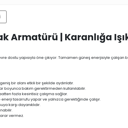
i
k Armatürü | Karanlığa Işı
 çevre dostu yapısıyla öne çıkıyor. Tamamen güneş enerjisiyle çalışa
eniş bir alanı etkili bir şekilde aydınlatır.
lar boyunca bakım gerektirmeden kullanılabilir.
atten fazla kesintisiz çalışma sağlar.
nerji tasarrufu yapar ve yalnızca gerektiğinde çalışır.
uya karşı dayanıklıdır.
abilir.
 zarar vermez.