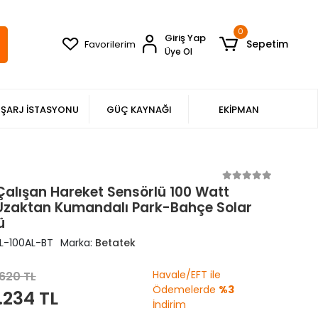
0
Giriş Yap
Sepetim
Favorilerim
Üye Ol
ŞARJ İSTASYONU
GÜÇ KAYNAĞI
EKİPMAN
Çalışan Hareket Sensörlü 100 Watt
Uzaktan Kumandalı Park-Bahçe Solar
ü
L-100AL-BT
Marka:
Betatek
Havale/EFT ile
620 TL
Ödemelerde
%3
.234 TL
İndirim