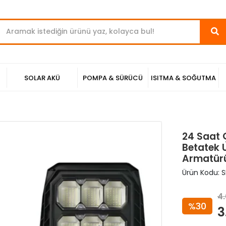
SOLAR AKÜ
POMPA & SÜRÜCÜ
ISITMA & SOĞUTMA
24 Saat 
Betatek 
Armatür
Ürün Kodu:
S
4.
%30
3