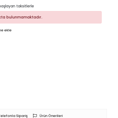
başlayan taksitlerle
kta bulunmamaktadır.
me ekle
Telefonla Sipariş
Ürün Önerileri