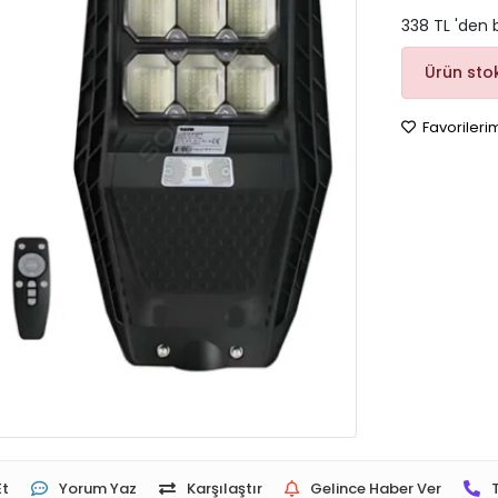
338 TL 'den 
Ürün sto
Favorileri
Et
Yorum Yaz
Karşılaştır
Gelince Haber Ver