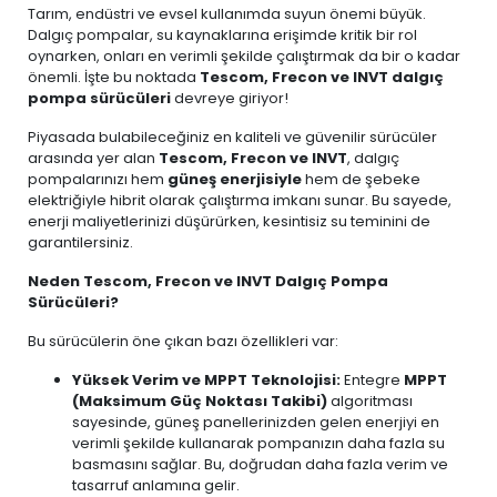
Tarım, endüstri ve evsel kullanımda suyun önemi büyük.
Dalgıç pompalar, su kaynaklarına erişimde kritik bir rol
oynarken, onları en verimli şekilde çalıştırmak da bir o kadar
önemli. İşte bu noktada
Tescom, Frecon ve INVT dalgıç
pompa sürücüleri
devreye giriyor!
Piyasada bulabileceğiniz en kaliteli ve güvenilir sürücüler
arasında yer alan
Tescom, Frecon ve INVT
, dalgıç
pompalarınızı hem
güneş enerjisiyle
hem de şebeke
elektriğiyle hibrit olarak çalıştırma imkanı sunar. Bu sayede,
enerji maliyetlerinizi düşürürken, kesintisiz su teminini de
garantilersiniz.
Neden Tescom, Frecon ve INVT Dalgıç Pompa
Sürücüleri?
Bu sürücülerin öne çıkan bazı özellikleri var:
Yüksek Verim ve MPPT Teknolojisi:
Entegre
MPPT
(Maksimum Güç Noktası Takibi)
algoritması
sayesinde, güneş panellerinizden gelen enerjiyi en
verimli şekilde kullanarak pompanızın daha fazla su
basmasını sağlar. Bu, doğrudan daha fazla verim ve
tasarruf anlamına gelir.