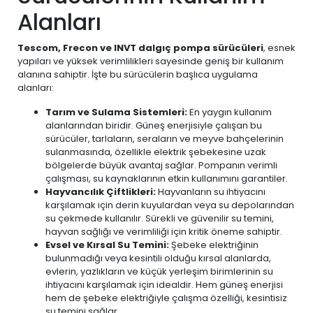
Alanları
Tescom, Frecon ve INVT dalgıç pompa sürücüleri
, esnek
yapıları ve yüksek verimlilikleri sayesinde geniş bir kullanım
alanına sahiptir. İşte bu sürücülerin başlıca uygulama
alanları:
Tarım ve Sulama Sistemleri:
En yaygın kullanım
alanlarından biridir. Güneş enerjisiyle çalışan bu
sürücüler, tarlaların, seraların ve meyve bahçelerinin
sulanmasında, özellikle elektrik şebekesine uzak
bölgelerde büyük avantaj sağlar. Pompanın verimli
çalışması, su kaynaklarının etkin kullanımını garantiler.
Hayvancılık Çiftlikleri:
Hayvanların su ihtiyacını
karşılamak için derin kuyulardan veya su depolarından
su çekmede kullanılır. Sürekli ve güvenilir su temini,
hayvan sağlığı ve verimliliği için kritik öneme sahiptir.
Evsel ve Kırsal Su Temini:
Şebeke elektriğinin
bulunmadığı veya kesintili olduğu kırsal alanlarda,
evlerin, yazlıkların ve küçük yerleşim birimlerinin su
ihtiyacını karşılamak için idealdir. Hem güneş enerjisi
hem de şebeke elektriğiyle çalışma özelliği, kesintisiz
su temini sağlar.