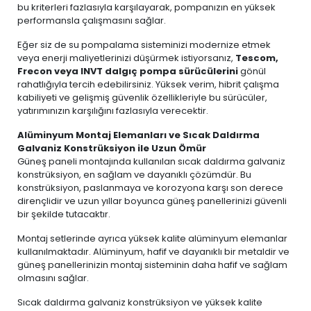
bu kriterleri fazlasıyla karşılayarak, pompanızın en yüksek
performansla çalışmasını sağlar.
Eğer siz de su pompalama sisteminizi modernize etmek
veya enerji maliyetlerinizi düşürmek istiyorsanız,
Tescom,
Frecon veya INVT dalgıç pompa sürücülerini
gönül
rahatlığıyla tercih edebilirsiniz. Yüksek verim, hibrit çalışma
kabiliyeti ve gelişmiş güvenlik özellikleriyle bu sürücüler,
yatırımınızın karşılığını fazlasıyla verecektir.
Alüminyum Montaj Elemanları ve Sıcak Daldırma
Galvaniz Konstrüksiyon ile Uzun Ömür
Güneş paneli montajında kullanılan sıcak daldırma galvaniz
konstrüksiyon, en sağlam ve dayanıklı çözümdür. Bu
konstrüksiyon, paslanmaya ve korozyona karşı son derece
dirençlidir ve uzun yıllar boyunca güneş panellerinizi güvenli
bir şekilde tutacaktır.
Montaj setlerinde ayrıca yüksek kalite alüminyum elemanlar
kullanılmaktadır. Alüminyum, hafif ve dayanıklı bir metaldir ve
güneş panellerinizin montaj sisteminin daha hafif ve sağlam
olmasını sağlar.
Sıcak daldırma galvaniz konstrüksiyon ve yüksek kalite