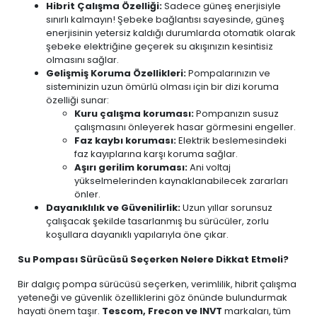
Hibrit Çalışma Özelliği:
Sadece güneş enerjisiyle
sınırlı kalmayın! Şebeke bağlantısı sayesinde, güneş
enerjisinin yetersiz kaldığı durumlarda otomatik olarak
şebeke elektriğine geçerek su akışınızın kesintisiz
olmasını sağlar.
Gelişmiş Koruma Özellikleri:
Pompalarınızın ve
sisteminizin uzun ömürlü olması için bir dizi koruma
özelliği sunar:
Kuru çalışma koruması:
Pompanızın susuz
çalışmasını önleyerek hasar görmesini engeller.
Faz kaybı koruması:
Elektrik beslemesindeki
faz kayıplarına karşı koruma sağlar.
Aşırı gerilim koruması:
Ani voltaj
yükselmelerinden kaynaklanabilecek zararları
önler.
Dayanıklılık ve Güvenilirlik:
Uzun yıllar sorunsuz
çalışacak şekilde tasarlanmış bu sürücüler, zorlu
koşullara dayanıklı yapılarıyla öne çıkar.
Su Pompası Sürücüsü Seçerken Nelere Dikkat Etmeli?
Bir dalgıç pompa sürücüsü seçerken, verimlilik, hibrit çalışma
yeteneği ve güvenlik özelliklerini göz önünde bulundurmak
hayati önem taşır.
Tescom, Frecon ve INVT
markaları, tüm