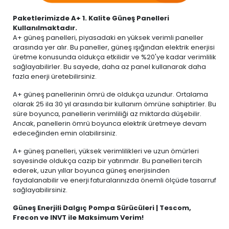
Paketlerimizde A+ 1. Kalite Güneş Panelleri
Kullanılmaktadır.
A+ güneş panelleri, piyasadaki en yüksek verimli paneller
arasında yer alır. Bu paneller, güneş ışığından elektrik enerjisi
üretme konusunda oldukça etkilidir ve %20'ye kadar verimlilik
sağlayabilirler. Bu sayede, daha az panel kullanarak daha
fazla enerji üretebilirsiniz.
A+ güneş panellerinin ömrü de oldukça uzundur. Ortalama
olarak 25 ila 30 yıl arasında bir kullanım ömrüne sahiptirler. Bu
süre boyunca, panellerin verimliliği az miktarda düşebilir.
Ancak, panellerin ömrü boyunca elektrik üretmeye devam
edeceğinden emin olabilirsiniz.
A+ güneş panelleri, yüksek verimlilikleri ve uzun ömürleri
sayesinde oldukça cazip bir yatırımdır. Bu panelleri tercih
ederek, uzun yıllar boyunca güneş enerjisinden
faydalanabilir ve enerji faturalarınızda önemli ölçüde tasarruf
sağlayabilirsiniz.
Güneş Enerjili Dalgıç Pompa Sürücüleri | Tescom,
Frecon ve INVT ile Maksimum Verim!