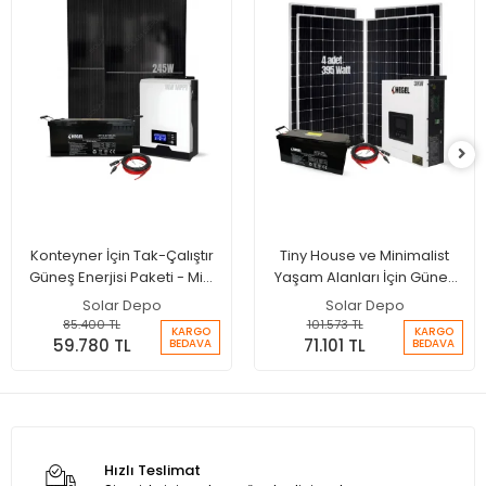
Konteyner İçin Tak-Çalıştır
Tiny House ve Minimalist
Güneş Enerjisi Paketi - Mini
Yaşam Alanları İçin Güneş
Buzdolabı + TV + Hidrofor
Enerjisi Paketi
Solar Depo
Solar Depo
Çalıştırır
85.400 TL
101.573 TL
KARGO
KARGO
59.780 TL
71.101 TL
BEDAVA
BEDAVA
Hızlı Teslimat