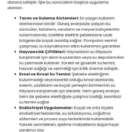
alanına sahiptir. İşte bu sürücülerin başlıca uygulama
alanları:
Tarım ve Sulama Sistemleri:
En yaygın kullanım
alanlarından biridir. Güneş enerjisiyle çalışan bu
sürücüler, tarlaların, seraların ve meyve bahçelerinin
sulanmasında, özellikle elektrik şebekesine uzak
bölgelerde büyük avantaj sağlar. Pompanın verimli
çalışması, su kaynaklarının etkin kullanımını garantiler.
Hayvancılık Çiftlikleri:
Hayvanların su ihtiyacını
karşılamak için derin kuyulardan veya su depolarından
su çekmede kullanılır. Sürekli ve güvenilir su temini,
hayvan sağlığı ve verimliliği için kritik öneme sahiptir.
Evsel ve Kırsal Su Temini:
Şebeke elektriğinin
bulunmadığı veya kesintili olduğu kırsal alanlarda,
evlerin, yazlıkların ve küçük yerleşim birimlerinin su
ihtiyacını karşılamak için idealdir. Hem güneş enerjisi
hem de şebeke elektriğiyle çalışma özelliği, kesintisiz
su temini sağlar.
Endüstriyel Uygulamalar:
Küçük ve orta ölçekli
endüstriyel tesislerde, su sirkülasyonu, soğutma
sistemleri ve proses suyu tedarikinde kullanılabilir.
Yüksek verimlilikleri, işletme maliyetlerini düşürmeye
yardımcı olur.