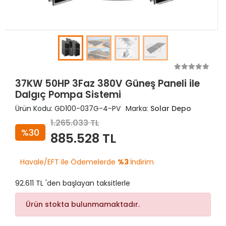
37KW 50HP 3Faz 380V Güneş Paneli ile
Dalgıç Pompa Sistemi
Ürün Kodu:
GD100-037G-4-PV
Marka:
Solar Depo
1.265.033 TL
%30
885.528 TL
Havale/EFT ile Ödemelerde
%3
İndirim
92.611 TL 'den başlayan taksitlerle
Ürün stokta bulunmamaktadır.