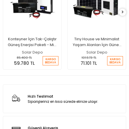
Konteyner İçin Tak-Çalıştır
Tiny House ve Minimalist
Güneş Enerjisi Paketi - Mini
Yaşam Alanları İçin Güneş
Buzdolabı + TV + Hidrofor
Enerjisi Paketi
Solar Depo
Solar Depo
Çalıştırır
85.400 TL
101.573 TL
KARGO
KARGO
59.780 TL
71.101 TL
BEDAVA
BEDAVA
Hızlı Teslimat
Siparişleriniz en kısa sürede elinize ulaşır.
Güvenli Alışveriş