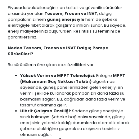
Piyasada bulabileceğiniz en kaliteli ve güvenilir sürücüler
arasında yer alan
Tescom, Frecon ve INVT
, dalgıç
pompalarınızı hem
güneş enerjisiyle
hem de şebeke
elektriğiyle hibrit olarak çalıştırma imkanı sunar. Bu sayede,
enerji maliyetlerinizi düşürürken, kesintisiz su teminini de
garantilersiniz.
Neden Tescom, Frecon ve INVT Dalgıç Pompa
Sürücüleri?
Bu sürücülerin öne çıkan bazı özellikleri var:
Yüksek Verim ve MPPT Teknolojisi:
Entegre
MPPT
(Maksimum Güç Noktası Takibi)
algoritması
sayesinde, güneş panellerinizden gelen enerjiyi en
verimli şekilde kullanarak pompanızın daha fazla su
basmasını sağlar. Bu, doğrudan daha fazla verim ve
tasarruf anlamına gelir.
Hibrit Çalışma Özelliği:
Sadece güneş enerjisiyle
sınırlı kalmayın! Şebeke bağlantısı sayesinde, güneş
enerjisinin yetersiz kaldığı durumlarda otomatik olarak
şebeke elektriğine geçerek su akışınızın kesintisiz
olmasını sağlar.