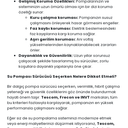
Gelişmiş Koruma Özellikleri:
Pompalarınızın ve
sisteminizin uzun ömürlü olması için bir dizi koruma
özelliği sunar:
Kuru çalışma koruması:
Pompanızın susuz
çalışmasını önleyerek hasar görmesini engeller.
Faz kaybı koruması:
Elektrik beslemesindeki
faz kayıplarına karşı koruma sağlar.
Aşırı gerilim koruması:
Ani voltaj
yükselmelerinden kaynaklanabilecek zararları
önler.
Dayanıklılık ve Güvenilirlik:
Uzun yıllar sorunsuz
çalışacak şekilde tasarlanmış bu sürücüler, zorlu
koşullara dayanıklı yapılarıyla öne çıkar.
Su Pompası Sürücüsü Seçerken Nelere Dikkat Etmeli?
Bir dalgıç pompa sürücüsü seçerken, verimlilik, hibrit çalışma
yeteneği ve güvenlik özelliklerini göz önünde bulundurmak
hayati önem taşır.
Tescom, Frecon ve INVT
markaları, tüm
bu kriterleri fazlasıyla karşılayarak, pompanızın en yüksek
performansla çalışmasını sağlar.
Eğer siz de su pompalama sisteminizi modernize etmek
veya enerji maliyetlerinizi düşürmek istiyorsanız,
Tescom,