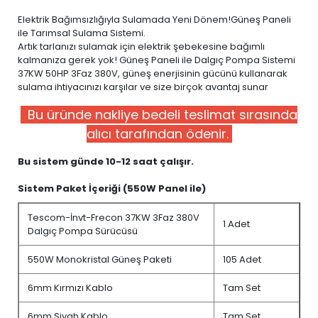
Elektrik Bağımsızlığıyla Sulamada Yeni Dönem!Güneş Paneli
ile Tarımsal Sulama Sistemi.
Artık tarlanızı sulamak için elektrik şebekesine bağımlı
kalmanıza gerek yok! Güneş Paneli ile Dalgıç Pompa Sistemi
37KW 50HP 3Faz 380V, güneş enerjisinin gücünü kullanarak
sulama ihtiyacınızı karşılar ve size birçok avantaj sunar
Bu üründe nakliye bedeli teslimat sırasında
alıcı tarafından ödenir.
Bu sistem günde 10-12 saat çalışır.
Sistem Paket İçeriği (550W Panel ile)
Tescom-İnvt-Frecon 37KW 3Faz 380V
1 Adet
Dalgıç Pompa Sürücüsü
550W Monokristal Güneş Paketi
105 Adet
6mm Kırmızı Kablo
Tam Set
6mm Siyah Kablo
Tam Set