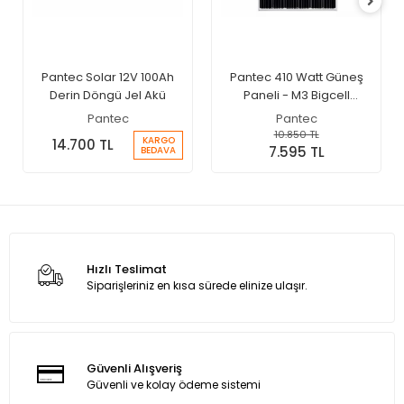
Pantec Solar 12V 100Ah
Pantec 410 Watt Güneş
Derin Döngü Jel Akü
Paneli - M3 Bigcell
Monokristal Solar Panel
Pantec
Pantec
10.850 TL
KARGO
14.700 TL
7.595 TL
BEDAVA
Hızlı Teslimat
Siparişleriniz en kısa sürede elinize ulaşır.
Güvenli Alışveriş
Güvenli ve kolay ödeme sistemi