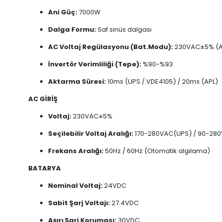
Ani Güç:
7000W
Dalga Formu:
Saf sinüs dalgası
AC Voltaj Regülasyonu (Bat.Modu):
230VAC±5% (A
İnvertör Verimliliği (Tepe):
%90-%93
Aktarma Süresi:
10ms (UPS / VDE4105) / 20ms (APL)
AC GİRİŞ
Voltaj:
230VAC±5%
Seçilebilir Voltaj Aralığı:
170-280VAC(UPS) / 90-280
Frekans Aralığı:
50Hz / 60Hz (Otomatik algılama)
BATARYA
Nominal Voltaj:
24VDC
Sabit Şarj Voltajı:
27.4VDC
Aşırı Şarj Koruması:
30VDC