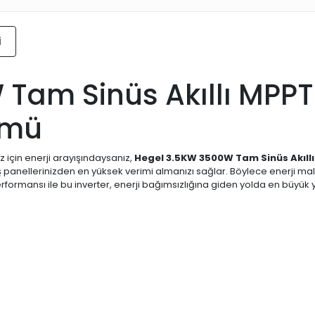
i
am Sinüs Akıllı MPPT İn
zümü
 için enerji arayışındaysanız,
Hegel 3.5KW 3500W Tam Sinüs Akıllı
nellerinizden en yüksek verimi almanızı sağlar. Böylece enerji maliy
performansı ile bu inverter, enerji bağımsızlığına giden yolda en büyük