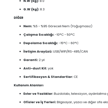
N.W (kg):
8.0
G.W (kg):
8.3
DİĞER
Nem:
%5 - %95 Göreceli Nem (Yoğuşmasız)
Çalışma Sıcaklığı:
-10°C - 50°C
Depolama Sıcaklığı:
-15°C - 60°C
İletişim Arayüzü:
USB/WIFI/RS-485/CAN
Garanti:
2 yıl
Anti-dust Kit:
yok
Sertifikasyon & Standartlar:
CE
Kullanım Alanları
Evler ve Yazlıklar:
Buzdolabı, televizyon, aydınlatma gibi
Ofisler ve İş Yerleri:
Bilgisayar, yazıcı ve diğer ofis ek