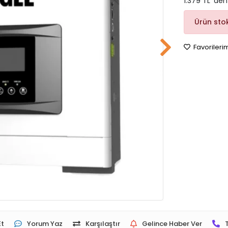
1.379 TL 'den
Ürün sto
Favorileri
Et
Yorum Yaz
Karşılaştır
Gelince Haber Ver