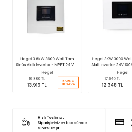
Hegel 3.6KW 3600 Watt Tam
Hegel 3KW 3000 Wat
Sinüs Akıllı İnverter - MPPT 24 Volt
Akıllı İnverter 24V 100
100A Şarjlı İnverter
İnverter
Hegel
Hegel
19.880 TL
17.640 TL
KARGO
BEDAVA
13.916 TL
12.348 TL
Hızlı Teslimat
Siparişleriniz en kısa sürede
elinize ulaşır.