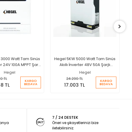
3000 Watt Tam Sinüs
Hegel 5KW 5000 Watt Tam Sinüs
ter 24V 100A MPPT Şarjlı
Akıllı İnverter 48V 50A Şarjlı
İnverter
İnverter
Hegel
Hegel
0 TL
24.290 TL
KARGO
KARGO
BEDAVA
BEDAVA
48 TL
17.003 TL
7 / 24 DESTEK
panya
Öneri ve şikayetlerinizi bize
iletebilirsiniz.