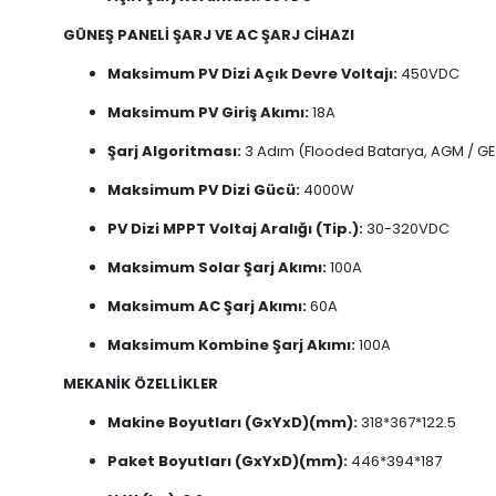
GÜNEŞ PANELİ ŞARJ VE AC ŞARJ CİHAZI
Maksimum PV Dizi Açık Devre Voltajı:
450VDC
Maksimum PV Giriş Akımı:
18A
Şarj Algoritması:
3 Adım (Flooded Batarya, AGM / GEL
Maksimum PV Dizi Gücü:
4000W
PV Dizi MPPT Voltaj Aralığı (Tip.):
30-320VDC
Maksimum Solar Şarj Akımı:
100A
Maksimum AC Şarj Akımı:
60A
Maksimum Kombine Şarj Akımı:
100A
MEKANİK ÖZELLİKLER
Makine Boyutları (GxYxD)(mm):
318*367*122.5
Paket Boyutları (GxYxD)(mm):
446*394*187