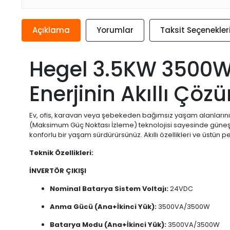
Açıklama
Yorumlar
Taksit Seçenekler
Hegel 3.5KW 3500W T
Enerjinin Akıllı Çö
Ev, ofis, karavan veya şebekeden bağımsız yaşam alanlarınız
(Maksimum Güç Noktası İzleme) teknolojisi sayesinde güneş pa
konforlu bir yaşam sürdürürsünüz. Akıllı özellikleri ve üstün 
Teknik Özellikleri:
İNVERTÖR ÇIKIŞI
Nominal Batarya Sistem Voltajı:
24VDC
Anma Gücü (Ana+İkinci Yük):
3500VA/3500W
Batarya Modu (Ana+İkinci Yük):
3500VA/3500W