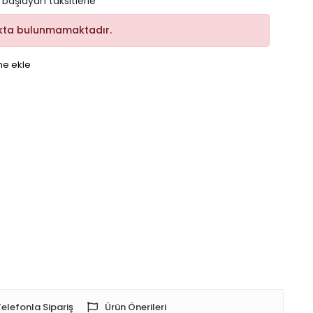
 başlayan taksitlerle
kta bulunmamaktadır.
me ekle
Telefonla Sipariş
Ürün Önerileri