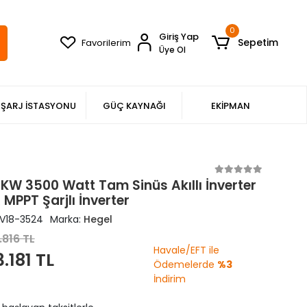
0
Giriş Yap
Sepetim
Favorilerim
Üye Ol
ŞARJ İSTASYONU
GÜÇ KAYNAĞI
EKİPMAN
5KW 3500 Watt Tam Sinüs Akıllı İnverter
MPPT Şarjlı İnverter
V18-3524
Marka:
Hegel
.816 TL
Havale/EFT ile
3.181 TL
Ödemelerde
%3
İndirim