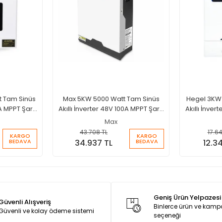
t Tam Sinüs
Max 5KW 5000 Watt Tam Sinüs
Hegel 3KW 
A MPPT Şarjlı
Akıllı İnverter 48V 100A MPPT Şarjlı
Akıllı İnver
İnverter
Max
43.708 TL
17.64
KARGO
KARGO
BEDAVA
BEDAVA
34.937 TL
12.3
Geniş Ürün Yelpazesi
Güvenli Alışveriş
Binlerce ürün ve kam
Güvenli ve kolay ödeme sistemi
seçeneği