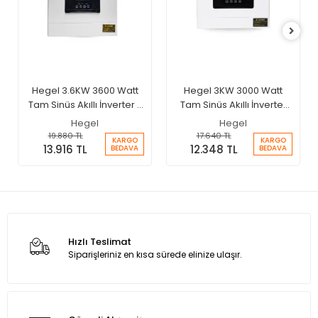
Hegel 3.6KW 3600 Watt
Hegel 3KW 3000 Watt
Tam Sinüs Akıllı İnverter -
Tam Sinüs Akıllı İnverter
MPPT 24 Volt 100A Şarjlı
24V 100A MPPT Şarjlı
Hegel
Hegel
İnverter
İnverter
19.880 TL
17.640 TL
KARGO
KARGO
13.916 TL
12.348 TL
BEDAVA
BEDAVA
Hızlı Teslimat
Siparişleriniz en kısa sürede elinize ulaşır.