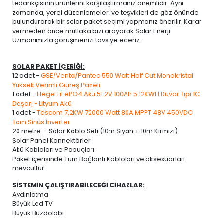
tedarikçisinin ürünlerini karşılaştırmanız önemlidir. Aynı
zamanda, yerel düzenlemeleri ve teşvikleri de göz önünde
bulundurarak bir solar paket seçimi yapmanız önerilir. Karar
vermeden önce mutlaka bizi arayarak Solar Enerji
Uzmanımızla görüşmenizi tavsiye ederiz.
SOLAR PAKET İÇERİĞİ:
12 adet -
GSE/Venta/Pantec 550 Watt Half Cut Monokristal
Yüksek Verimli Güneş Paneli
1 adet -
Hegel LiFePO4 Akü 51.2V 100Ah 5.12KWH Duvar Tipi 1C
Deşarj - Lityum Akü
1 adet -
Tescom 7.2KW 72000 Watt 80A MPPT 48V 450VDC
Tam Sinüs İnverter
20 metre - Solar Kablo Seti (10m Siyah + 10m Kırmızı)
Solar Panel Konnektörleri
Akü Kabloları ve Papuçları
Paket içerisinde Tüm Bağlantı Kabloları ve aksesuarları
mevcuttur
SİSTEMİN ÇALIŞTIRABİLECEĞİ CİHAZLAR:
Aydınlatma
Büyük Led TV
Büyük Buzdolabı