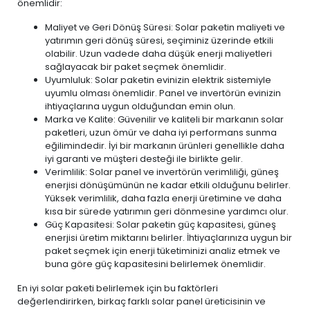
önemlidir:
Maliyet ve Geri Dönüş Süresi: Solar paketin maliyeti ve
yatırımın geri dönüş süresi, seçiminiz üzerinde etkili
olabilir. Uzun vadede daha düşük enerji maliyetleri
sağlayacak bir paket seçmek önemlidir.
Uyumluluk: Solar paketin evinizin elektrik sistemiyle
uyumlu olması önemlidir. Panel ve invertörün evinizin
ihtiyaçlarına uygun olduğundan emin olun.
Marka ve Kalite: Güvenilir ve kaliteli bir markanın solar
paketleri, uzun ömür ve daha iyi performans sunma
eğilimindedir. İyi bir markanın ürünleri genellikle daha
iyi garanti ve müşteri desteği ile birlikte gelir.
Verimlilik: Solar panel ve invertörün verimliliği, güneş
enerjisi dönüşümünün ne kadar etkili olduğunu belirler.
Yüksek verimlilik, daha fazla enerji üretimine ve daha
kısa bir sürede yatırımın geri dönmesine yardımcı olur.
Güç Kapasitesi: Solar paketin güç kapasitesi, güneş
enerjisi üretim miktarını belirler. İhtiyaçlarınıza uygun bir
paket seçmek için enerji tüketiminizi analiz etmek ve
buna göre güç kapasitesini belirlemek önemlidir.
En iyi solar paketi belirlemek için bu faktörleri
değerlendirirken, birkaç farklı solar panel üreticisinin ve