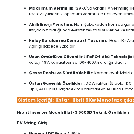
Maksimum Verimlilik:
%97.6'ya varan PV verimliliği i
tek fazlı yüklerinizi optimum verimlilikle besleyebilirsini
Akıllı Enerji Yönetimi:
Hem şebekeden hem de güneş pan
ihtiyacınız olduğunda evinizin tek fazlı yüklerine kesintis
Kolay Kurulum ve Kompakt Tasarım:
"Hepsi Bir Ar
Ağırlığı sadece 32kg'dır.
Uzun Ömürlü ve Güvenilir LiFePO4 Akü Teknolojisi
voltajı 48V, kapasitesi ise 100-400Ah aralığındadır.
Çevre Dostu ve Sürdürülebilir:
Karbon ayak izinizi a
Üstün Güvenlik Özellikleri:
DC Anahtarı (Bipolar DC,
Tip II, AC Tip III),Kaçak Akım Koruması ve AC Kısa Devr
Sistem İçeriği: Kstar Hibrit 5Kw Monofaze çıkı
Hibrit İnverter Modeli BluE-S 5000D Teknik Özellikleri:
PV String Girişi
Nominal DC Gücü:
5800V