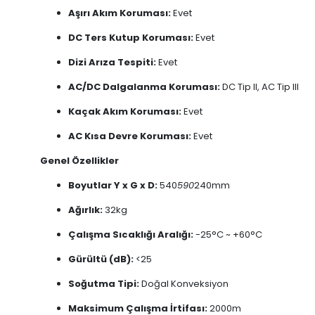
Aşırı Akım Koruması:
Evet
DC Ters Kutup Koruması:
Evet
Dizi Arıza Tespiti:
Evet
AC/DC Dalgalanma Koruması:
DC Tip II, AC Tip III
Kaçak Akım Koruması:
Evet
AC Kısa Devre Koruması:
Evet
Genel Özellikler
Boyutlar Y x G x D:
540
590
240mm
Ağırlık:
32kg
Çalışma Sıcaklığı Aralığı:
-25°C ~ +60°C
Gürültü (dB):
<25
Soğutma Tipi:
Doğal Konveksiyon
Maksimum Çalışma İrtifası:
2000m