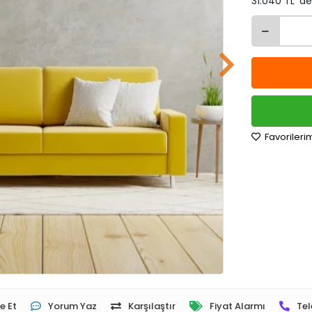
31.040 TL 'de
Favorileri
e Et
Yorum Yaz
Karşılaştır
Fiyat Alarmı
Tel