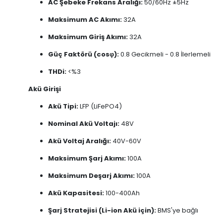
AC Şebeke Frekans Aralığı:
50/60Hz ±5Hz
Maksimum AC Akımı:
32A
Maksimum Giriş Akımı:
32A
Güç Faktörü (cosφ):
0.8 Gecikmeli - 0.8 İlerlemeli
THDi:
<%3
Akü Girişi
Akü Tipi:
LFP (LiFePO4)
Nominal Akü Voltajı:
48V
Akü Voltaj Aralığı:
40V-60V
Maksimum Şarj Akımı:
100A
Maksimum Deşarj Akımı:
100A
Akü Kapasitesi:
100-400Ah
Şarj Stratejisi (Li-ion Akü için):
BMS'ye bağlı