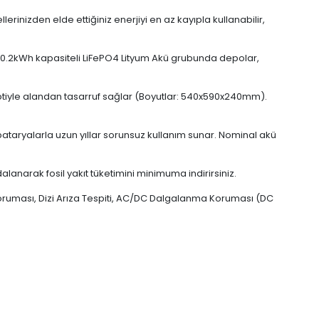
rinizden elde ettiğiniz enerjiyi en az kayıpla kullanabilir,
10.2kWh kapasiteli LiFePO4 Lityum Akü grubunda depolar,
ptiyle alandan tasarruf sağlar (Boyutlar: 540x590x240mm).
 bataryalarla uzun yıllar sorunsuz kullanım sunar. Nominal akü
anarak fosil yakıt tüketimini minimuma indirirsiniz.
oruması, Dizi Arıza Tespiti, AC/DC Dalgalanma Koruması (DC