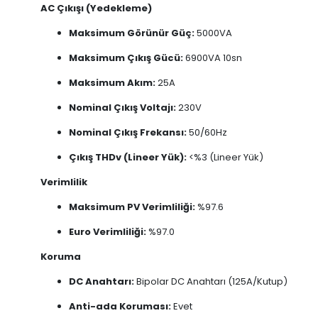
AC Çıkışı (Yedekleme)
Maksimum Görünür Güç:
5000VA
Maksimum Çıkış Gücü:
6900VA 10sn
Maksimum Akım:
25A
Nominal Çıkış Voltajı:
230V
Nominal Çıkış Frekansı:
50/60Hz
Çıkış THDv (Lineer Yük):
<%3 (Lineer Yük)
Verimlilik
Maksimum PV Verimliliği:
%97.6
Euro Verimliliği:
%97.0
Koruma
DC Anahtarı:
Bipolar DC Anahtarı (125A/Kutup)
Anti-ada Koruması:
Evet