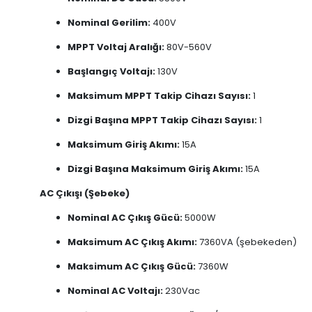
Nominal Gerilim:
400V
MPPT Voltaj Aralığı:
80V-560V
Başlangıç Voltajı:
130V
Maksimum MPPT Takip Cihazı Sayısı:
1
Dizgi Başına MPPT Takip Cihazı Sayısı:
1
Maksimum Giriş Akımı:
15A
Dizgi Başına Maksimum Giriş Akımı:
15A
AC Çıkışı (Şebeke)
Nominal AC Çıkış Gücü:
5000W
Maksimum AC Çıkış Akımı:
7360VA (şebekeden)
Maksimum AC Çıkış Gücü:
7360W
Nominal AC Voltajı:
230Vac