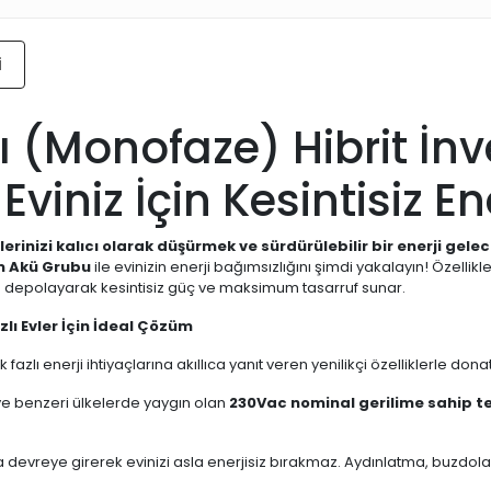
i
 (Monofaze) Hibrit İnv
Eviniz İçin Kesintisiz 
tlerinizi kalıcı olarak düşürmek ve sürdürülebilir bir enerji ge
m Akü Grubu
ile evinizin enerji bağımsızlığını şimdi yakalayın! Özellikl
de depolayarak kesintisiz güç ve maksimum tasarruf sunar.
ı Evler İçin İdeal Çözüm
ı enerji ihtiyaçlarına akıllıca yanıt veren yenilikçi özelliklerle donatı
ve benzeri ülkelerde yaygın olan
230Vac nominal gerilime sahip tek
a devreye girerek evinizi asla enerjisiz bırakmaz. Aydınlatma, buzdolabı