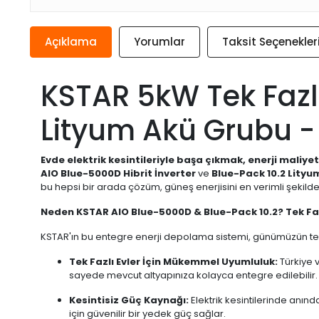
Açıklama
Yorumlar
Taksit Seçenekler
KSTAR 5kW Tek Fazlı
Lityum Akü Grubu - 
Evde elektrik kesintileriyle başa çıkmak, enerji maliye
AIO Blue-5000D Hibrit İnverter
ve
Blue-Pack 10.2 Lityu
bu hepsi bir arada çözüm, güneş enerjisini en verimli şekil
Neden KSTAR AIO Blue-5000D & Blue-Pack 10.2? Tek Fazl
KSTAR'ın bu entegre enerji depolama sistemi, günümüzün tek fazl
Tek Fazlı Evler İçin Mükemmel Uyumluluk:
Türkiye 
sayede mevcut altyapınıza kolayca entegre edilebilir.
Kesintisiz Güç Kaynağı:
Elektrik kesintilerinde anınd
için güvenilir bir yedek güç sağlar.