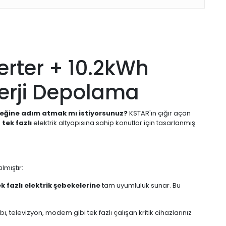
erter + 10.2kWh
Enerji Depolama
leceğine adım atmak mı istiyorsunuz?
KSTAR'ın çığır açan
e
tek fazlı
elektrik altyapısına sahip konutlar için tasarlanmış
lmıştır:
 fazlı elektrik şebekelerine
tam uyumluluk sunar. Bu
, televizyon, modem gibi tek fazlı çalışan kritik cihazlarınız