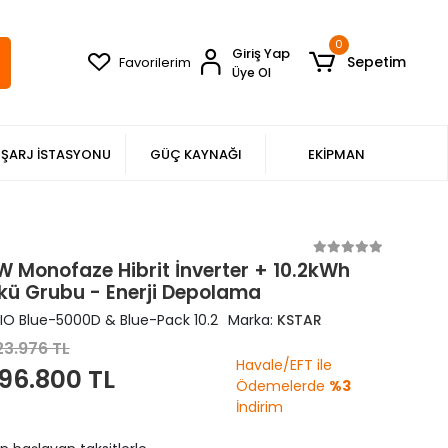
0
Giriş Yap
Sepetim
Favorilerim
Üye Ol
ŞARJ İSTASYONU
GÜÇ KAYNAĞI
EKİPMAN
W Monofaze Hibrit İnverter + 10.2kWh
kü Grubu - Enerji Depolama
IO Blue-5000D & Blue-Pack 10.2
Marka:
KSTAR
23.976 TL
Havale/EFT ile
96.800 TL
Ödemelerde
%3
İndirim