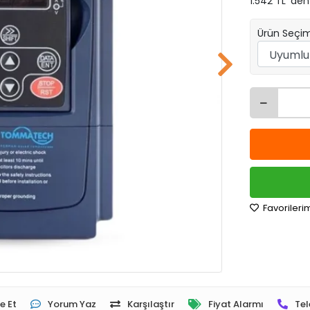
1.542 TL 'den
Ürün Seçim
Favorileri
e Et
Yorum Yaz
Karşılaştır
Fiyat Alarmı
Tel