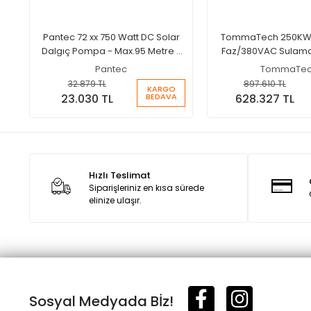
Pantec 72 xx 750 Watt DC Solar
TommaTech 250KW
Dalgıç Pompa - Max.95 Metre -
Faz/380VAC Sulam
Max.4.5 Ton Su
İnverteri
Pantec
TommaTe
32.879 TL
897.610 TL
KARGO
BEDAVA
23.030 TL
628.327 TL
Hızlı Teslimat
Siparişleriniz en kısa sürede
elinize ulaşır.
Sosyal Medyada Bİz!