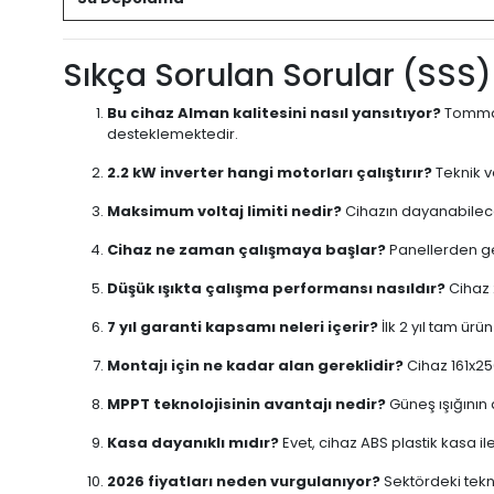
Sıkça Sorulan Sorular (SSS)
Bu cihaz Alman kalitesini nasıl yansıtıyor?
TommaTe
desteklemektedir.
2.2 kW inverter hangi motorları çalıştırır?
Teknik v
Maksimum voltaj limiti nedir?
Cihazın dayanabilece
Cihaz ne zaman çalışmaya başlar?
Panellerden ge
Düşük ışıkta çalışma performansı nasıldır?
Cihaz 
7 yıl garanti kapsamı neleri içerir?
İlk 2 yıl tam ürü
Montajı için ne kadar alan gereklidir?
Cihaz 161x25
MPPT teknolojisinin avantajı nedir?
Güneş ışığının
Kasa dayanıklı mıdır?
Evet, cihaz ABS plastik kasa il
2026 fiyatları neden vurgulanıyor?
Sektördeki tekno