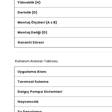
Yükseklik (H)
Derinlik (D)
Montaj Ölçüleri (A x B)
Montaj Deliği (D)
Garanti Süresi
Kullanım Alanları Tablosu
Uygulama Alanı
Tarımsal Sulama
Dalgıç Pompa Sistemleri
Hayvancılık
Su Depolama