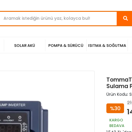
SOLAR AKÜ
POMPA & SÜRÜCÜ
ISITMA & SOĞUTMA
TommaTe
Sulama P
Ürün Kodu:
S
21
%30
1
KARGO
BEDAVA