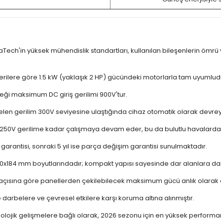
ch'in yüksek mühendislik standartları, kullanılan bileşenlerin ömrü ve 7
erilere göre 1.5 kW (yaklaşık 2 HP) gücündeki motorlarla tam uyumlud
ği maksimum DC giriş gerilimi 900V'tur.
len gerilim 300V seviyesine ulaştığında cihaz otomatik olarak devrey
250V gerilime kadar çalışmaya devam eder, bu da bulutlu havalarda 
n garantisi, sonraki 5 yıl ise parça değişim garantisi sunulmaktadır.
0x184 mm boyutlarındadır; kompakt yapısı sayesinde dar alanlara dah
 açısına göre panellerden çekilebilecek maksimum gücü anlık olarak op
e darbelere ve çevresel etkilere karşı koruma altına alınmıştır.
lojik gelişmelere bağlı olarak, 2026 sezonu için en yüksek performansl