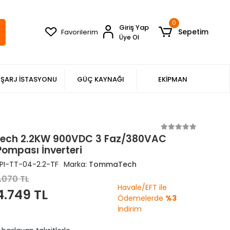
0
Giriş Yap
Sepetim
Favorilerim
Üye Ol
ŞARJ İSTASYONU
GÜÇ KAYNAĞI
EKİPMAN
ch 2.2KW 900VDC 3 Faz/380VAC
ompası İnverteri
PI-TT-04-2.2-TF
Marka:
TommaTech
.070 TL
Havale/EFT ile
4.749 TL
Ödemelerde
%3
İndirim