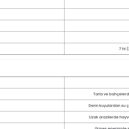
7 Yıl 
Tarla ve bahçelerd
Derin kuyulardan su çe
Uzak arazilerde hayva
Güneş enerjisiyle 