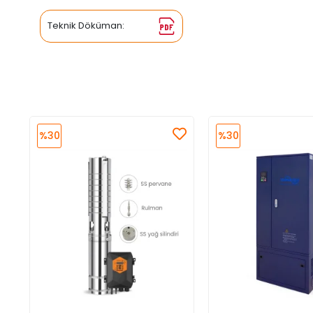
Teknik Döküman:
%30
%30