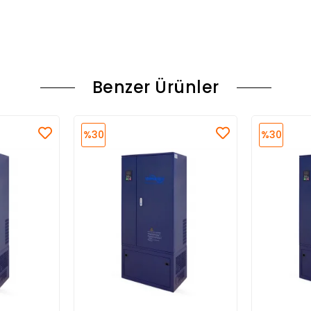
Benzer Ürünler
%30
%30