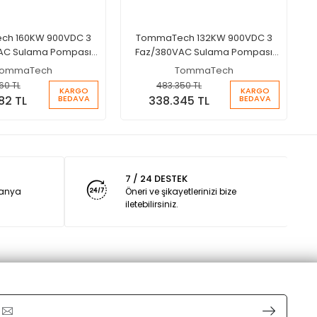
h 160KW 900VDC 3
TommaTech 132KW 900VDC 3
AC Sulama Pompası
Faz/380VAC Sulama Pompası
İnverteri
İnverteri
ommaTech
TommaTech
60 TL
483.350 TL
KARGO
KARGO
BEDAVA
BEDAVA
82 TL
338.345 TL
7 / 24 DESTEK
panya
Öneri ve şikayetlerinizi bize
iletebilirsiniz.