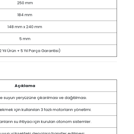
250 mm
184 mm
148 mm x 240 mm
5 mm
(2 Yıl Ürün + 5 Yıl Parça Garantisi)
Açıklama
e suyun yeryüzüne çıkarılması ve dağıtılması.
kmek için kullanılan 3 fazlı motorların yönetimi.
nların su ihtiyacı için kurulan otonom sistemler.
suyun yüksekteki depolara transfer edilmesi.