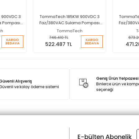
 900VDC 3
TommaTech 185KW 900VDC 3
TommaTec
a Pompası
Faz/380VAC Sulama Pompası
Faz/380V
İnverteri
ch
TommaTech
T
746.410 TL
673.2
KARGO
KARGO
BEDAVA
BEDAVA
522.487 TL
471.2
Geniş Ürün Yelpazesi
Güvenli Alışveriş
Binlerce ürün ve kam
Güvenli ve kolay ödeme sistemi
seçeneği
E-bülten Abonelik