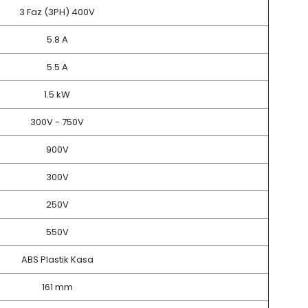
3 Faz (3PH) 400V
5.8 A
5.5 A
1.5 kW
300V - 750V
900V
300V
250V
550V
ABS Plastik Kasa
161 mm