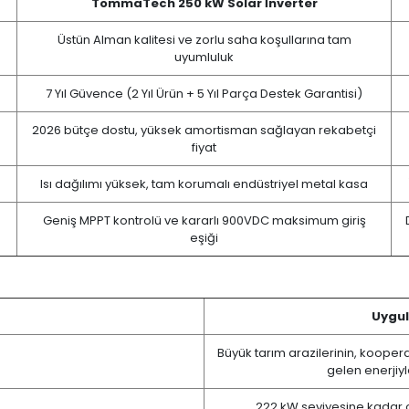
TommaTech 250 kW Solar İnverter
Üstün Alman kalitesi ve zorlu saha koşullarına tam
uyumluluk
7 Yıl Güvence (2 Yıl Ürün + 5 Yıl Parça Destek Garantisi)
2026 bütçe dostu, yüksek amortisman sağlayan rekabetçi
fiyat
Isı dağılımı yüksek, tam korumalı endüstriyel metal kasa
Geniş MPPT kontrolü ve kararlı 900VDC maksimum giriş
eşiği
Uygul
Büyük tarım arazilerinin, kooper
gelen enerjiyl
222 kW seviyesine kadar o