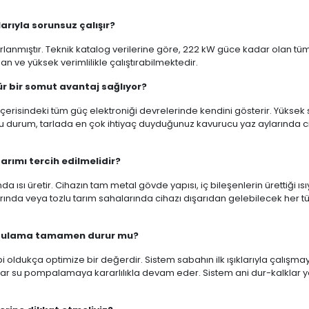
rıyla sorunsuz çalışır?
arlanmıştır. Teknik katalog verilerine göre, 222 kW güce kadar olan tü
ve yüksek verimlilikle çalıştırabilmektedir.
ür bir somut avantaj sağlıyor?
içerisindeki tüm güç elektroniği devrelerinde kendini gösterir. Yüksek 
r. Bu durum, tarlada en çok ihtiyaç duyduğunuz kavurucu yaz aylarında c
arımı tercih edilmelidir?
 ısı üretir. Cihazın tam metal gövde yapısı, iç bileşenlerin ürettiği ısıy
arında veya tozlu tarım sahalarında cihazı dışarıdan gelebilecek her tü
e sulama tamamen durur mu?
 oldukça optimize bir değerdir. Sistem sabahın ilk ışıklarıyla çalışm
dar su pompalamaya kararlılıkla devam eder. Sistem ani dur-kalklar