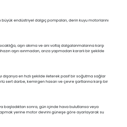
m büyük endüstriyel dalgıç pompaları, derin kuyu motorlarını
sıcaklığa, aşırı akıma ve ani voltaj dalgalanmalarına karşı
ihazın aşırı ısınmadan, arıza yapmadan kararlı bir şekilde
ı dışarıya en hızlı şekilde ileterek pasif bir soğutma sağlar
rlü sert darbe, kemirgen hasarı ve çevre şartlarına karşı bir
aya başladıktan sonra, gün içinde hava bulutlansa veya
 yapmak yerine motor devrini güneşe göre ayarlayarak su