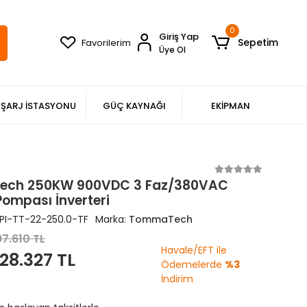
0
Giriş Yap
Sepetim
Favorilerim
Üye Ol
ŞARJ İSTASYONU
GÜÇ KAYNAĞI
EKİPMAN
ch 250KW 900VDC 3 Faz/380VAC
ompası İnverteri
PI-TT-22-250.0-TF
Marka:
TommaTech
7.610 TL
Havale/EFT ile
28.327 TL
Ödemelerde
%3
İndirim