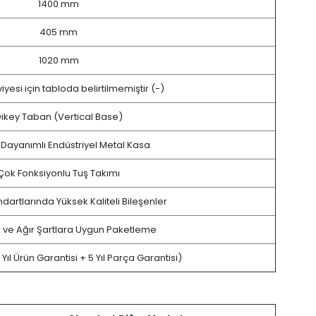
1400 mm
405 mm
1020 mm
iyesi için tabloda belirtilmemiştir (-)
ikey Taban (Vertical Base)
Dayanımlı Endüstriyel Metal Kasa
Çok Fonksiyonlu Tuş Takımı
artlarında Yüksek Kaliteli Bileşenler
r ve Ağır Şartlara Uygun Paketleme
2 Yıl Ürün Garantisi + 5 Yıl Parça Garantisi)