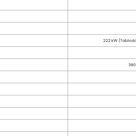
222 kW (Tabloda
380