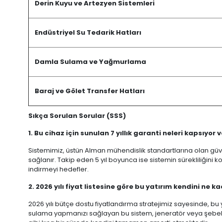
Derin Kuyu ve Artezyen Sistemleri
Endüstriyel Su Tedarik Hatları
Damla Sulama ve Yağmurlama
Baraj ve Gölet Transfer Hatları
Sıkça Sorulan Sorular (SSS)
1. Bu cihaz için sunulan 7 yıllık garanti neleri kapsıyor v
Sistemimiz, üstün Alman mühendislik standartlarına olan güven
sağlanır. Takip eden 5 yıl boyunca ise sistemin sürekliliğini
indirmeyi hedefler.
2. 2026 yılı fiyat listesine göre bu yatırım kendini ne
2026 yılı bütçe dostu fiyatlandırma stratejimiz sayesinde, bu
sulama yapmanızı sağlayan bu sistem, jeneratör veya şebeke e