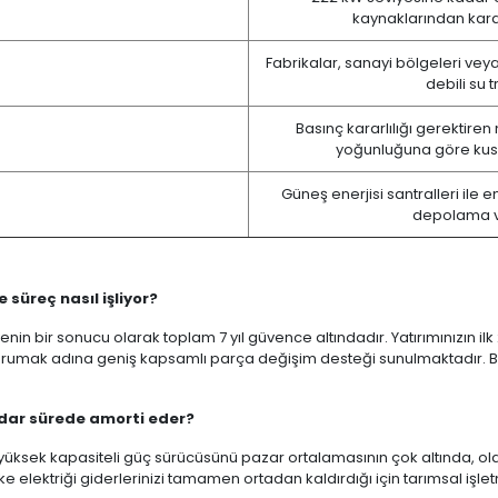
kaynaklarından karar
Fabrikalar, sanayi bölgeleri veya 
debili su t
Basınç kararlılığı gerektir
yoğunluğuna göre kusu
Güneş enerjisi santralleri ile 
depolama ve 
e süreç nasıl işliyor?
in bir sonucu olarak toplam 7 yıl güvence altındadır. Yatırımınızın ilk
 korumak adına geniş kapsamlı parça değişim desteği sunulmaktadır. Bu 
 kadar sürede amorti eder?
 yüksek kapasiteli güç sürücüsünü pazar ortalamasının çok altında, olduk
lektriği giderlerinizi tamamen ortadan kaldırdığı için tarımsal işlet