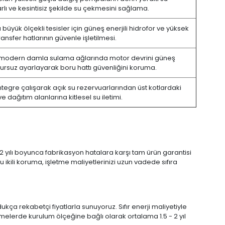
lı ve kesintisiz şekilde su çekmesini sağlama.
büyük ölçekli tesisler için güneş enerjili hidrofor ve yüksek
ransfer hatlarının güvenle işletilmesi.
en modern damla sulama ağlarında motor devrini güneş
rsuz ayarlayarak boru hattı güvenliğini koruma.
entegre çalışarak açık su rezervuarlarından üst kotlardaki
dağıtım alanlarına kitlesel su iletimi.
 2 yılı boyunca fabrikasyon hatalara karşı tam ürün garantisi
ikili koruma, işletme maliyetlerinizi uzun vadede sıfıra
ça rekabetçi fiyatlarla sunuyoruz. Sıfır enerji maliyetiyle
melerde kurulum ölçeğine bağlı olarak ortalama 1.5 - 2 yıl