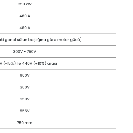
250 kW
460 A
480 A
ki genel sütun başlığına göre motor gücü)
300V - 750V
V (-15%) ile 440V (+10%) arası
900V
300V
250V
555V
750 mm