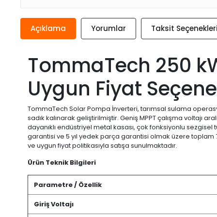
Açıklama
Yorumlar
Taksit Seçenekler
TommaTech 250 kW 
Uygun Fiyat Seçene
TommaTech Solar Pompa İnverteri, tarımsal sulama operasyo
sadık kalınarak geliştirilmiştir. Geniş MPPT çalışma voltajı a
dayanıklı endüstriyel metal kasası, çok fonksiyonlu sezgisel tuş
garantisi ve 5 yıl yedek parça garantisi olmak üzere toplam 7
ve uygun fiyat politikasıyla satışa sunulmaktadır.
Ürün Teknik Bilgileri
Parametre / Özellik
Giriş Voltajı