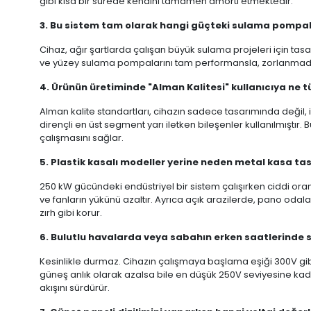
gibi kısa bir sürede kendini tamamen amorti etmektedir.
3. Bu sistem tam olarak hangi güçteki sulama pompala
Cihaz, ağır şartlarda çalışan büyük sulama projeleri için tas
ve yüzey sulama pompalarını tam performansla, zorlanmadan 
4. Ürünün üretiminde "Alman Kalitesi" kullanıcıya ne t
Alman kalite standartları, cihazın sadece tasarımında değil, 
dirençli en üst segment yarı iletken bileşenler kullanılmıştı
çalışmasını sağlar.
5. Plastik kasalı modeller yerine neden metal kasa tas
250 kW gücündeki endüstriyel bir sistem çalışırken ciddi oranda
ve fanların yükünü azaltır. Ayrıca açık arazilerde, pano odal
zırh gibi korur.
6. Bulutlu havalarda veya sabahın erken saatlerind
Kesinlikle durmaz. Cihazın çalışmaya başlama eşiği 300V gibi
güneş anlık olarak azalsa bile en düşük 250V seviyesine ka
akışını sürdürür.