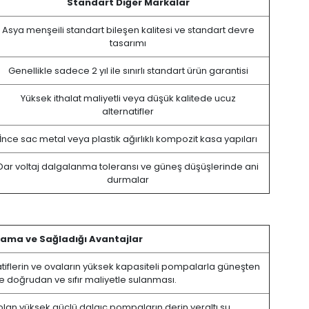
Standart Diğer Markalar
Asya menşeili standart bileşen kalitesi ve standart devre
tasarımı
Genellikle sadece 2 yıl ile sınırlı standart ürün garantisi
Yüksek ithalat maliyetli veya düşük kalitede ucuz
alternatifler
İnce sac metal veya plastik ağırlıklı kompozit kasa yapıları
Dar voltaj dalgalanma toleransı ve güneş düşüşlerinde ani
durmalar
ama ve Sağladığı Avantajlar
atiflerin ve ovaların yüksek kapasiteli pompalarla güneşten
e doğrudan ve sıfır maliyetle sulanması.
lan yüksek güçlü dalgıç pompaların derin yeraltı su