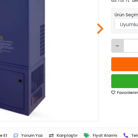
65.713 TL 'de
Ürün Seçim
Favorileri
e Et
Yorum Yaz
Karşılaştır
Fiyat Alarmı
Tel