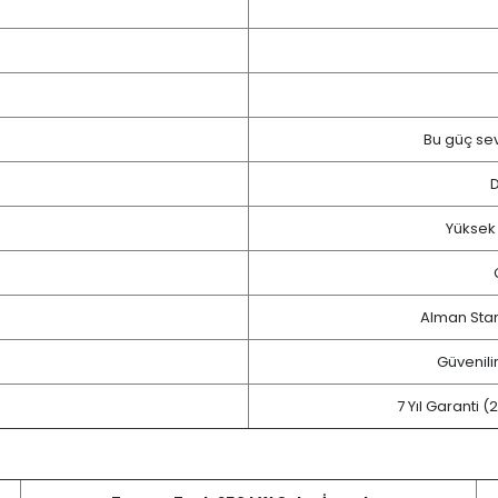
Bu güç sev
D
Yüksek 
Alman Stand
Güvenili
7 Yıl Garanti (