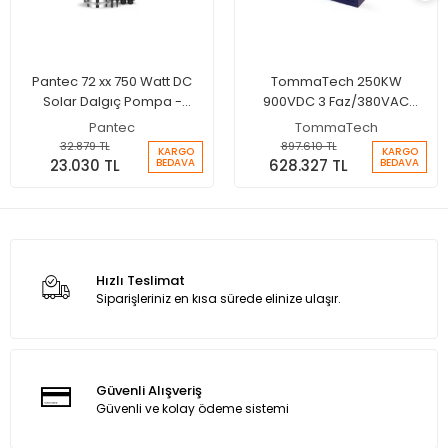
Pantec 72 xx 750 Watt DC
TommaTech 250KW
Solar Dalgıç Pompa -
900VDC 3 Faz/380VAC
Max.95 Metre - Max.4.5 Ton
Sulama Pompası İnverteri
Pantec
TommaTech
Su
32.879 TL
897.610 TL
KARGO
KARGO
23.030 TL
628.327 TL
BEDAVA
BEDAVA
Hızlı Teslimat
Siparişleriniz en kısa sürede elinize ulaşır.
Güvenli Alışveriş
Güvenli ve kolay ödeme sistemi