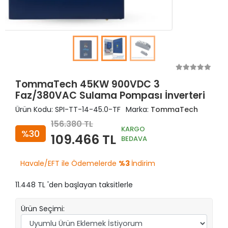
TommaTech 45KW 900VDC 3
Faz/380VAC Sulama Pompası İnverteri
Ürün Kodu:
SPI-TT-14-45.0-TF
Marka:
TommaTech
156.380 TL
KARGO
%30
109.466 TL
BEDAVA
Havale/EFT ile Ödemelerde
%3
İndirim
11.448 TL 'den başlayan taksitlerle
Ürün Seçimi: