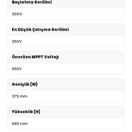
Başlatma Gerilimi
300V
En Düşük Çalışma Gerilimi
250V
Önerilen MPPT Voltajı
550V
Genişlik (W)
375 mm
Yükseklik (H)
580 mm