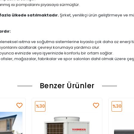
lanmış ısı pompalarını piyasaya sürmüştür.
fazla ülkede satılmaktadır.
Şirket, yenilikçi ürün geliştirmeye v
ardır:
leneksel ısıtma ve soğutma sistemlerine kıyasla çok daha az enerji tü
yonlarını azaltarak çevreyi korumaya yardımcı olur.
oyunca evinizde veya işyerinizde konforlu bir ortam sağlar.
ofisler, mağazalar, fabrikalar ve spor salonları dahil olmak üzere çeşitl
Benzer Ürünler
%30
%30