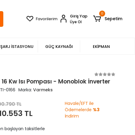
0
Giriş Yap
Sepetim
Favorilerim
Üye Ol
ŞARJ İSTASYONU
GÜÇ KAYNAĞI
EKİPMAN
16 Kw Isı Pompası - Monoblok İnverter
TI-0166
Marka:
Varmeks
Havale/EFT ile
00.790 TL
Ödemelerde
%3
10.553 TL
İndirim
en başlayan taksitlerle