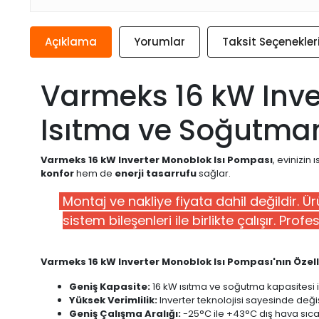
Açıklama
Yorumlar
Taksit Seçenekler
Varmeks 16 kW Inve
Isıtma ve Soğutman
Varmeks 16 kW Inverter Monoblok Isı Pompası
, evinizin
konfor
hem de
enerji tasarrufu
sağlar.
Montaj ve nakliye fiyata dahil değildir. Ü
sistem bileşenleri ile birlikte çalışır. Pro
Varmeks 16 kW Inverter Monoblok Isı Pompası'nın Özelli
Geniş Kapasite:
16 kW ısıtma ve soğutma kapasitesi il
Yüksek Verimlilik:
Inverter teknolojisi sayesinde değ
Geniş Çalışma Aralığı:
-25°C ile +43°C dış hava sıcak