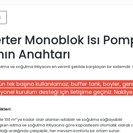
i
rter Monoblok Isı Pomp
ın Anahtarı
 ısıtma ve soğutma ihtiyacını en verimli şekilde karşılayan bir sistemdir.
rün tek başına kullanılamaz; buffer tank, boyler, g
fesyonel kurulum desteği için iletişime geçiniz. Nakli
kleri:
e 100 m²'ye kadar olan alanları ısıtabilir ve soğutma sağlayabilir.
işken ısıtma ve soğutma ihtiyacına göre kapasitesini otomatik olarak 
lığı aralığında çalışabilir, her mevsim konforlu bir ortam sunar.