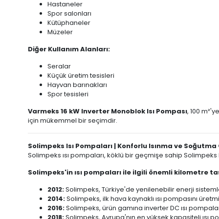
Hastaneler
Spor salonları
Kütüphaneler
Müzeler
Diğer Kullanım Alanları:
Seralar
Küçük üretim tesisleri
Hayvan barınakları
Spor tesisleri
Varmeks 16 kW Inverter Monoblok Isı Pompası
, 100 m²'y
için mükemmel bir seçimdir.
Solimpeks Isı Pompaları | Konforlu Isınma ve Soğutma
Solimpeks ısı pompaları, köklü bir geçmişe sahip Solimpeks Müh
Solimpeks'in ısı pompaları ile ilgili önemli kilometre taş
2012:
Solimpeks, Türkiye'de yenilenebilir enerji sistemler
2014:
Solimpeks, ilk hava kaynaklı ısı pompasını üretmiş
2016:
Solimpeks, ürün gamına inverter DC ısı pompaları
2018:
Solimpeks, Avrupa'nın en yüksek kapasiteli ısı po