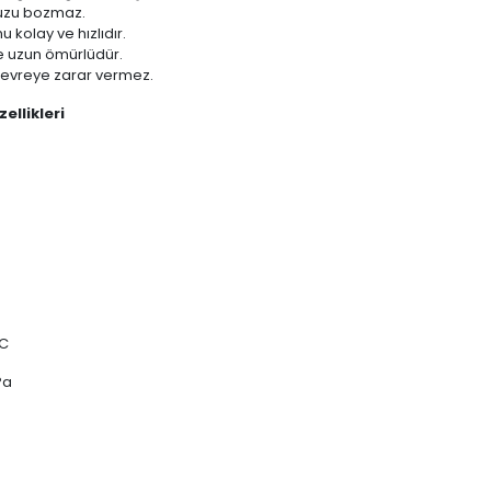
nuzu bozmaz.
kolay ve hızlıdır.
e uzun ömürlüdür.
 çevreye zarar vermez.
ellikleri
°C
Pa