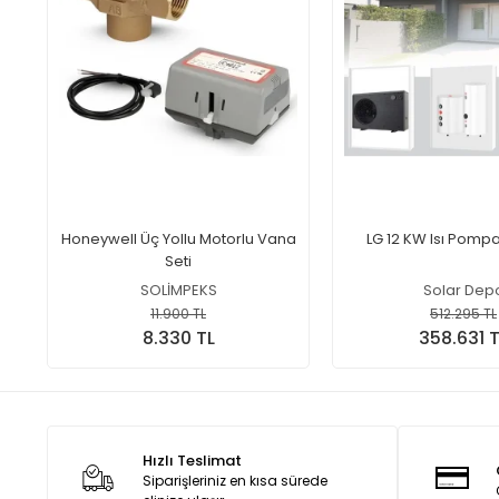
Honeywell Üç Yollu Motorlu Vana
LG 12 KW Isı Pompa
Seti
SOLİMPEKS
Solar Dep
11.900 TL
512.295 TL
8.330 TL
358.631 T
Hızlı Teslimat
Siparişleriniz en kısa sürede