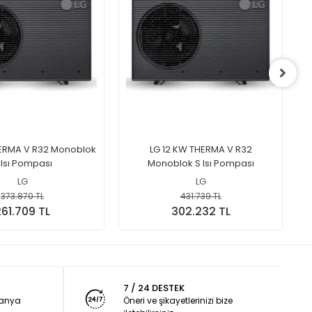
ERMA V R32 Monoblok
LG 12 KW THERMA V R32
 Isı Pompası
Monoblok S Isı Pompası
LG
LG
373.870 TL
431.739 TL
61.709 TL
302.232 TL
7 / 24 DESTEK
panya
Öneri ve şikayetlerinizi bize