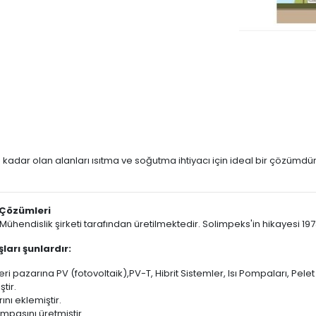
e kadar olan alanları ısıtma ve soğutma ihtiyacı için ideal bir çözümdü
 Çözümleri
endislik şirketi tarafından üretilmektedir. Solimpeks'in hikayesi 1973 
ları şunlardır:
i pazarına PV (fotovoltaik),PV-T, Hibrit Sistemler, Isı Pompaları, Pelet 
tir.
nı eklemiştir.
mpasını üretmiştir.