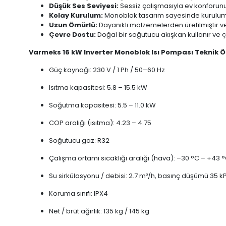
Düşük Ses Seviyesi:
Sessiz çalışmasıyla ev konforu
Kolay Kurulum:
Monoblok tasarım sayesinde kurulumu 
Uzun Ömürlü:
Dayanıklı malzemelerden üretilmiştir v
Çevre Dostu:
Doğal bir soğutucu akışkan kullanır ve
Varmeks 16 kW Inverter Monoblok Isı Pompası Teknik Öz
Güç kaynağı: 230 V / 1 Ph / 50–60 Hz
Isıtma kapasitesi: 5.8 – 15.5 kW
Soğutma kapasitesi: 5.5 – 11.0 kW
COP aralığı (ısıtma): 4.23 – 4.75
Soğutucu gaz: R32
Çalışma ortamı sıcaklığı aralığı (hava): –30 °C – +43 
Su sirkülasyonu / debisi: 2.7 m³/h, basınç düşümü 35 k
Koruma sınıfı: IPX4
Net / brüt ağırlık: 135 kg / 145 kg