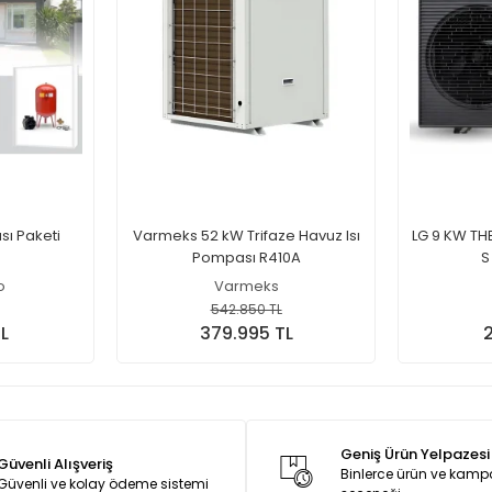
sı Paketi
Varmeks 52 kW Trifaze Havuz Isı
LG 9 KW TH
Pompası R410A
S
o
Varmeks
542.850 TL
L
379.995 TL
2
Geniş Ürün Yelpazesi
Güvenli Alışveriş
Binlerce ürün ve kam
Güvenli ve kolay ödeme sistemi