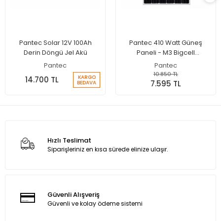
Pantec Solar 12V 100Ah
Pantec 410 Watt Güneş
Derin Döngü Jel Akü
Paneli - M3 Bigcell
Monokristal Solar Panel
Pantec
Pantec
10.850 TL
KARGO
14.700 TL
7.595 TL
BEDAVA
Hızlı Teslimat
Siparişleriniz en kısa sürede elinize ulaşır.
Güvenli Alışveriş
Güvenli ve kolay ödeme sistemi