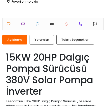
Favorilerime ekle
Açıklama
Yorumlar
Taksit Seçenekleri
15KW 20HP Dalgıç
Pompa Sürücüsü
380V Solar Pompa
İnverter
Tescom’un 15KW 20HP Dalgıç Pompa Sürücüsü, özellikle
güneş enerjisi ile çalışan sulama sistemleri için tasarlanmış