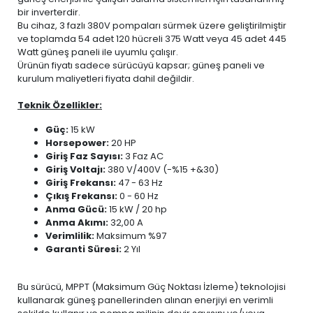
bir inverterdir.
Bu cihaz, 3 fazlı 380V pompaları sürmek üzere geliştirilmiştir
ve toplamda 54 adet 120 hücreli 375 Watt veya 45 adet 445
Watt güneş paneli ile uyumlu çalışır.
Ürünün fiyatı sadece sürücüyü kapsar; güneş paneli ve
kurulum maliyetleri fiyata dahil değildir.
Teknik Özellikler:
Güç:
15 kW
Horsepower:
20 HP
Giriş Faz Sayısı:
3 Faz AC
Giriş Voltajı:
380 V/400V (-%15 +&30)
Giriş Frekansı:
47 - 63 Hz
Çıkış Frekansı:
0 - 60 Hz
Anma Gücü:
15 kW / 20 hp
Anma Akımı:
32,00 A
Verimlilik:
Maksimum %97
Garanti Süresi:
2 Yıl
Bu sürücü, MPPT (Maksimum Güç Noktası İzleme) teknolojisi
kullanarak güneş panellerinden alınan enerjiyi en verimli