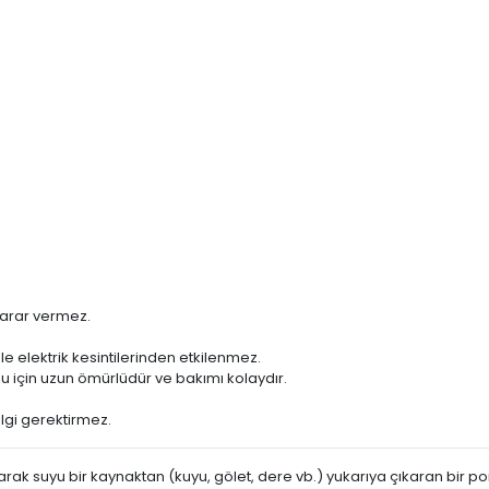
 zarar vermez.
e elektrik kesintilerinden etkilenmez.
u için uzun ömürlüdür ve bakımı kolaydır.
ilgi gerektirmez.
rak suyu bir kaynaktan (kuyu, gölet, dere vb.) yukarıya çıkaran bir po