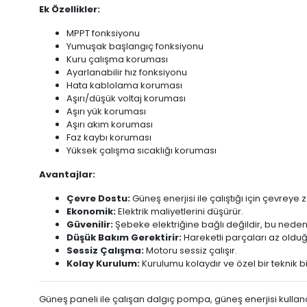
Ek Özellikler:
MPPT fonksiyonu
Yumuşak başlangıç fonksiyonu
Kuru çalışma koruması
Ayarlanabilir hız fonksiyonu
Hata kablolama koruması
Aşırı/düşük voltaj koruması
Aşırı yük koruması
Aşırı akım koruması
Faz kaybı koruması
Yüksek çalışma sıcaklığı koruması
Avantajlar:
Çevre Dostu:
Güneş enerjisi ile çalıştığı için çevreye
Ekonomik:
Elektrik maliyetlerini düşürür.
Güvenilir:
Şebeke elektriğine bağlı değildir, bu nedenl
Düşük Bakım Gerektirir:
Hareketli parçaları az olduğ
Sessiz Çalışma:
Motoru sessiz çalışır.
Kolay Kurulum:
Kurulumu kolaydır ve özel bir teknik b
Güneş paneli ile çalışan dalgıç pompa, güneş enerjisi kullana