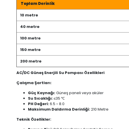
Toplam Derinlik
10 metre
40 metre
100 metre
150 metre
200 metre
AC/DC Güneş Enerjili Su Pompası Özellikleri
Çalışma Şartları:
Güç Kaynağı:
Güneş paneli veya aküler
Su Sıcaklığı:
≤35 ℃
PH Değeri:
6.5 ~ 8.0
Maksimum Daldırma Derinliği:
210 Metre
Teknik Özellikler: