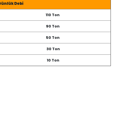
Günlük Debi
110 Ton
90 Ton
50 Ton
30 Ton
10 Ton