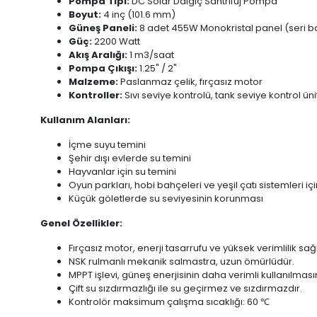
Pompa Tipi:
DC Solar Dalgıç Santrifüj Pompa
Boyut:
4 inç (101.6 mm)
Güneş Paneli:
8 adet 455W Monokristal panel (seri b
Güç:
2200 Watt
Akış Aralığı:
1 m3/saat
Pompa Çıkışı:
1.25" / 2"
Malzeme:
Paslanmaz çelik, fırçasız motor
Kontroller:
Sıvı seviye kontrolü, tank seviye kontrol üni
Kullanım Alanları:
İçme suyu temini
Şehir dışı evlerde su temini
Hayvanlar için su temini
Oyun parkları, hobi bahçeleri ve yeşil çatı sistemleri i
Küçük göletlerde su seviyesinin korunması
Genel Özellikler:
Fırçasız motor, enerji tasarrufu ve yüksek verimlilik sağ
NSK rulmanlı mekanik salmastra, uzun ömürlüdür.
MPPT işlevi, güneş enerjisinin daha verimli kullanılması
Çift su sızdırmazlığı ile su geçirmez ve sızdırmazdır.
Kontrolör maksimum çalışma sıcaklığı: 60 ℃