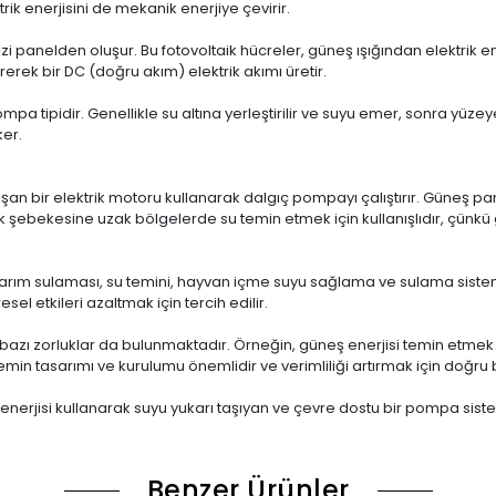
rik enerjisini de mekanik enerjiye çevirir.
i panelden oluşur. Bu fotovoltaik hücreler, güneş ışığından elektrik ene
erek bir DC (doğru akım) elektrik akımı üretir.
mpa tipidir. Genellikle su altına yerleştirilir ve suyu emer, sonra yüze
ker.
ışan bir elektrik motoru kullanarak dalgıç pompayı çalıştırır. Güneş p
rik şebekesine uzak bölgelerde su temin etmek için kullanışlıdır, çünkü g
tarım sulaması, su temini, hayvan içme suyu sağlama ve sulama sistemle
l etkileri azaltmak için tercih edilir.
bazı zorluklar da bulunmaktadır. Örneğin, güneş enerjisi temin etmek iç
temin tasarımı ve kurulumu önemlidir ve verimliliği artırmak için doğru
nerjisi kullanarak suyu yukarı taşıyan ve çevre dostu bir pompa siste
Benzer Ürünler