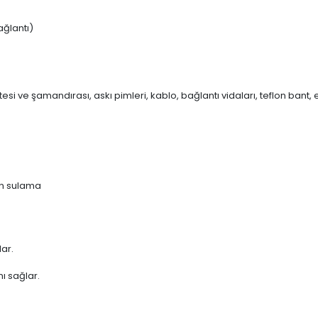
ağlantı)
tesi ve şamandırası, askı pimleri, kablo, bağlantı vidaları, teflon bant, 
çin sulama
lar.
nı sağlar.