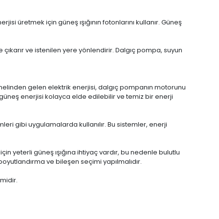
rjisi üretmek için güneş ışığının fotonlarını kullanır. Güneş
ye çıkarır ve istenilen yere yönlendirir. Dalgıç pompa, suyun
anelinden gelen elektrik enerjisi, dalgıç pompanın motorunu
üneş enerjisi kolayca elde edilebilir ve temiz bir enerji
ri gibi uygulamalarda kullanılır. Bu sistemler, enerji
in yeterli güneş ışığına ihtiyaç vardır, bu nedenle bulutlu
 boyutlandırma ve bileşen seçimi yapılmalıdır.
midir.