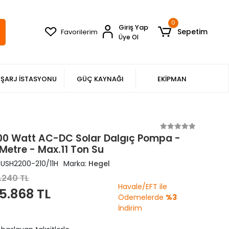
0
Giriş Yap
Sepetim
Favorilerim
Üye Ol
ŞARJ İSTASYONU
GÜÇ KAYNAĞI
EKİPMAN
00 Watt AC-DC Solar Dalgıç Pompa -
Metre - Max.11 Ton Su
USH2200-210/11H
Marka:
Hegel
.240 TL
Havale/EFT ile
5.868 TL
Ödemelerde
%3
İndirim