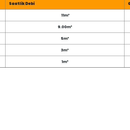
Saatlik Debi
11m³
9.00m³
5m³
3m³
1m³