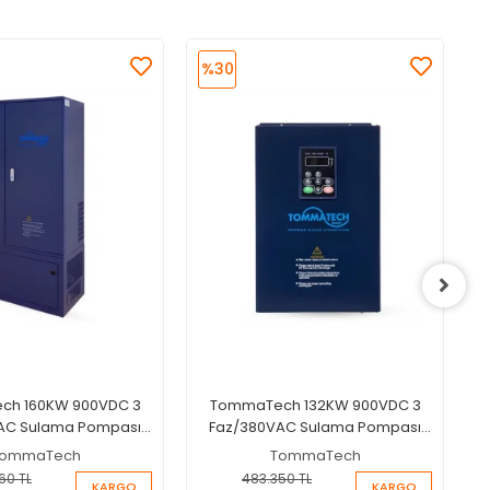
%30
h 160KW 900VDC 3
TommaTech 132KW 900VDC 3
AC Sulama Pompası
Faz/380VAC Sulama Pompası
İnverteri
İnverteri
ommaTech
TommaTech
60 TL
483.350 TL
KARGO
KARGO