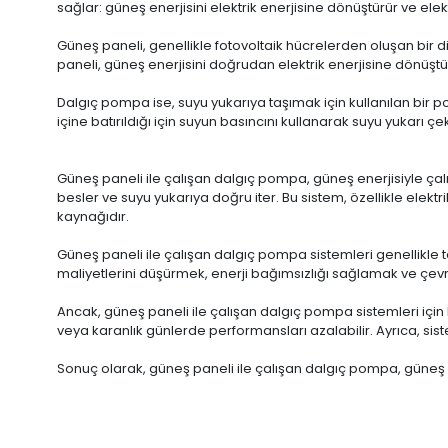
sağlar: güneş enerjisini elektrik enerjisine dönüştürür ve elekt
Güneş paneli, genellikle fotovoltaik hücrelerden oluşan bir diz
paneli, güneş enerjisini doğrudan elektrik enerjisine dönüştür
Dalgıç pompa ise, suyu yukarıya taşımak için kullanılan bir po
içine batırıldığı için suyun basıncını kullanarak suyu yukarı çe
Güneş paneli ile çalışan dalgıç pompa, güneş enerjisiyle çal
besler ve suyu yukarıya doğru iter. Bu sistem, özellikle elekt
kaynağıdır.
Güneş paneli ile çalışan dalgıç pompa sistemleri genellikle 
maliyetlerini düşürmek, enerji bağımsızlığı sağlamak ve çevrese
Ancak, güneş paneli ile çalışan dalgıç pompa sistemleri için 
veya karanlık günlerde performansları azalabilir. Ayrıca, sis
Sonuç olarak, güneş paneli ile çalışan dalgıç pompa, güneş e