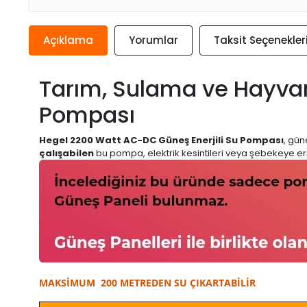
Açıklama
Yorumlar
Taksit Seçenekler
Tarım, Sulama ve Hayvanc
Pompası
Hegel 2200 Watt AC-DC Güneş Enerjili Su Pompası
, gün
çalışabilen
bu pompa, elektrik kesintileri veya şebekeye eri
MAKSİMUM 200 METREDEN SU ÇIKARTABİLİR