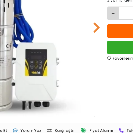
3.751 TL 'den
Favorileri
e Et
Yorum Yaz
Karşılaştır
Fiyat Alarmı
Tel