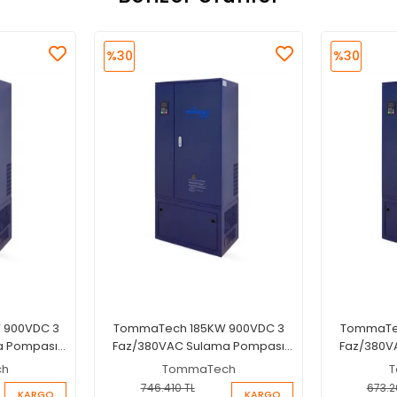
%30
%30
 900VDC 3
TommaTech 185KW 900VDC 3
TommaTec
a Pompası
Faz/380VAC Sulama Pompası
Faz/380V
İnverteri
ch
TommaTech
T
746.410 TL
673.2
KARGO
KARGO