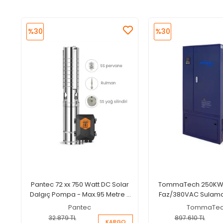
%30
%30
Pantec 72 xx 750 Watt DC Solar
TommaTech 250KW
Dalgıç Pompa - Max.95 Metre -
Faz/380VAC Sulam
Max.4.5 Ton Su
İnverteri
Pantec
TommaTe
32.879 TL
897.610 TL
KARGO