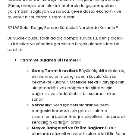
Güneş enerjisinden elektrik üreterek dalgıç pompaların
çalışmasını sağlayan bu sürücü, çevre dostu, ekonomik ve
güvenilir bir su temin sistemi sunar.
37 kW Solar Dalgıç Pompa Sürücüsü Nerelerde Kullanılır?
Bu yüksek güçlü solar dalgıç pompa sürücüsü, geniş ölçekli
su transferi ve yönetimi gerektiren birçok alanda ideal bir
tercihtir:
Tarım ve Sulama Sistemleri:
Geniş Tarım Arazileri:
Büyük ölçekli tarlalarda,
ekinlerin sulanması için derin kuyulardan su
çekmekte kullanılır. Özellikle elektrik altyapısının
ulaşamadığı uzak bölgelerde çiftçiler için
bağımsız ve sürdürülebilir bir sulama imkanı
sunar.
Seracılık:
Sera içindeki sıcaklık ve nem
dengesini korumak için gerekli sulama
sistemlerini besler. Enerji maliyetlerini düşürerek
seracılığın karlılığını artırır.
Meyve Bahçeleri ve Üzüm Bağları:
Bu tür
alanlarda düzenli ve yeterli sulama kritiktir. Solar