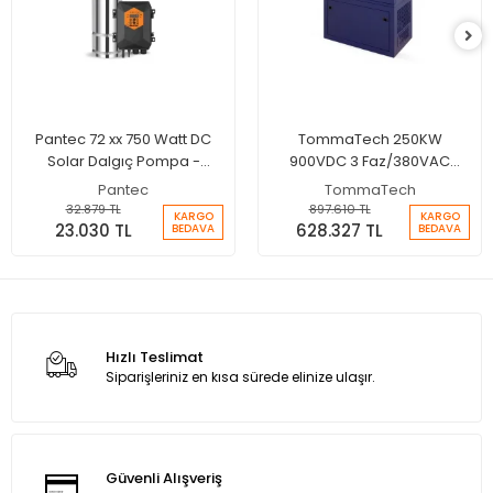
Pantec 72 xx 750 Watt DC
TommaTech 250KW
Solar Dalgıç Pompa -
900VDC 3 Faz/380VAC
Max.95 Metre - Max.4.5 Ton
Sulama Pompası İnverteri
Pantec
TommaTech
Su
32.879 TL
897.610 TL
KARGO
KARGO
23.030 TL
628.327 TL
BEDAVA
BEDAVA
Hızlı Teslimat
Siparişleriniz en kısa sürede elinize ulaşır.
Güvenli Alışveriş