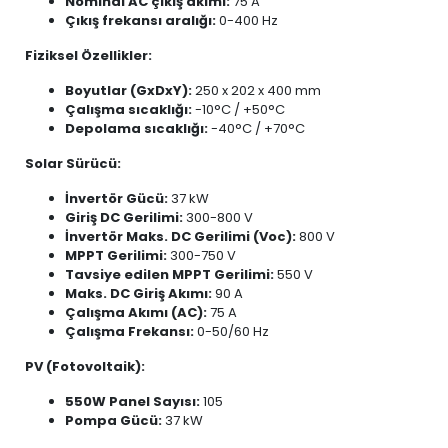
Nominal AC çıkış akımı:
75 A
Çıkış frekansı aralığı:
0-400 Hz
Fiziksel Özellikler:
Boyutlar (GxDxY):
250 x 202 x 400 mm
Çalışma sıcaklığı:
-10°C / +50°C
Depolama sıcaklığı:
-40°C / +70°C
Solar Sürücü:
İnvertör Gücü:
37 kW
Giriş DC Gerilimi:
300-800 V
İnvertör Maks. DC Gerilimi (Voc):
800 V
MPPT Gerilimi:
300-750 V
Tavsiye edilen MPPT Gerilimi:
550 V
Maks. DC Giriş Akımı:
90 A
Çalışma Akımı (AC):
75 A
Çalışma Frekansı:
0-50/60 Hz
PV (Fotovoltaik):
550W Panel Sayısı:
105
Pompa Gücü:
37 kW