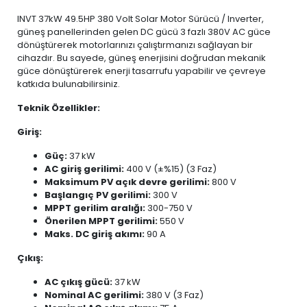
INVT 37kW 49.5HP 380 Volt Solar Motor Sürücü / Inverter,
güneş panellerinden gelen DC gücü 3 fazlı 380V AC güce
dönüştürerek motorlarınızı çalıştırmanızı sağlayan bir
cihazdır. Bu sayede, güneş enerjisini doğrudan mekanik
güce dönüştürerek enerji tasarrufu yapabilir ve çevreye
katkıda bulunabilirsiniz.
Teknik Özellikler:
Giriş:
Güç:
37 kW
AC giriş gerilimi:
400 V (±%15) (3 Faz)
Maksimum PV açık devre gerilimi:
800 V
Başlangıç PV gerilimi:
300 V
MPPT gerilim aralığı:
300-750 V
Önerilen MPPT gerilimi:
550 V
Maks. DC giriş akımı:
90 A
Çıkış:
AC çıkış gücü:
37 kW
Nominal AC gerilimi:
380 V (3 Faz)