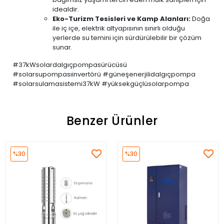
idealdir.
Eko-Turizm Tesisleri ve Kamp Alanları:
Doğa
ile iç içe, elektrik altyapısının sınırlı olduğu
yerlerde su temini için sürdürülebilir bir çözüm
sunar.
#37kWsolardalgıçpompasürücüsü
#solarsupompasıinvertörü #güneşenerjilidalgıçpompa
#solarsulamasistemi37kW #yüksekgüçlüsolarpompa
Benzer Ürünler
%30
%30