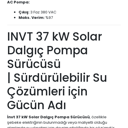
AC Pompa:
Çıkış:
3 Faz 380 VAC
Maks. Verim:
%97
INVT 37 kW Solar
Dalgıç Pompa
Sürücüsü
| Sürdürülebilir Su
Çözümleri için
Gücün Adı
İnvt 37 kW Solar Dalgıç Pompa Sürücüsü
, özellikle
şebeke elektriğinin bulunmadığı veya maliyetli olduğu
alanlarda su yönetimi için devrim niteliğinde bir çözümdür.