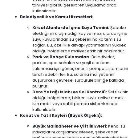
tahliyesi gibi su gerektiren uygulamalarda
kullanılabilir.
Belediyecilik ve Kamu Hizmetleri:
Kırsal Alanlarda İçme Suyu Temini:
Şebeke
elektriğinin ulaşmadığı köy ve mezralarda içme
suyu kuyularından su çekerek halka temiz su
sağlar. Bu, özellikle altyapı yatırımlarının yüksek
olduğu bölgelerde maliyet etkin bir çözümdür.
Park ve Bahçe Sulamaları:
Belediyeler,
parklar, spor sahaları ve yeşil alanların
sulanması için güneş enerjili pompa sistemlerini
tercih edebilirler. Bu, sulama maliyetlerini
düşürürken çevresel sürdürülebilirliğe katkıda
bulunur.
Dere Yatağı Islahı ve Sel Kontrolü:
Sel riskinin
olduğu bölgelerde, biriken suyu tahliye etmek
için mobil veya sabit pompa sistemlerinde
kullanılabilir.
Konut ve Tatil Köyleri (Büyük Ölçekli):
Büyük Malikaneler ve Çiftlik Evleri:
Kendi su
ihtiyaçlarını karşılamak isteyen, şebekeden
bağımsız yaşamı tercih eden mülk sahipleri için