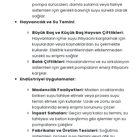
pompa sürücüleri, damla sulama veya fıskiye
sistemleri için gerekli basınçlı suyu sürekli olarak
sağlar.
Hayvancılık ve Su Temini:
Büyük Baş ve Küçük Baş Hayvan Çiftlikleri:
Hayvanların içme suyu ihtiyacını karşılamak için
kuyulardan veya kaynaklardan su çekmekte
kullanılır. Elektrik kesintilerinden etkilenmeden
sürekli su erişimi sağlar.
Balık Çiftlikleri:
Havalandırma ve su sirkülasyon
sistemleri için gerekli pompaların enerji ihtiyacını
karşılar.
Endüstriyel Uygulamalar:
Madencilik Faaliyetleri:
Maden ocaklarında
biriken suyu tahliye etmek veya proses suyu
temin etmek için kullanılır. Uzak ve zorlu arazi
koşullarında enerji erişimi sorununu çözer.
İnşaat Sahaları:
Geçici veya kalıcı su temini, su
tahliyesi ve beton karıştırma gibi işlemler için su
pompalarını çalıştırır.
Fabrikalar ve Üretim Tesisleri:
Soğutma
sistemleri, proses suyu temini veya atık su