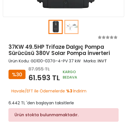
37KW 49.5HP Trifaze Dalgıç Pompa
Sürücüsü 380V Solar Pompa İnverteri
Ürün Kodu:
GD100-037G-4-PV 37 kW
Marka:
INVT
87.955 TL
KARGO
%30
61.593 TL
BEDAVA
Havale/EFT ile Ödemelerde
%3
İndirim
6.442 TL 'den başlayan taksitlerle
Ürün stokta bulunmamaktadır.