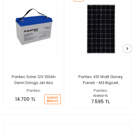
Pantec Solar 12V 100Ah
Pantec 410 Watt Güneş
Derin Döngü Jel Akü
Paneli - M3 Bigcell
Monokristal Solar Panel
Pantec
Pantec
10.850 TL
KARGO
14.700 TL
7.595 TL
BEDAVA