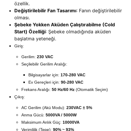
özellik.
Değiştirilebilir Fan Tasarımı
: Fanın değiştirilebilir
olması.
Şebeke Yokken Aküden Çalıştırabilme (Cold
Start) Özelliği
: Şebeke olmadığında aküden
başlatma yeteneği.
Giriş
:
Gerilim:
230 VAC
Seçilebilir Gerilim Aralığı:
Bilgisayarlar için:
170-280 VAC
Ev Gereçleri için:
90-280 VAC
Frekans Aralığı:
50 Hz/60 Hz
(Otomatik Seçim)
Çıkış
:
AC Gerilim (Akü Modu):
230VAC ± 5%
Anma Gücü:
5000VA / 5000W
Maksimum Anlık Güç:
10000VA
Verimlilik (Tepe):
90% ~ 93%