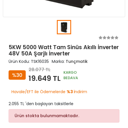
5KW 5000 Watt Tam Sinüs Akıllı İnverter
48V 50A Şarjlı İnverter
Ürün Kodu:
TSK16035
Marka:
Tunçmatik
28.077 TL
KARGO
%30
19.649 TL
BEDAVA
Havale/EFT ile Ödemelerde
%3
İndirim
2.055 TL 'den başlayan taksitlerle
Ürün stokta bulunmamaktadır.