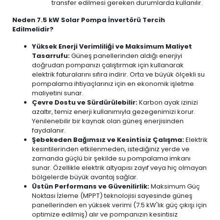
transfer edilmesi gereken durumlarda kullanılır.
Neden 7.5 kW Solar Pompa İnvertörü Tercih
Edilmelidir?
Yüksek Enerji Verimliliği ve Maksimum Maliyet
Tasarrufu:
Güneş panellerinden aldığı enerjiyi
doğrudan pompanızı çalıştırmak için kullanarak
elektrik faturalarını sıfıra indirir. Orta ve büyük ölçekli su
pompalama ihtiyaçlarınız için en ekonomik işletme
maliyetini sunar.
Çevre Dostu ve Sürdürülebilir:
Karbon ayak izinizi
azaltır, temiz enerji kullanımıyla gezegenimizi korur.
Yenilenebilir bir kaynak olan güneş enerjisinden
faydalanır.
Şebekeden Bağımsız ve Kesintisiz Çalışma:
Elektrik
kesintilerinden etkilenmeden, istediğiniz yerde ve
zamanda güçlü bir şekilde su pompalama imkanı
sunar. Özellikle elektrik altyapısı zayıf veya hiç olmayan
bölgelerde büyük avantaj sağlar.
Üstün Performans ve Güvenilirlik:
Maksimum Güç
Noktası İzleme (MPPT) teknolojisi sayesinde güneş
panellerinden en yüksek verimi (7.5 kW'lık güç çıkışı için
optimize edilmiş) alır ve pompanızın kesintisiz