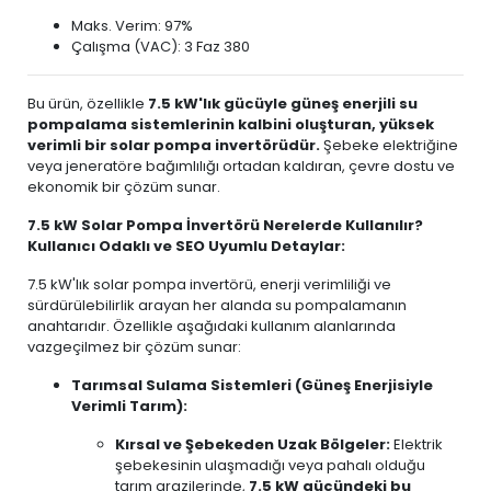
Maks. Verim: 97%
Çalışma (VAC): 3 Faz 380
Bu ürün, özellikle
7.5 kW'lık gücüyle güneş enerjili su
pompalama sistemlerinin kalbini oluşturan, yüksek
verimli bir solar pompa invertörüdür.
Şebeke elektriğine
veya jeneratöre bağımlılığı ortadan kaldıran, çevre dostu ve
ekonomik bir çözüm sunar.
7.5 kW Solar Pompa İnvertörü Nerelerde Kullanılır?
Kullanıcı Odaklı ve SEO Uyumlu Detaylar:
7.5 kW'lık solar pompa invertörü, enerji verimliliği ve
sürdürülebilirlik arayan her alanda su pompalamanın
anahtarıdır. Özellikle aşağıdaki kullanım alanlarında
vazgeçilmez bir çözüm sunar:
Tarımsal Sulama Sistemleri (Güneş Enerjisiyle
Verimli Tarım):
Kırsal ve Şebekeden Uzak Bölgeler:
Elektrik
şebekesinin ulaşmadığı veya pahalı olduğu
tarım arazilerinde,
7.5 kW gücündeki bu