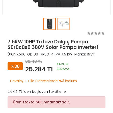
7.5KW 10HP Trifaze Dalgıç Pompa
Sürücüsü 380V Solar Pompa İnverteri
Ürün Kodu:
GD100-7R5G-4-PV 7.5 Kw
Marka:
INVT
36.113 TL
KARGO
%30
25.284 TL
BEDAVA
Havale/EFT ile Ödemelerde
%3
İndirim
2.644 TL 'den başlayan taksitlerle
Ürün stokta bulunmamaktadır.