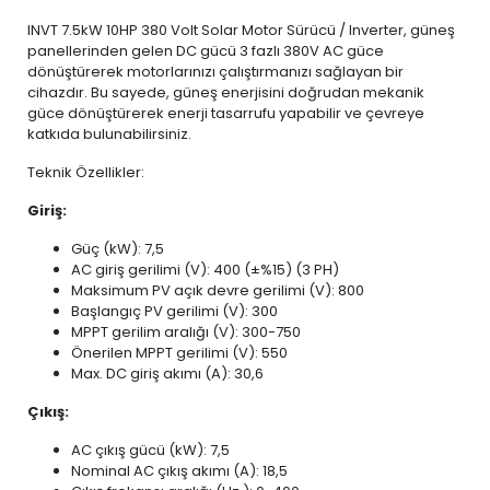
INVT 7.5kW 10HP 380 Volt Solar Motor Sürücü / Inverter, güneş
panellerinden gelen DC gücü 3 fazlı 380V AC güce
dönüştürerek motorlarınızı çalıştırmanızı sağlayan bir
cihazdır. Bu sayede, güneş enerjisini doğrudan mekanik
güce dönüştürerek enerji tasarrufu yapabilir ve çevreye
katkıda bulunabilirsiniz.
Teknik Özellikler:
Giriş:
Güç (kW): 7,5
AC giriş gerilimi (V): 400 (±%15) (3 PH)
Maksimum PV açık devre gerilimi (V): 800
Başlangıç PV gerilimi (V): 300
MPPT gerilim aralığı (V): 300-750
Önerilen MPPT gerilimi (V): 550
Max. DC giriş akımı (A): 30,6
Çıkış:
AC çıkış gücü (kW): 7,5
Nominal AC çıkış akımı (A): 18,5