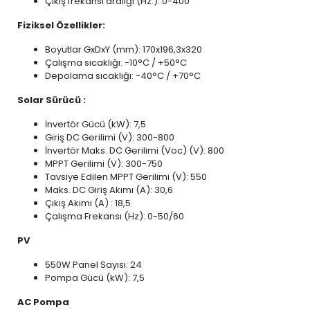
Çıkış frekansı aralığı (Hz.): 0-400
Fiziksel Özellikler:
Boyutlar GxDxY (mm): 170x196,3x320
Çalışma sıcaklığı: -10°C / +50°C
Depolama sıcaklığı: -40°C / +70°C
Solar Sürücü :
İnvertör Gücü (kW): 7,5
Giriş DC Gerilimi (V): 300-800
İnvertör Maks. DC Gerilimi (Voc) (V): 800
MPPT Gerilimi (V): 300-750
Tavsiye Edilen MPPT Gerilimi (V): 550
Maks. DC Giriş Akımı (A): 30,6
Çıkış Akımı (A) : 18,5
Çalışma Frekansı (Hz): 0-50/60
PV
550W Panel Sayısı: 24
Pompa Gücü (kW): 7,5
AC Pompa