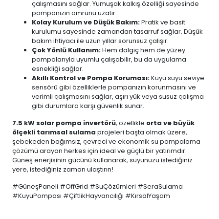
çalışmasını sağlar. Yumuşak kalkış özelliği sayesinde
pompanızın ömrünü uzatır.
Kolay Kurulum ve Düşük Bakım:
Pratik ve basit
kurulumu sayesinde zamandan tasarruf sağlar. Düşük
bakım ihtiyacı ile uzun yıllar sorunsuz çalışır.
Çok Yönlü Kullanım:
Hem dalgıç hem de yüzey
pompalarıyla uyumlu çalışabilir, bu da uygulama
esnekliği sağlar.
Akıllı Kontrol ve Pompa Koruması:
Kuyu suyu seviye
sensörü gibi özelliklerle pompanızın korunmasını ve
verimli çalışmasını sağlar, aşırı yük veya susuz çalışma
gibi durumlara karşı güvenlik sunar.
7.5 kW solar pompa invertörü
, özellikle
orta ve büyük
ölçekli tarımsal sulama
projeleri başta olmak üzere,
şebekeden bağımsız, çevreci ve ekonomik su pompalama
çözümü arayan herkes için ideal ve güçlü bir yatırımdır.
Güneş enerjisinin gücünü kullanarak, suyunuzu istediğiniz
yere, istediğiniz zaman ulaştırın!
#GüneşPaneli #OffGrid #SuÇözümleri #SeraSulama
#KuyuPompası #ÇiftlikHayvancılığı #KırsalYaşam