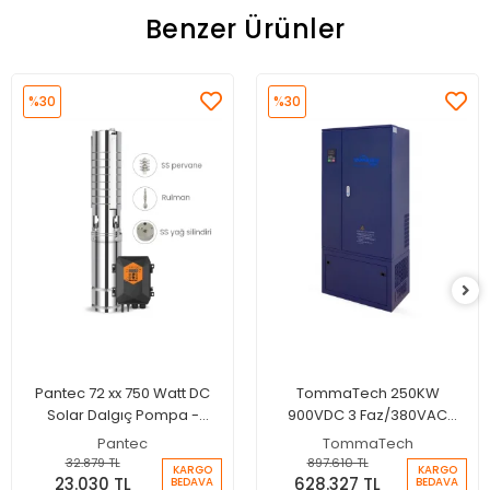
Benzer Ürünler
%30
%30
Pantec 72 xx 750 Watt DC
TommaTech 250KW
Solar Dalgıç Pompa -
900VDC 3 Faz/380VAC
Max.95 Metre - Max.4.5 Ton
Sulama Pompası İnverteri
Pantec
TommaTech
Su
32.879 TL
897.610 TL
KARGO
KARGO
23.030 TL
628.327 TL
BEDAVA
BEDAVA