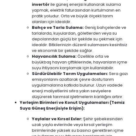
invertör
ile güneş enerjisi kullanarak sulama
yapmak, elektrik faturasından kurtulmanın en
pratik yoludur. Orta ve büyük ölçekli tarım
alanları için idealdir.
Bahçe ve Tarla Sulama:
Geniş bahçelerde ve
tarlalarda, kuyulardan, göletlerden veya su
depolarından güçlü bir şekilde su çekmek için
idealdir. Bitkilerinizin düzenli sulamasını kesintisiz
ve ekonomik bir şekilde sağlar.
Hayvancılık Sulama:
Özellikle orta ve
büyükbaş hayvan çiftliklerinde, hayvanların içme
suyu ihtiyacını karşılamak için kullanılabilir.
Sürdürülebilir Tarım Uygulamaları:
Sera gazı
emisyonlarını azaltarak çevre dostu tarım
uygulamalarına katkıda bulunur. Uzun vadede
enerji maliyetlerini sıfıra yakın seviyelere
düşürerek tarımsal işletmelerin karlılığını artırır.
Yerleşim Birimleri ve Konut Uygulamaları (Temiz
Suya Güneş Enerjisiyle Erişim):
Yaylalar ve Kırsal Evler:
Şehir şebekesinden
uzak yayla evlerinde veya kırsal yerleşim
birimlerinde yüksek su basıncı gerektiren içme