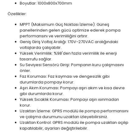
Boyutlar: 1000x800x700mm
Özellikler:
MPPT (Maksimum Güç Noktası İzleme): Güneş
panellerinden gelen gücü optimize ederek pompa
performansını ve verimliliğini artırır.
Geniş Giriş Voltaj Aralığı: 170V-270VAC aralığındaki
voltajlarda çalışabilir.
Yüksek Verimlilik: %98'den fazla verimlilik ile enerji
tasarrufu sağlar.
Su Seviyesi Sensörü Girişi: Pompanın kuru çalışmasını
önler.
Faz Koruması: Faz kayması ve dengesizlik gibi
durumlarda pompayı korur.
Aşırı Akım Koruması: Pompayı aşırı akım ve kısa devre
gibi durumlarda korur.
Yüksek Sıcaklık Koruması: Pompayı aşırı ısınmadan
korur.
Uzaktan İzleme: GPRS modülü ile pompa performansını
ve çalışma durumunu uzaktan izleyebilirsiniz.
Uzaktan Kontrol: GPRS modülü ile pompa uzaktan açılıp
kapatılabilir, ayarları değiştirilebilir.