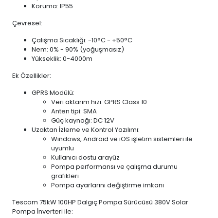
Koruma: IP55
Çevresel:
Çalışma Sıcaklığı: -10°C - +50°C
Nem: 0% - 90% (yoğuşmasız)
Yükseklik: 0-4000m
Ek Özellikler:
GPRS Modülü:
Veri aktarım hızı: GPRS Class 10
Anten tipi: SMA
Güç kaynağı: DC 12V
Uzaktan İzleme ve Kontrol Yazılımı:
Windows, Android ve iOS işletim sistemleri ile
uyumlu
Kullanıcı dostu arayüz
Pompa performansı ve çalışma durumu
grafikleri
Pompa ayarlarını değiştirme imkanı
Tescom 75kW 100HP Dalgıç Pompa Sürücüsü 380V Solar
Pompa İnverteri ile: