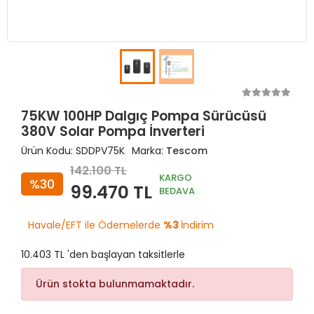
75KW 100HP Dalgıç Pompa Sürücüsü
380V Solar Pompa İnverteri
Ürün Kodu:
SDDPV75K
Marka:
Tescom
142.100 TL
KARGO
%30
99.470 TL
BEDAVA
Havale/EFT ile Ödemelerde
%3
İndirim
10.403 TL 'den başlayan taksitlerle
Ürün stokta bulunmamaktadır.