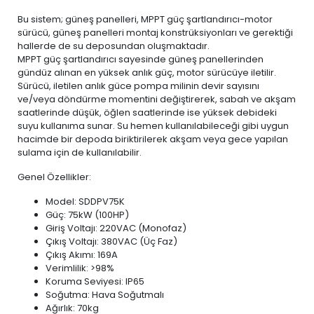
Bu sistem; güneş panelleri, MPPT güç şartlandırıcı-motor
sürücü, güneş panelleri montaj konstrüksiyonları ve gerektiği
hallerde de su deposundan oluşmaktadır.
MPPT güç şartlandırıcı sayesinde güneş panellerinden
gündüz alınan en yüksek anlık güç, motor sürücüye iletilir.
Sürücü, iletilen anlık güce pompa milinin devir sayısını
ve/veya döndürme momentini değiştirerek, sabah ve akşam
saatlerinde düşük, öğlen saatlerinde ise yüksek debideki
suyu kullanıma sunar. Su hemen kullanılabileceği gibi uygun
hacimde bir depoda biriktirilerek akşam veya gece yapılan
sulama için de kullanılabilir.
Genel Özellikler:
Model: SDDPV75K
Güç: 75kW (100HP)
Giriş Voltajı: 220VAC (Monofaz)
Çıkış Voltajı: 380VAC (Üç Faz)
Çıkış Akımı: 169A
Verimlilik: >98%
Koruma Seviyesi: IP65
Soğutma: Hava Soğutmalı
Ağırlık: 70kg