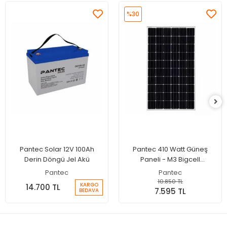
%30
Pantec Solar 12V 100Ah
Pantec 410 Watt Güneş
Derin Döngü Jel Akü
Paneli - M3 Bigcell
Monokristal Solar Panel
Pantec
Pantec
10.850 TL
KARGO
14.700 TL
7.595 TL
BEDAVA