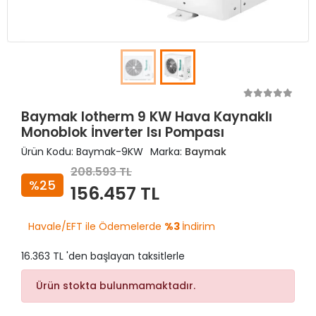
Baymak Iotherm 9 KW Hava Kaynaklı
Monoblok İnverter Isı Pompası
Ürün Kodu:
Baymak-9KW
Marka:
Baymak
208.593 TL
%25
156.457 TL
Havale/EFT ile Ödemelerde
%3
İndirim
16.363 TL 'den başlayan taksitlerle
Ürün stokta bulunmamaktadır.