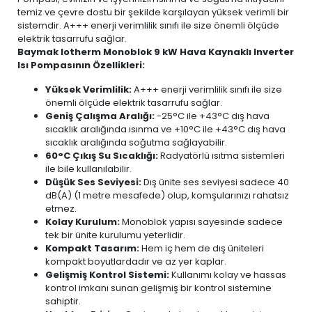
temiz ve çevre dostu bir şekilde karşılayan yüksek verimli bir
sistemdir. A+++ enerji verimlilik sınıfı ile size önemli ölçüde
elektrik tasarrufu sağlar.
Baymak Iotherm Monoblok 9 kW Hava Kaynaklı Inverter
Isı Pompasının Özellikleri:
Yüksek Verimlilik:
A+++ enerji verimlilik sınıfı ile size
önemli ölçüde elektrik tasarrufu sağlar.
Geniş Çalışma Aralığı:
-25°C ile +43°C dış hava
sıcaklık aralığında ısınma ve +10°C ile +43°C dış hava
sıcaklık aralığında soğutma sağlayabilir.
60°C Çıkış Su Sıcaklığı:
Radyatörlü ısıtma sistemleri
ile bile kullanılabilir.
Düşük Ses Seviyesi:
Dış ünite ses seviyesi sadece 40
dB(A) (1 metre mesafede) olup, komşularınızı rahatsız
etmez.
Kolay Kurulum:
Monoblok yapısı sayesinde sadece
tek bir ünite kurulumu yeterlidir.
Kompakt Tasarım:
Hem iç hem de dış üniteleri
kompakt boyutlardadır ve az yer kaplar.
Gelişmiş Kontrol Sistemi:
Kullanımı kolay ve hassas
kontrol imkanı sunan gelişmiş bir kontrol sistemine
sahiptir.