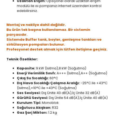
Uzaktan Erişim:
Opsiyonel olarak uzaktan erişim
modülü ile ısı pompanızı internet üzerinden kontrol
edebilirsiniz.
Montaj ve nakliye dahil değildir.
Bu ürün tek başına kullanılamaz. Bir sistemin
parçasıdır.
Sistemde Buffer tank, boyler, genleşme tankları ve
sirkülasyon pompaları bulunur.
Profesyonel destek almak için lütfen iletişime geçiniz.
Teknik Özellikler:
Kapasite:
9 kW (Isıtma),8 kW (Soğutma)
Enerji Verimlilik Sınıfı:
A+++ (Isıtma),A++ (Soğutma)
Çıkış Su Sıcaklığı:
60°C
Dış Hava Sıcaklığı Çalışma Aralığı:
-25°C ile +43°C
(Isıtma),+10°C ile +43°C (Soğutma)
Ses Seviyesi:
Dış Ünite 40 dB(A),İç Ünite 32 dB(A)
Gürültü Seviyesi:
Dış Ünite 54 dB(A),İç Ünite 40 dB(A)
Kurulum Tipi:
Monoblok
Soğutucu Akışkan:
R32
Gaz Şarj Miktarı:
1.2 kg