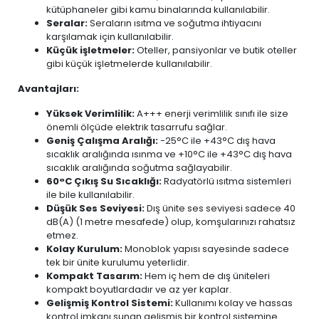
kütüphaneler gibi kamu binalarında kullanılabilir.
Seralar:
Seraların ısıtma ve soğutma ihtiyacını
karşılamak için kullanılabilir.
Küçük işletmeler:
Oteller, pansiyonlar ve butik oteller
gibi küçük işletmelerde kullanılabilir.
Avantajları:
Yüksek Verimlilik:
A+++ enerji verimlilik sınıfı ile size
önemli ölçüde elektrik tasarrufu sağlar.
Geniş Çalışma Aralığı:
-25°C ile +43°C dış hava
sıcaklık aralığında ısınma ve +10°C ile +43°C dış hava
sıcaklık aralığında soğutma sağlayabilir.
60°C Çıkış Su Sıcaklığı:
Radyatörlü ısıtma sistemleri
ile bile kullanılabilir.
Düşük Ses Seviyesi:
Dış ünite ses seviyesi sadece 40
dB(A) (1 metre mesafede) olup, komşularınızı rahatsız
etmez.
Kolay Kurulum:
Monoblok yapısı sayesinde sadece
tek bir ünite kurulumu yeterlidir.
Kompakt Tasarım:
Hem iç hem de dış üniteleri
kompakt boyutlardadır ve az yer kaplar.
Gelişmiş Kontrol Sistemi:
Kullanımı kolay ve hassas
kontrol imkanı sunan gelişmiş bir kontrol sistemine