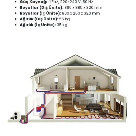
Güç Kaynağı:
1 Faz, 220-240 V, 50 Hz
Boyutlar (Dış Ünite):
860 x 885 x 320 mm
Boyutlar (İç Ünite):
800 x 260 x 320 mm
Ağırlık (Dış Ünite):
55 kg
Ağırlık (İç Ünite):
35 kg