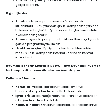
Fan hızını ayarlayın.
Dilerseniz otomatik modda da
çalıştırabilirsiniz.
Diğer İşlevler:
Sıcak su:
Isı pompanız sıcak su üretimine de
kullanılabilir. Bunu yapmak için, ısı pompanızın yanında
bulunan bir boyler'ı bağlamanız ve boyler termostatını
ayarlamanız gerekir.
Zamanlayıcı:
Isı pompanızı belirli saatlerde çalışacak
şekilde programlayabilirsiniz.
Uzaktan erişim:
Opsiyonel olarak uzaktan erişim
modülü ile ısı pompanızı internet üzerinden kontrol
edebilirsiniz.
Baymak Iotherm Monoblok 9 KW Hava Kaynaklı Inverter
Isı Pompası Kullanım Alanları ve Avantajları
Kullanım Alanları:
Konutlar:
Villalar, daireler, müstakil evler ve
bungalovlar gibi her tür konutta kullanılabilir.
İşyerleri:
Ofisler, mağazalar, restoranlar ve atölyeler
gibi işyerlerinde kullanılabilir.
Kamu binaları:
Okullar, hastaneler, spor salonları ve