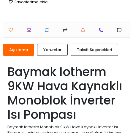
Favorilerime ekle
Açıklama
Yorumlar
Taksit Seçenekleri
Baymak Iotherm
9KW Hava Kaynaklı
Monoblok İnverter
Isı Pompası
Baymak Iotherm Monoblok 9 kW Hava Kaynaklı Inverter Isı
Pompası, evinizin ve işyerinizin ısınma ve soğutma ihtiyacını