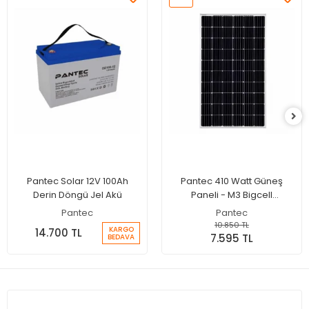
Pantec Solar 12V 100Ah
Pantec 410 Watt Güneş
Derin Döngü Jel Akü
Paneli - M3 Bigcell
Monokristal Solar Panel
Pantec
Pantec
10.850 TL
KARGO
14.700 TL
7.595 TL
BEDAVA