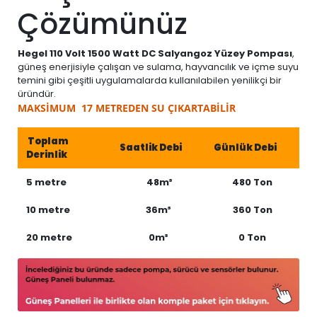
Çözümünüz
Hegel 110 Volt 1500 Watt DC Salyangoz Yüzey Pompası
,
güneş enerjisiyle çalışan ve sulama, hayvancılık ve içme suyu
temini gibi çeşitli uygulamalarda kullanılabilen yenilikçi bir
üründür.
MAKSİMUM 17 METREDEN SU ÇIKARTABİLİR
Toplam
Saatlik Debi
Günlük Debi
Derinlik
5 metre
48m³
480 Ton
10 metre
36m³
360 Ton
20 metre
0m³
0 Ton