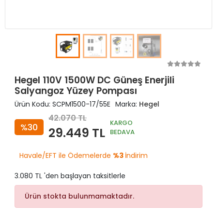
Hegel 110V 1500W DC Güneş Enerjili
Salyangoz Yüzey Pompası
Ürün Kodu:
SCPM1500-17/55E
Marka:
Hegel
42.070 TL
KARGO
%30
29.449 TL
BEDAVA
Havale/EFT ile Ödemelerde
%3
İndirim
3.080 TL 'den başlayan taksitlerle
Ürün stokta bulunmamaktadır.