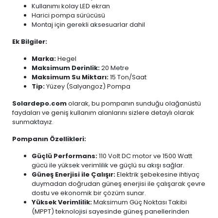
Kullanımı kolay LED ekran
Harici pompa sürücüsü
Montaj için gerekli aksesuarlar dahil
Ek Bilgiler:
Marka:
Hegel
Maksimum Derinlik:
20 Metre
Maksimum Su Miktarı:
15 Ton/Saat
Tip:
Yüzey (Salyangoz) Pompa
Solardepo.com
olarak, bu pompanın sunduğu olağanüstü
faydaları ve geniş kullanım alanlarını sizlere detaylı olarak
sunmaktayız.
Pompanın Özellikleri:
Güçlü Performans:
110 Volt DC motor ve 1500 Watt
gücü ile yüksek verimlilik ve güçlü su akışı sağlar.
Güneş Enerjisi ile Çalışır:
Elektrik şebekesine ihtiyaç
duymadan doğrudan güneş enerjisi ile çalışarak çevre
dostu ve ekonomik bir çözüm sunar.
Yüksek Verimlilik:
Maksimum Güç Noktası Takibi
(MPPT) teknolojisi sayesinde güneş panellerinden