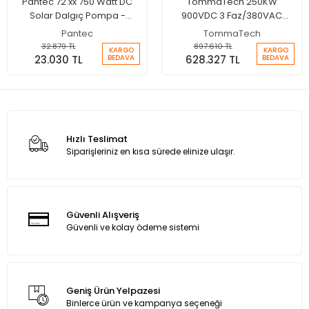
Pantec 72 xx 750 Watt DC
TommaTech 250KW
Solar Dalgıç Pompa -
900VDC 3 Faz/380VAC
Max.95 Metre - Max.4.5 Ton
Sulama Pompası İnverteri
Pantec
TommaTech
Su
32.879 TL
897.610 TL
KARGO
KARGO
23.030 TL
628.327 TL
BEDAVA
BEDAVA
Hızlı Teslimat
Siparişleriniz en kısa sürede elinize ulaşır.
Güvenli Alışveriş
Güvenli ve kolay ödeme sistemi
Geniş Ürün Yelpazesi
Binlerce ürün ve kampanya seçeneği