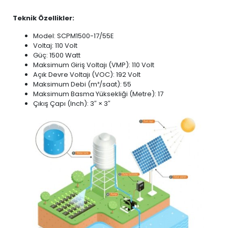
Teknik Özellikler:
Model: SCPM1500-17/55E
Voltaj: 110 Volt
Güç: 1500 Watt
Maksimum Giriş Voltajı (VMP): 110 Volt
Açık Devre Voltajı (VOC): 192 Volt
Maksimum Debi (m³/saat): 55
Maksimum Basma Yüksekliği (Metre): 17
Çıkış Çapı (Inch): 3″ × 3″