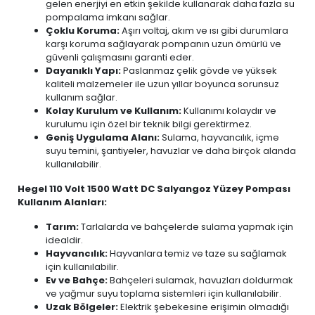
gelen enerjiyi en etkin şekilde kullanarak daha fazla su
pompalama imkanı sağlar.
Çoklu Koruma:
Aşırı voltaj, akım ve ısı gibi durumlara
karşı koruma sağlayarak pompanın uzun ömürlü ve
güvenli çalışmasını garanti eder.
Dayanıklı Yapı:
Paslanmaz çelik gövde ve yüksek
kaliteli malzemeler ile uzun yıllar boyunca sorunsuz
kullanım sağlar.
Kolay Kurulum ve Kullanım:
Kullanımı kolaydır ve
kurulumu için özel bir teknik bilgi gerektirmez.
Geniş Uygulama Alanı:
Sulama, hayvancılık, içme
suyu temini, şantiyeler, havuzlar ve daha birçok alanda
kullanılabilir.
Hegel 110 Volt 1500 Watt DC Salyangoz Yüzey Pompası
Kullanım Alanları:
Tarım:
Tarlalarda ve bahçelerde sulama yapmak için
idealdir.
Hayvancılık:
Hayvanlara temiz ve taze su sağlamak
için kullanılabilir.
Ev ve Bahçe:
Bahçeleri sulamak, havuzları doldurmak
ve yağmur suyu toplama sistemleri için kullanılabilir.
Uzak Bölgeler:
Elektrik şebekesine erişimin olmadığı