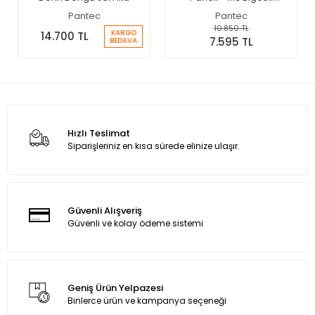
Monokristal Solar Panel
Pantec
Pantec
10.850 TL
KARGO
14.700 TL
7.595 TL
BEDAVA
Hızlı Teslimat
Siparişleriniz en kısa sürede elinize ulaşır.
Güvenli Alışveriş
Güvenli ve kolay ödeme sistemi
Geniş Ürün Yelpazesi
Binlerce ürün ve kampanya seçeneği