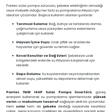
Pantec solar pompa sürücüsü, şebeke elektriğinin olmadığı
veya maliyetli olduğu her türlü su pompalama ihtiyacı için
ideal bir çözümdür. Başlıca kullanım alanları şunlardır:
Tarımsal Sulama:
Bağ, bahçe ve tarlalarda damla,
yağmurlama veya yüzeyden sulama sistemlerini
çalıştırmak için kullanılır.
Hayvan İçme Suyu:
Uzak çiftlik ve arazilerde
hayvanlar için güvenilir su temini sağlar.
Kırsal Konutlar ve Dağ Evleri:
Şebekeye uzak
bölgelerdeki evlerde su ihtiyacını karşılamak için
idealdir.
Depo Dolumu:
Su kuyularından veya kaynaklardan
alınan suyu, yüksekteki su depolarına aktarmak için
kullanılır.
Pantec 11kW 14HP Solar Pompa İnvertörü
, güneş
enerjisini kullanarak su pompalama işlemlerinizde
yüksek
verim
ve
maksimum tasarruf
sağlayan akıllı bir çözümdür.
Hem
solar
hem de
şebeke
desteği sayesinde kesintisiz
çalışır, geniş koruma özellikleri ile güvenliğinizi garanti eder.