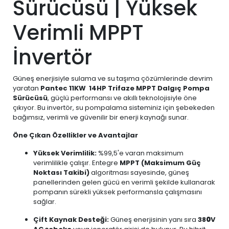
Sürücüsü | Yüksek
Verimli MPPT
İnvertör
Güneş enerjisiyle sulama ve su taşıma çözümlerinde devrim
yaratan
Pantec 11KW 14HP Trifaze MPPT Dalgıç Pompa
Sürücüsü
, güçlü performansı ve akıllı teknolojisiyle öne
çıkıyor. Bu invertör, su pompalama sisteminiz için şebekeden
bağımsız, verimli ve güvenilir bir enerji kaynağı sunar.
Öne Çıkan Özellikler ve Avantajlar
Yüksek Verimlilik:
%99,5'e varan maksimum
verimlilikle çalışır. Entegre
MPPT (Maksimum Güç
Noktası Takibi)
algoritması sayesinde, güneş
panellerinden gelen gücü en verimli şekilde kullanarak
pompanın sürekli yüksek performansla çalışmasını
sağlar.
Çift Kaynak Desteği:
Güneş enerjisinin yanı sıra
38
0
V