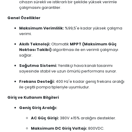
cihazın sürekli ve istikrarlı bir şekilde yüksek verimle
çalışmasını garantiler.
Genel Özellikler
Maksimum Verimlilik:
%99,5'e kadar yüksek çalışma
verimi.
Akıllı Teknoloji:
Otomatik
MPPT (Maksimum Güç
Noktası Takibi)
algoritması ile en verimli çalışmayı
sağlar.
Soğutma Sistemi:
Yenilikçi hava kanalı tasarımı
sayesinde stabil ve uzun ömürlü performans sunar.
Frekans Desteği:
400 Hz'e kadar geniş frekans aralığı
ile çeşitli pompa tipleriyle uyumludur.
Giriş ve Kullanım Bilgileri
Geniş Giriş Aralığı:
AC Güç Girişi:
380V ±15% aralığını destekler.
Maksimum DC Giriş Voltajı:
800VDC.