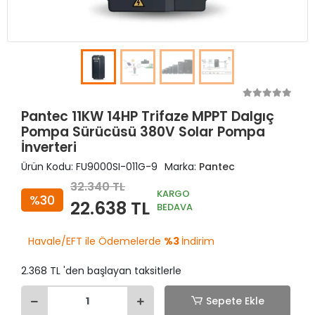
Pantec 11KW 14HP Trifaze MPPT Dalgıç
Pompa Sürücüsü 380V Solar Pompa
İnverteri
Ürün Kodu:
FU9000SI-011G-9
Marka:
Pantec
32.340 TL
KARGO
%30
22.638 TL
BEDAVA
Havale/EFT ile Ödemelerde
%3
İndirim
2.368 TL 'den başlayan taksitlerle
Sepete Ekle