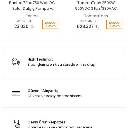
Pantec 72 xx 750 Watt DC
TommaTech 250KW
Solar Dalgıç Pompa -
900VDC 3 Faz/380VAC
Max.95 Metre - Max.4.5 Ton
Sulama Pompası İnverteri
Pantec
TommaTech
Su
32.879 TL
897.610 TL
KARGO
KARGO
23.030 TL
628.327 TL
BEDAVA
BEDAVA
Hızlı Teslimat
Siparişleriniz en kısa sürede elinize ulaşır.
Güvenli Alışveriş
Güvenli ve kolay ödeme sistemi
Geniş Ürün Yelpazesi
Binlerce ürün ve kampanya seçeneği