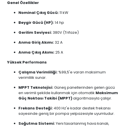
Genel Özellikler
Nominal Çıkış Gücü:
11 kW
Beygir Gücü (HP):
14 hp
Gerilim Seviyesi:
380V (Trifaze)
Anma Giriş Akımı:
32 A
Anma Çıkış Akımı:
25 A
Yüksek Performans
Çalışma Verimliliği:
%99,5'e varan maksimum
verimlilik sunar.
MPPT Teknolojisi:
Güneş panellerinden gelen gücü
en verimli şekilde kullanmak için otomatik
Maksimum
Güç Noktası Takibi (MPPT)
algoritmasıyla çalışır.
Frekans Desteği:
400 Hz'e kadar destek frekansı
sayesinde geniş bir pompa yelpazesiyle uyumludur.
Soğutma Sistemi:
Yeni tasarlanmış hava kanalı,