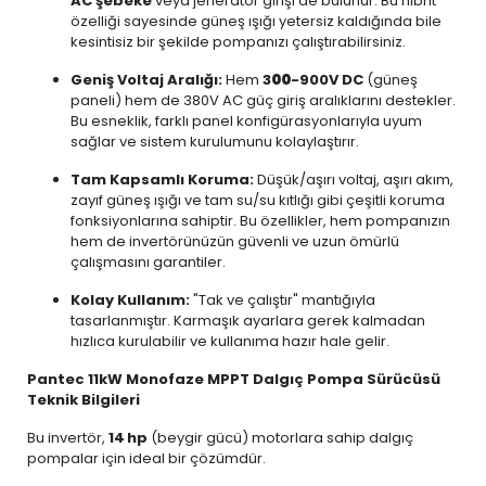
AC şebeke
veya jeneratör girişi de bulunur. Bu hibrit
özelliği sayesinde güneş ışığı yetersiz kaldığında bile
kesintisiz bir şekilde pompanızı çalıştırabilirsiniz.
Geniş Voltaj Aralığı:
Hem
3
00
-900V DC
(güneş
paneli) hem de 380V AC güç giriş aralıklarını destekler.
Bu esneklik, farklı panel konfigürasyonlarıyla uyum
sağlar ve sistem kurulumunu kolaylaştırır.
Tam Kapsamlı Koruma:
Düşük/aşırı voltaj, aşırı akım,
zayıf güneş ışığı ve tam su/su kıtlığı gibi çeşitli koruma
fonksiyonlarına sahiptir. Bu özellikler, hem pompanızın
hem de invertörünüzün güvenli ve uzun ömürlü
çalışmasını garantiler.
Kolay Kullanım:
"Tak ve çalıştır" mantığıyla
tasarlanmıştır. Karmaşık ayarlara gerek kalmadan
hızlıca kurulabilir ve kullanıma hazır hale gelir.
Pantec 11kW Monofaze MPPT Dalgıç Pompa Sürücüsü
Teknik Bilgileri
Bu invertör,
14
hp
(beygir gücü) motorlara sahip dalgıç
pompalar için ideal bir çözümdür.