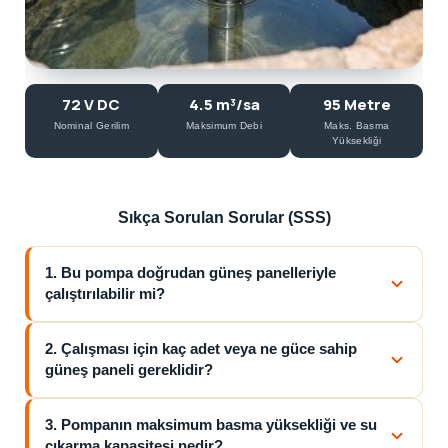
72 V DC
4.5 m³/sa
95 Metre
Nominal Gerilim
Maksimum Debi
Maks. Basma
Yüksekliği
Sıkça Sorulan Sorular (SSS)
1. Bu pompa doğrudan güneş panelleriyle
çalıştırılabilir mi?
2. Çalışması için kaç adet veya ne güce sahip
güneş paneli gereklidir?
3. Pompanın maksimum basma yüksekliği ve su
çıkarma kapasitesi nedir?