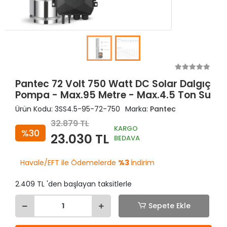
Pantec 72 Volt 750 Watt DC Solar Dalgıç
Pompa - Max.95 Metre - Max.4.5 Ton Su
Ürün Kodu:
3SS4.5-95-72-750
Marka:
Pantec
32.879 TL
KARGO
%30
23.030 TL
BEDAVA
Havale/EFT ile Ödemelerde
%3
İndirim
2.409 TL 'den başlayan taksitlerle
Sepete Ekle