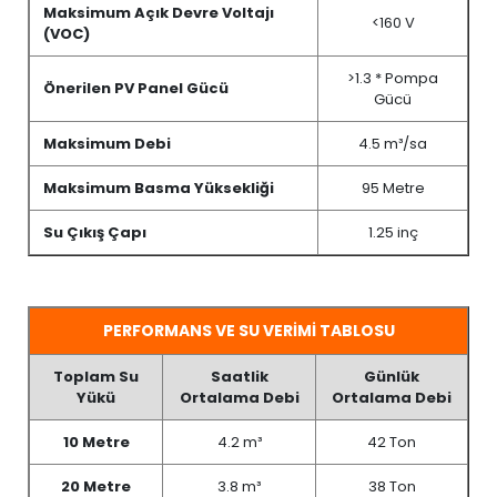
Maksimum Açık Devre Voltajı
<160 V
(VOC)
>1.3 * Pompa
Önerilen PV Panel Gücü
Gücü
Maksimum Debi
4.5 m³/sa
Maksimum Basma Yüksekliği
95 Metre
Su Çıkış Çapı
1.25 inç
PERFORMANS VE SU VERİMİ TABLOSU
Toplam Su
Saatlik
Günlük
Yükü
Ortalama Debi
Ortalama Debi
10 Metre
4.2 m³
42 Ton
20 Metre
3.8 m³
38 Ton