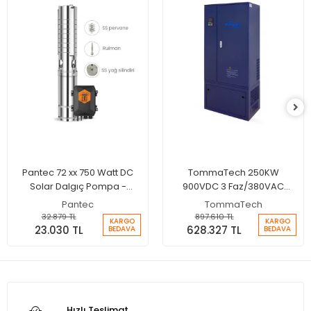
Pantec 72 xx 750 Watt DC
TommaTech 250KW
Solar Dalgıç Pompa -
900VDC 3 Faz/380VAC
Max.95 Metre - Max.4.5 Ton
Sulama Pompası İnverteri
Pantec
TommaTech
Su
32.879 TL
897.610 TL
KARGO
KARGO
23.030 TL
628.327 TL
BEDAVA
BEDAVA
Hızlı Teslimat