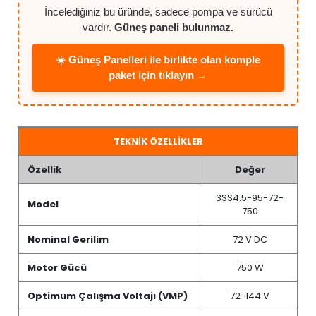
İncelediğiniz bu üründe, sadece pompa ve sürücü
vardır.
Güneş paneli bulunmaz.
☀️ Güneş Panelleri ile birlikte olan komple
paket için tıklayın →
TEKNİK ÖZELLİKLER
Özellik
Değer
3SS4.5-95-72-
Model
750
Nominal Gerilim
72 V DC
Motor Gücü
750 W
Optimum Çalışma Voltajı (VMP)
72-144 V