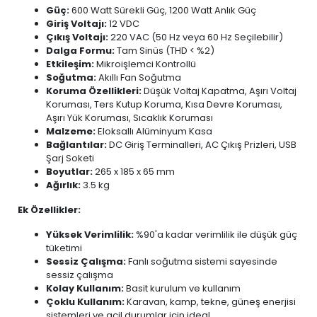
Güç:
600 Watt Sürekli Güç, 1200 Watt Anlık Güç
Giriş Voltajı:
12 VDC
Çıkış Voltajı:
220 VAC (50 Hz veya 60 Hz Seçilebilir)
Dalga Formu:
Tam Sinüs (THD < %2)
Etkileşim:
Mikroişlemci Kontrollü
Soğutma:
Akıllı Fan Soğutma
Koruma Özellikleri:
Düşük Voltaj Kapatma, Aşırı Voltaj
Koruması, Ters Kutup Koruma, Kısa Devre Koruması,
Aşırı Yük Koruması, Sıcaklık Koruması
Malzeme:
Eloksallı Alüminyum Kasa
Bağlantılar:
DC Giriş Terminalleri, AC Çıkış Prizleri, USB
Şarj Soketi
Boyutlar:
265 x 185 x 65 mm
Ağırlık:
3.5 kg
Ek Özellikler:
Yüksek Verimlilik:
%90'a kadar verimlilik ile düşük güç
tüketimi
Sessiz Çalışma:
Fanlı soğutma sistemi sayesinde
sessiz çalışma
Kolay Kullanım:
Basit kurulum ve kullanım
Çoklu Kullanım:
Karavan, kamp, ​​tekne, güneş enerjisi
sistemleri ve acil durumlar için ideal