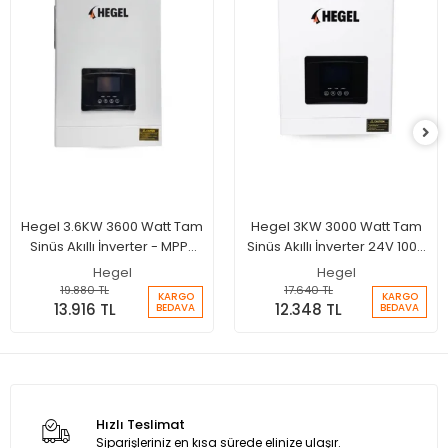
Hegel 3.6KW 3600 Watt Tam
Hegel 3KW 3000 Watt Tam
Sinüs Akıllı İnverter - MPPT
Sinüs Akıllı İnverter 24V 100A
24 Volt 100A Şarjlı İnverter
MPPT Şarjlı İnverter
Hegel
Hegel
19.880 TL
17.640 TL
KARGO
KARGO
13.916 TL
12.348 TL
BEDAVA
BEDAVA
Hızlı Teslimat
Siparişleriniz en kısa sürede elinize ulaşır.