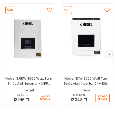
%30
%30
Hegel 3.6KW 3600 Watt Tam
Hegel 3KW 3000 Watt Tam
Sinüs Akıllı İnverter - MPPT
Sinüs Akıllı İnverter 24V 100A
24 Volt 100A Şarjlı İnverter
MPPT Şarjlı İnverter
Hegel
Hegel
19.880 TL
17.640 TL
KARGO
KARGO
13.916 TL
12.348 TL
BEDAVA
BEDAVA