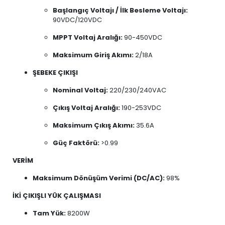
Başlangıç Voltajı / İlk Besleme Voltajı:
90VDC/120VDC
MPPT Voltaj Aralığı:
90-450VDC
Maksimum Giriş Akımı:
2/18A
ŞEBEKE ÇIKIŞI
Nominal Voltaj:
220/230/240VAC
Çıkış Voltaj Aralığı:
190-253VDC
Maksimum Çıkış Akımı:
35.6A
Güç Faktörü:
>0.99
VERİM
Maksimum Dönüşüm Verimi (DC/AC):
98%
İKİ ÇIKIŞLI YÜK ÇALIŞMASI
Tam Yük:
8200W