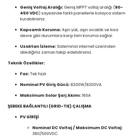
Geniş Voltaj Aralığı:
Geniş MPPT voltaj aralığı (
90-
450 VDC
) sayesinde farklı panellerle kolayca sistem
kurabilirsiniz.
Kapsamlı Koruma:
Aşırı yük, aşırı sıcaklık ve kısa
devre gibi durumlara karşı tam koruma sağlar.
Uzaktan İzleme:
Sisteminizi internet üzerinden
dilediğiniz zaman takip edebilirsiniz.
Teknik Özellikler:
Faz:
Tek fazlı
Nominal PV Giriş Gücü:
8200W/8200VA
Maksimum Solar Şarj Akımı:
160A
ŞEBEKE BAĞLANTILI (GRID-TIE) ÇALIŞMA
PV GİRİŞİ
Nominal DC Voltaj / Maksimum DC Voltaj:
360/500VDC