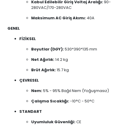
Kabul Edilebilir Giriş Voltaj Aralığı:
90-
280VAC/170-280VAC
Maksimum AC Giriş Akımı:
40A
GENEL
FİZİKSEL
Boyutlar (D
G
Y):
530*390*135 mm
Net Ağırlık:
14.2 kg
Brüt Ağırlık:
15.7 kg
ÇEVRESEL
Nem:
5% - 95% Bağıl Nem (Yoğuşmasız)
Çalışma Sıcaklığı:
-10°C - 50°C
STANDART
Uyumluluk Güvenliği:
CE