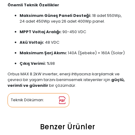
Önemli Teknik Özellikler
Maksimum Güneş Paneli Desteği:
18 adet 550Wp,
24 adet 450Wp veya 26 adet 400Wp panel.
MPPT Voltaj Aralığı:
90-450 VDC
Akü Voltajı:
48 VDC
Maksimum Şarj Akımı:
140A (Şebeke) + 160A (Solar)
Çıkış Verimi:
%98
Orbus MAX 8.2kW inverter, enerji ihtiyacınızı karşılamak ve
çevreci bir yaşam tarzını benimsemek isteyenler için
güçlü,
verimli ve güvenilir
bir çözümdür.
Teknik Döküman:
Benzer Ürünler